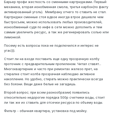
Барьер профи жесткость со сменными картриджами. Первый
механика, вторая ионобменная смола, третья карбон(по факту
активированный уголь). Мембрану отчего то ставить не стал.
Картриджи сменные стоя вдвое иногда втрое дешевле чем
быстросъем, можно использовать любых производителей,
ионообменный судя по инфе в сети можно дополнить и тем
самым увеличить ресурс, а так же регенерировать солью или
лимонкой.
Посему есть вопросы пока не подключился и интерес не
угас))).
Стоит ли на входе поставить еще одну прозрачную колбу
проточник с предварительным пропиленом. Читал ставят...
Многоквартирник и часто при ремонтах железо прет, на
стиралке стоит колба прозрачная наблюдаю активное
накопление. Но удобно, стирать можно практически всегда
без боязни. Вещи даже белые не загадишь.
Второй вопрос; при всем разнообразии) появились
относительно недорогие порядка 500р счетчики воды, стоит
ли так же их ставить для отсечки ресурса по объему воды.
Фильтр - обычная квартира, установка под мойку.