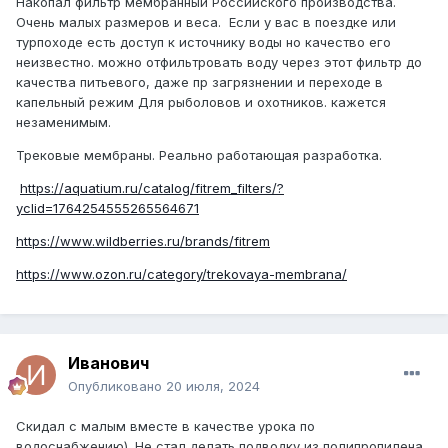
Накопал фильтр мембранный Российского производства.
Очень малых размеров и веса. Если у вас в поездке или
турпоходе есть доступ к источнику воды но качество его
неизвестно. можно отфильтровать воду через этот фильтр до
качества питьевого, даже пр загрязнении и переходе в
капельный режим Для рыболовов и охотников. кажется
незаменимым.
Трековые мембраны. Реально работающая разработка.
https://aquatium.ru/catalog/fitrem_filters/?
yclid=1764254555265564671
https://www.wildberries.ru/brands/fitrem
https://www.ozon.ru/category/trekovaya-membrana/
Иванович
Опубликовано
20 июля, 2024
Скидал с малым вместе в качестве урока по
водоснабжению). Не стал делать подводку из полипропилена,