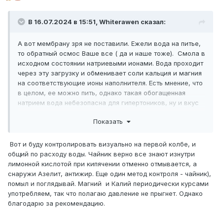
В 16.07.2024 в 15:51,
Whiterawen
сказал:
А вот мембрану зря не поставили. Ежели вода на питье,
то обратный осмос Ваше все ( да и наше тоже). Смола в
исходном состоянии натриевыми ионами. Вода проходит
через эту загрузку и обменивает соли кальция и магния
на соответствующие ионы наполнителя. Есть мнение, что
в целом, ее можно пить, однако такая обогащенная
натрием вода небезопасна для гипертоников, ну и вкус
может стать солоноватый.
Показать
А ресурс фильтра вещь философская, в зависимости от
загрязнений.
Вот и буду контролировать визуально на первой колбе, и
общий по расходу воды. Чайник верно все знают изнутри
лимонной кислотой при кипячении отменно отмывается, а
снаружи Азелит, антижир. Еще один метод контроля - чайник),
помыл и поглядывай. Магний и Калий периодически курсами
употребляем, так что полагаю давление не прыгнет. Однако
благодарю за рекомендацию.