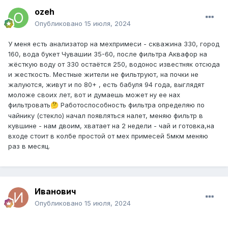
ozeh
Опубликовано
15 июля, 2024
У меня есть анализатор на мехпримеси - скважина 330, город
160, вода букет Чувашии 35-60, после фильтра Аквафор на
жёсткую воду от 330 остаётся 250, водонос известняк отсюда
и жесткость. Местные жители не фильтруют, на почки не
жалуются, живут и по 80+ , есть бабуля 94 года, выглядят
моложе своих лет, вот и думаешь может ну ее нах
фильтровать
Работоспособность фильтра определяю по
🤔
чайнику (стекло) начал появляться налет, меняю фильтр в
кувшине - нам двоим, хватает на 2 недели - чай и готовка,на
входе стоит в колбе простой от мех примесей 5мкм меняю
раз в месяц.
Иванович
Опубликовано
15 июля, 2024