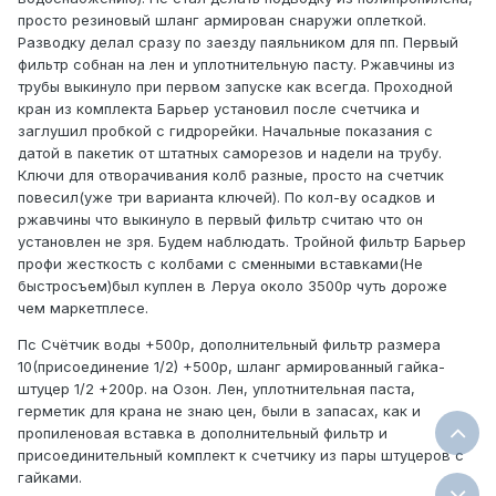
просто резиновый шланг армирован снаружи оплеткой.
Разводку делал сразу по заезду паяльником для пп. Первый
фильтр собнан на лен и уплотнительную пасту. Ржавчины из
трубы выкинуло при первом запуске как всегда. Проходной
кран из комплекта Барьер установил после счетчика и
заглушил пробкой с гидрорейки. Начальные показания с
датой в пакетик от штатных саморезов и надели на трубу.
Ключи для отворачивания колб разные, просто на счетчик
повесил(уже три варианта ключей). По кол-ву осадков и
ржавчины что выкинуло в первый фильтр считаю что он
установлен не зря. Будем наблюдать. Тройной фильтр Барьер
профи жесткость с колбами с сменными вставками(Не
быстросъем)был куплен в Леруа около 3500р чуть дороже
чем маркетплесе.
Пс Счётчик воды +500р, дополнительный фильтр размера
10(присоединение 1/2) +500р, шланг армированный гайка-
штуцер 1/2 +200р. на Озон. Лен, уплотнительная паста,
герметик для крана не знаю цен, были в запасах, как и
пропиленовая вставка в дополнительный фильтр и
присоединительный комплект к счетчику из пары штуцеров с
гайками.