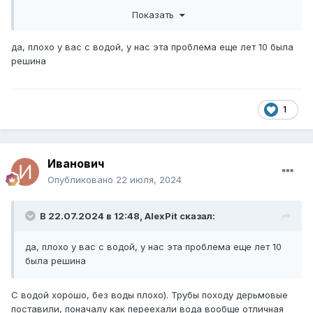
меняю регулярно с периодичностью 2-3 раза в месяц.
Показать
Демонтирую, полностью промывают, ребёнком
силиконом прокладку смазываю.
да, плохо у вас с водой, у нас эта проблема еще лет 10 была
решина
1
Иванович
Опубликовано
22 июля, 2024
В 22.07.2024 в 12:48,
AlexPit
сказал:
да, плохо у вас с водой, у нас эта проблема еще лет 10
была решина
С водой хорошо, без воды плохо). Трубы походу дерьмовые
поставили, поначалу как переехали вода вообще отличная