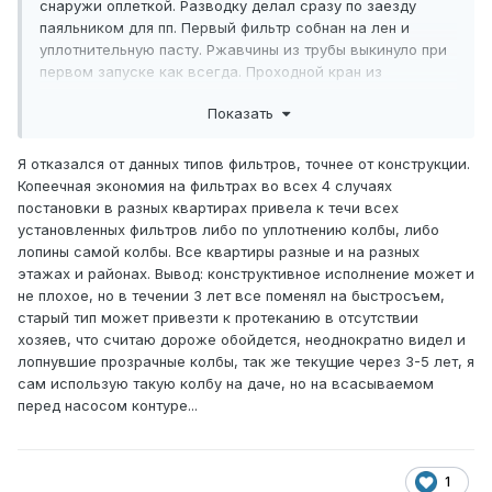
снаружи оплеткой. Разводку делал сразу по заезду
паяльником для пп. Первый фильтр собнан на лен и
уплотнительную пасту. Ржавчины из трубы выкинуло при
первом запуске как всегда. Проходной кран из
комплекта Барьер установил после счетчика и заглушил
Показать
пробкой с гидрорейки. Начальные показания с датой в
пакетик от штатных саморезов и надели на трубу. Ключи
для отворачивания колб разные, просто на счетчик
Я отказался от данных типов фильтров, точнее от конструкции.
повесил(уже три варианта ключей). По кол-ву осадков и
Копеечная экономия на фильтрах во всех 4 случаях
ржавчины что выкинуло в первый фильтр считаю что он
постановки в разных квартирах привела к течи всех
установлен не зря. Будем наблюдать. Тройной фильтр
установленных фильтров либо по уплотнению колбы, либо
Барьер профи жесткость с колбами с сменными
лопины самой колбы. Все квартиры разные и на разных
вставками(Не быстросъем)был куплен в Леруа около
этажах и районах. Вывод: конструктивное исполнение может и
3500р чуть дороже чем маркетплесе.
не плохое, но в течении 3 лет все поменял на быстросъем,
старый тип может привезти к протеканию в отсутствии
Пс Счётчик воды +500р, дополнительный фильтр
хозяев, что считаю дороже обойдется, неоднократно видел и
размера 10(присоединение 1/2) +500р, шланг
лопнувшие прозрачные колбы, так же текущие через 3-5 лет, я
армированный гайка-штуцер 1/2 +200р. на Озон. Лен,
сам использую такую колбу на даче, но на всасываемом
уплотнительная паста, герметик для крана не знаю цен,
перед насосом контуре...
были в запасах, как и пропиленовая вставка в
дополнительный фильтр.
1