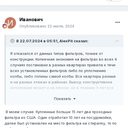
Иванович
Опубликовано
22 июля, 2024
В 22.07.2024 в 05:51,
AlexPit
сказал:
Я отказался от данных типов фильтров, точнее от
конструкции. Копеечная экономия на фильтрах во всех 4
случаях постановки в разных квартирах привела к течи
всех установленных фильтров либо по уплотнению
колбы, либо лопины самой колбы. Все квартиры разные
и на разных этажах и районах. Вывод: конструктивное
исполнение может и не плохое, но в течении 3 лет все
поменял на быстросъем, старый тип может привезти к
Показать
протеканию в отсутствии хозяев, что считаю дороже
обойдется, неоднократно видел и лопнувшие прозрачные
колбы, так же текущие через 3-5 лет, я сам использую
В моем случае. Купленные больше 15 лет два проходных
такую колбу на даче, но на всасываемом перед насосом
фильтра из США. Один отработал 10 лет на посудомойке,
контуре...
далее был установлен на место фильтра на стиралку, тк по