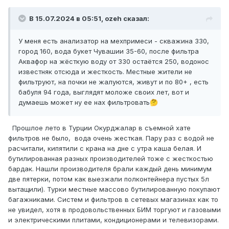
В 15.07.2024 в 05:51,
ozeh
сказал:
У меня есть анализатор на мехпримеси - скважина 330,
город 160, вода букет Чувашии 35-60, после фильтра
Аквафор на жёсткую воду от 330 остаётся 250, водонос
известняк отсюда и жесткость. Местные жители не
фильтруют, на почки не жалуются, живут и по 80+ , есть
бабуля 94 года, выглядят моложе своих лет, вот и
думаешь может ну ее нах фильтровать
🤔
Прошлое лето в Турции Окурджалар в съемной хате
фильтров не было, вода очень жесткая. Пару раз с водой не
расчитали, кипятили с крана на дне с утра каша белая. И
бутилированная разных производителей тоже с жесткостью
бардак. Нашли производителя брали каждый день минимум
две пятерки, потом как выезжали полконтейнера пустых 5л
вытащили). Турки местные массово бутилированную покупают
багажниками. Систем и фильтров в сетевых магазинах как то
не увидел, хотя в продовольственных БИМ торгуют и газовыми
и электрическими плитами, кондиционерами и телевизорами.