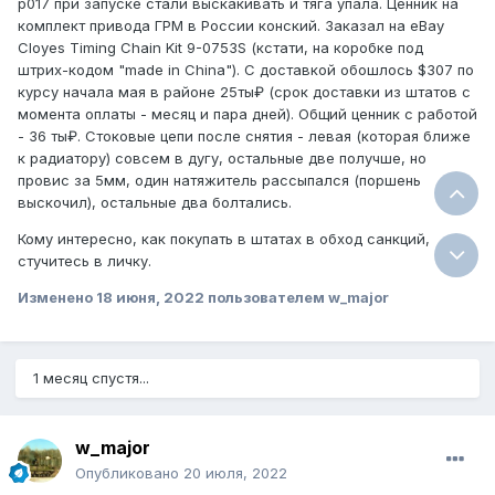
p017 при запуске стали выскакивать и тяга упала. Ценник на
комплект привода ГРМ в России конский. Заказал на eBay
Cloyes Timing Chain Kit 9-0753S (кстати, на коробке под
штрих-кодом "made in China"). С доставкой обошлось $307 по
курсу начала мая в районе 25ты₽ (срок доставки из штатов с
момента оплаты - месяц и пара дней). Общий ценник с работой
- 36 ты₽. Стоковые цепи после снятия - левая (которая ближе
к радиатору) совсем в дугу, остальные две получше, но
провис за 5мм, один натяжитель рассыпался (поршень
выскочил), остальные два болтались.
Кому интересно, как покупать в штатах в обход санкций,
стучитесь в личку.
Изменено
18 июня, 2022
пользователем w_major
1 месяц спустя...
w_major
Опубликовано
20 июля, 2022