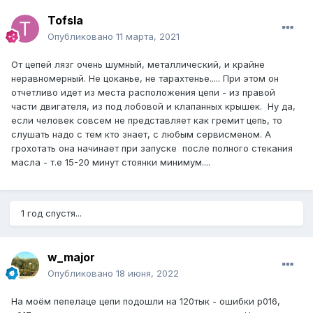
Tofsla
Опубликовано
11 марта, 2021
От цепей лязг очень шумный, металлический, и крайне
неравномерный. Не цоканье, не тарахтенье..... При этом он
отчетливо идет из места расположения цепи - из правой
части двигателя, из под лобовой и клапанных крышек. Ну да,
если человек совсем не представляет как гремит цепь, то
слушать надо с тем кто знает, с любым сервисменом. А
грохотать она начинает при запуске после полного стекания
масла - т.е 15-20 минут стоянки минимум....
1 год спустя...
w_major
Опубликовано
18 июня, 2022
На моём пепелаце цепи подошли на 120тык - ошибки p016,