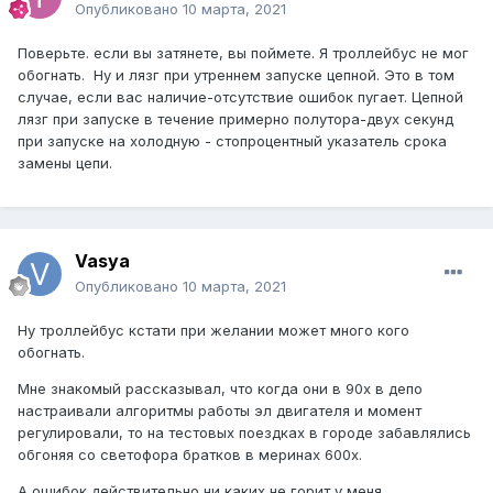
Опубликовано
10 марта, 2021
Поверьте. если вы затянете, вы поймете. Я троллейбус не мог
обогнать. Ну и лязг при утреннем запуске цепной. Это в том
случае, если вас наличие-отсутствие ошибок пугает. Цепной
лязг при запуске в течение примерно полутора-двух секунд
при запуске на холодную - стопроцентный указатель срока
замены цепи.
Vasya
Опубликовано
10 марта, 2021
Ну троллейбус кстати при желании может много кого
обогнать.
Мне знакомый рассказывал, что когда они в 90х в депо
настраивали алгоритмы работы эл двигателя и момент
регулировали, то на тестовых поездках в городе забавлялись
обгоняя со светофора братков в меринах 600х.
А ошибок действительно ни каких не горит у меня.