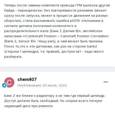
Теперь после замены комплекта привода ГРМ вылезла другая
байда - периодически, без повторяемости режимов (может
сразу после запуска, может в процессе движения на разных
оборотах), стала выскакивать ошибка p0019: отклонения в
сигнале датчика положения коленчатого и
распределительного вала (Банк 2 Датчик В)», английское
написание «Crankshaft Position – Camshaft Position Correlation
(Bank 2, Sensor B)». Чешу репу, в чем может быть причина.
Плохо то,что к эти датчикам, как раз на стороне bank2
(сторона 1 цилиндра, т.е. правая), доступа нет - надо много
разбирать.
chem407
Опубликовано
20 июля, 2022
Банк 2 же ближе к радиатору а не там где первый цилиндр.
Доступ должен быть свободный. Но скорее всего погнули
задающий диск при ремонте.