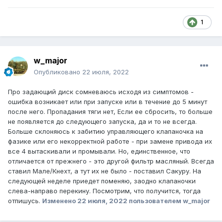
1
w_major
Опубликовано
22 июля, 2022
Про задающий диск сомневаюсь исходя из симптомов -
ошибка возникает или при запуске или в течение до 5 минут
после него. Пропадания тяги нет, Если ее сбросить, то больше
не появляется до следующего запуска, да и то не всегда.
Больше склоняюсь к забитию управляющего клапаночка на
фазике или его некорректной работе - при замене привода их
все 4 вытаскивали и промывали. Но, единственное, что
отличается от прежнего - это другой фильтр масляный. Всегда
ставил Мале/Кнехт, а тут их не было - поставил Сакуру. На
следующей неделе приедет поменяю, заодно клапаночки
слева-направо перекину. Посмотрим, что получится, тогда
отпишусь.
Изменено
22 июля, 2022
пользователем w_major