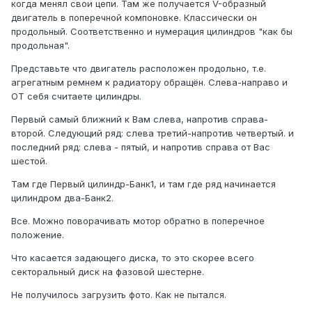
когда менял свои цепи. Там же получается V-образный
двигатель в поперечной компоновке. Классически он
продольный. Соответственно и нумерация цилиндров "как бы
продольная".
Представьте что двигатель расположен продольно, т.е.
агрегатным ремнем к радиатору обращён. Слева-направо и
ОТ себя считаете цилиндры.
Первый самый ближний к Вам слева, напротив справа-
второй. Следующий ряд: слева третий-напротив четвертый. и
последний ряд: слева - пятый, и напротив справа от Вас
шестой.
Там где Первый цилиндр-Банк1, и там где ряд начинается
цилиндром два-Банк2.
Все. Можно поворачивать мотор обратно в поперечное
положение.
Что касается задающего диска, то это скорее всего
секторальный диск на фазовой шестерне.
Не получилось загрузить фото. Как не пытался.