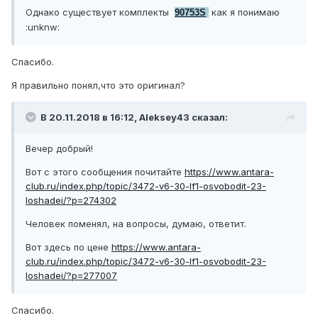
Однако существует комплекты
как я понимаю
90753S
:unknw:
Спасибо.
Я правильно понял,что это оригинал?
В 20.11.2018 в 16:12, Aleksey43 сказал:
Вечер добрый!
Вот с этого сообщения почитайте
https://www.antara-
club.ru/index.php/topic/3472-v6-30-lf1-osvobodit-23-
loshadei/?p=274302
Человек поменял, на вопросы, думаю, ответит.
Вот здесь по цене
https://www.antara-
club.ru/index.php/topic/3472-v6-30-lf1-osvobodit-23-
loshadei/?p=277007
Спасибо.