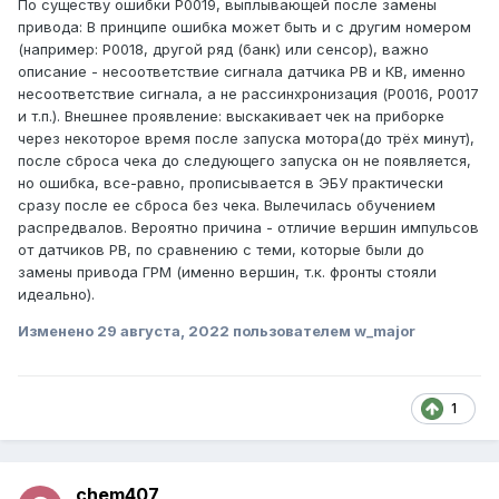
По существу ошибки P0019, выплывающей после замены
привода: В принципе ошибка может быть и с другим номером
(например: P0018, другой ряд (банк) или сенсор), важно
описание - несоответствие сигнала датчика РВ и КВ, именно
несоответствие сигнала, а не рассинхронизация (P0016, P0017
и т.п.). Внешнее проявление: выскакивает чек на приборке
через некоторое время после запуска мотора(до трёх минут),
после сброса чека до следующего запуска он не появляется,
но ошибка, все-равно, прописывается в ЭБУ практически
сразу после ее сброса без чека. Вылечилась обучением
распредвалов. Вероятно причина - отличие вершин импульсов
от датчиков РВ, по сравнению с теми, которые были до
замены привода ГРМ (именно вершин, т.к. фронты стояли
идеально).
Изменено
29 августа, 2022
пользователем w_major
1
chem407