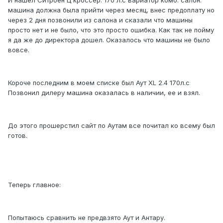
И нашел Ситроен Ц кроссер. 170 л.с вариатор комб. салон.
машина должна была прийти через месяц, внес предоплату но
через 2 дня позвонили из салона и сказали что машины
просто нет и не было, что это просто ошибка. Как так не пойму
я да же до директора дошел. Оказалось что машины не было
вовсе.
Короче последним в моем списке был Аут XL 2.4 170л.с
Позвонил дилеру машина оказалась в наличии, ее и взял.
До этого прошерстил сайт по Аутам все почитал ко всему был
готов.
Теперь главное:
Попытаюсь сравнить не предвзято Аут и Антару.