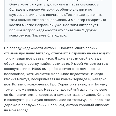
Очень хочется купить достойный аппарат склоняюсь
больше в сторону Антарки особенно внутри и по
шумоизоляции очень впечатляет.Тестил все три опять
таки больше Антара понравилась и манагер говорит что
косяки многие исправили уже. Все таки интересует
больше вопрос надежности относительно 2 других
конкурентов. Заранее благодарю.
По поводу надёжности Антары... Почитав много плохих
отзывов про нашу Антарку, становится страшно на ней ездить:
того и гляди всё развалится. Я хочу внести свой вклад в
объективную оценку надёжности авто. У моей Антары за год
эксплуатации и 14000 км пробега ничего не ломалось и не
беспокоило, хотя имеются маленькие недостатки. Иногда
глючит Блютуз, поскрипывает на кочках торпеда и, наверно,
всё. Кстати о конкурентах. Про Соренто не знаю, а к Тигуану
тоже присматривался. Наверно, достойный авто, но по цене
он был значительно дороже, а комплектация скуднее. Конечно
в эксплуатации Тигуан экономичнее по топливу, но наверняка
дороже в обслуживании. Вообщем, Антара хороший аппарат,
на мой взгляд.