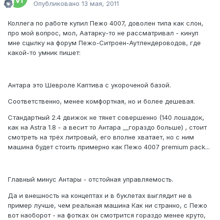
Опубликовано
13 мая, 2011
Коллега по работе купил Пежо 4007, доволен типа как слон,
про мой вопрос, мол, Аатарку-то не рассматривал - кинул
мне сцылку на форум Пежо-Ситроен-Аутлендероводов, где
какой-то умник пишет:
Антара это Шевроле Каптива с укороченой базой.
Соответственно, менее комфортная, но и более дешевая.
Стандартный 2.4 движок не тянет совершенно (140 лошадок,
как на Astra 1.8 - а весит то Антара __гораздо больше) , стоит
смотреть на трёх литровый, его вполне хватает, но с ним
машина будет стоить примерно как Пежо 4007 premium pack...
Главный минус Антары - отстойная управляемость.
Да и внешность на концептах и в буклетах выглядит не в
пример лучше, чем реальная машина Как ни странно, с Пежо
вот наоборот - на фотках он смотрится гораздо менее круто,