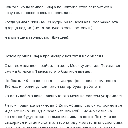
Как только появилась инфа по Каптиве стал готовиться к
покупке.(внешне очень понравилась).
Когда увидел живьем из нутри разочаровала, особенно эта
дверца под БК.( нет чтоб туда экран поставить),
и руль еще разочаровал (Внешне).
Потом прошла инфа про Антару вот тут я влюбился !
Стал дожидаться прайса, да же в Москву звонил. Дождался
сумма близка к 1 млн.руб это был мой предел.
Но брать 140 л.с не хотел т.к. владел фольксвагеном пассат
150 л.с. и прикинув как такой мотор будет работать
на большой машине понял что это меня не совсем устраивает.
Летом появился ценник на 3.2л комбинир. салон устроило все
и да же цена. но ОД сказал что ближай шие 4 месяца на
конвеере будут стоять только машины на коже. Вот тут я не
выдержал и стал искать альтернативу желательно европейца.