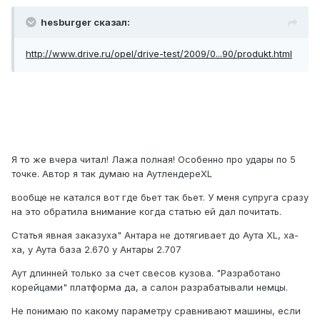
hesburger сказал:
http://www.drive.ru/opel/drive-test/2009/0...90/produkt.html
Я то же вчера читал! Лажа полная! Особенно про удары по 5
точке. Автор я так думаю на АутлендереXL
вообще не катался вот где бьет так бьет. У меня супруга сразу
на это обратила внимание когда статью ей дал почитать.
Статья явная заказуха" Антара не дотягивает до Аута XL, ха-
ха, у Аута база 2.670 у Антары 2.707
Аут длинней только за счет свесов кузова. "Разработано
корейцами" платформа да, а салон разрабатывали немцы.
Не понимаю по какому параметру сравнивают машины, если