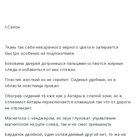
1.Салон
Ткань так себе невзрачного черного цвета и затирается
быстро особенно на подлокотнике.
Боковины дверей дотронешся пальцами остаются жирные
следы и избавиться от них сложно.
Пластик жесткий но не скрипит. Сиденья удобные, но в
области поястницы провал.
Обогрев сидений та кже как у Антары в слепой зоне, но в
отличииот Антары переключается клавишой так что от дороги
не отвлекает.
Магнитола с ченджером, но звук глуховат. управление
магнитолой на руле слева, так и не смог привыкнуть.
Бардачок двойной, один охлаждаемый другой нет, то же на