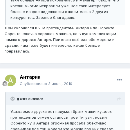
таки больше Антара понравилась и манагер говорит что
косяки многие исправили уже. Все таки интересует
больше вопрос надежности относительно 2 других
конкурентов. Заранее благодарю.
я бы склонился к 2-м претендентам- Антара или Соренто.
Соренто конечно хорошая машина, но в кул комплектации
намного дороже Антары. Притести ещё раз обе модели и
сравни, нам тоже будет интересно, какая больше
понравилась.
Антарик
Опубликовано
3 июля, 2010
джаз сказал:
Уважаемые друзья вот надумал брать машинку,всех
претендентов отмел осталось трое Тигуан , новый
Соренто ну и Антара огромная просьба обективно
сравнивая все три модели что можно про них сказать.