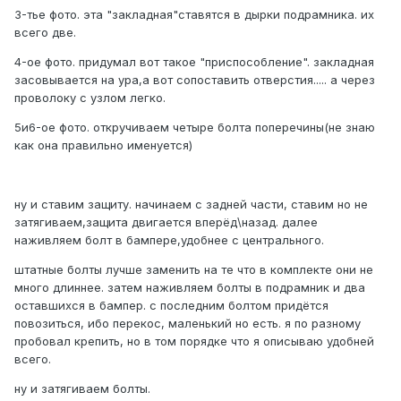
3-тье фото. эта "закладная"ставятся в дырки подрамника. их
всего две.
4-ое фото. придумал вот такое "приспособление". закладная
засовывается на ура,а вот сопоставить отверстия..... а через
проволоку с узлом легко.
5и6-ое фото. откручиваем четыре болта поперечины(не знаю
как она правильно именуется)
ну и ставим защиту. начинаем с задней части, ставим но не
затягиваем,защита двигается вперёд\назад. далее
наживляем болт в бампере,удобнее с центрального.
штатные болты лучше заменить на те что в комплекте они не
много длиннее. затем наживляем болты в подрамник и два
оставшихся в бампер. с последним болтом придётся
повозиться, ибо перекос, маленький но есть. я по разному
пробовал крепить, но в том порядке что я описываю удобней
всего.
ну и затягиваем болты.