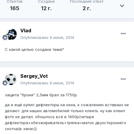
Ответов
Создана
Последний ответ
165
12 г.
2 г.
Vlad
Опубликовано
9 июня, 2014
С какой целью создана тема?
Sergey_Vot
Опубликовано
9 июня, 2014
защита "броня" 2,5мм брал за 1750р.
да и ещё купил дефлекторы на окна, к сожалению вставных не
делают. для наших автомобилей только клеить. ну как клеил
фото не делал. обошлось всё в 1400р(четыре
дефлектора+обезжириватель+тряпка+маток двухстороннего
скотча(в запас))