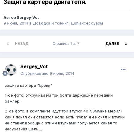
Защита картера двигателя.
Автор
Sergey_Vot
9 июня, 2014
в
Доводка и тюнинг. Доп.аксессуары
НАЗАД
Страница 1 из 7
ДАЛЕЕ
Sergey_Vot
Опубликовано
9 июня, 2014
защита картера "броня"
1-ое фото. откручиваем три болта держащие передний
бампер.
2-ое фото. в комплекте идут три втулки 40-50мм(не мерил)
как я понял они ставятся если есть "губа" я её снял и втулки
не ставил.вообще с этими втулками получается какая то
несуразная щель....