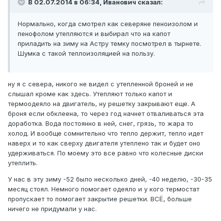
В 02.07.2014 в 06:34, Иванович сказал:
Нормально, когда смотрел как северяне пеноизолом и
пенофолом утепляются и выбирал что на капот
приладить на зиму на Астру темку посмотрел в тырнете.
Шумка с такой теплоизоляцией на пользу.
ну я с севера, никого не видел с утепленной броней и не
слышал кроме как здесь. Утепляют только капот и
термоодеяло на двигатель, ну решетку закрывают еще. А
броня если обклеена, то через год начнет отваливаться эта
доработка. Вода постоянно в ней, снег, грязь, то жара то
холод. И вообще сомнительно что тепло держит, тепло идет
наверх и то как сверху двигателя утеплено так и будет оно
удерживаться. По моему это все равно что колесные диски
утеплить.
У нас в эту зиму -52 было несколько дней, -40 неделю, -30-35
месяц стоял. Немного помогает одеяло и у кого термостат
пропускает то помогает закрытие решетки. ВСЁ, больше
ничего не придумали у нас.