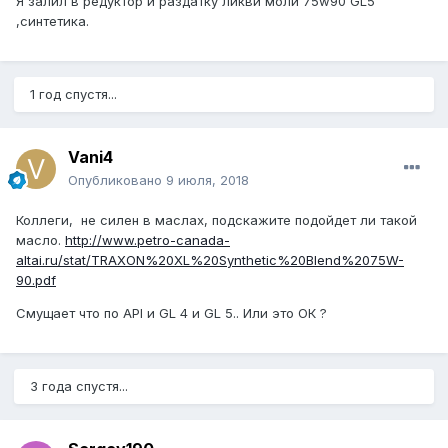
Я залил в редуктор и раздатку ликви моли 75w90 GL5
,синтетика.
1 год спустя...
Vani4
Опубликовано
9 июля, 2018
Коллеги, не силен в маслах, подскажите подойдет ли такой
масло.
http://www.petro-canada-
altai.ru/stat/TRAXON%20XL%20Synthetic%20Blend%2075W-
90.pdf
Смущает что по API и GL 4 и GL 5.. Или это ОК ?
3 года спустя...