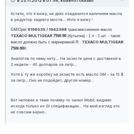
В 23.11.2012 в 07:56, kudan01 сказал:
Кстати, что я вижу, не днях озадачился наличием масла
в редуктор заднего моста.... Ичто я вижу !
9196535 / 1942388
GM/Opel
трансмиссионное масло
TEXACO MULTIGEAR
75W-90
(бутылка) - 1 л - 1 шт. - такое
TEXACO MULTIGEAR
масло должно быть с маркировкой R :
R.
75W-90
Аналогов по нему нету.... На экзисте цена с доставкой в
2 недели - 40 долларов за литр....
Хотя в ту же коробку на экзисте есть масло GM - за 15 $
за литр....Оно не подойдет, другой номер...
Вот человек в теме почему-то залил Mobil, видимо
исходя только из Gl специфакации.... На мой взгляд это
не совсем верно...