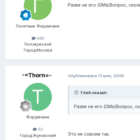
Разве не его (GMa)Вопрос, скол
Почетные Форумчане
996
Пол:
мужской
Город:
Москва
-=Thorn=-
Опубликовано
13 мая, 2008
Глеб сказал:
Разве не его (GMa)Вопрос, с
Форумчане
92
Это не совсем так.
Город:
Жуковский