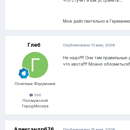
Что стучит и как устранить....
Мож действительно в Германию сг
Глеб
Опубликовано
13 мая, 2008
Не надо!!!!! Они там правильные
что квота!!!!! Можно обломиться!!!!! А
Почетные Форумчане
996
Пол:
мужской
Город:
Москва
Александр676
Опубликовано
15 мая, 2008