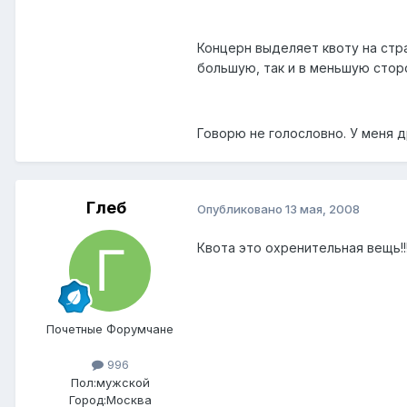
Концерн выделяет квоту на стра
большую, так и в меньшую стор
Говорю не голословно. У меня 
Глеб
Опубликовано
13 мая, 2008
Квота это охренительная вещь!!!
Почетные Форумчане
996
Пол:
мужской
Город:
Москва