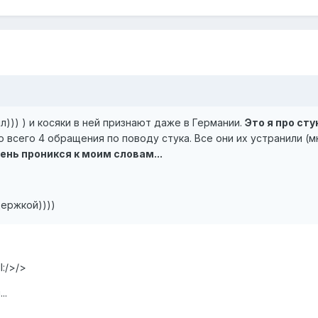
л))) ) и косяки в ней признают даже в Германии.
Это я про сту
ло всего 4 обращения по поводу стука. Все они их устранили (м
ень проникся к моим словам...
ержкой))))
l:/>/>
..