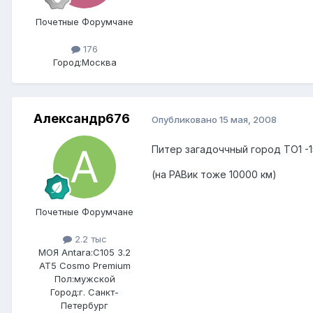
Почетные Форумчане
176
Город:
Москва
Александр676
Опубликовано
15 мая, 2008
Питер загадоччный город ТО1 -1
(на РАВик тоже 10000 км)
Почетные Форумчане
2.2 тыс
МОЯ Antara:
C105 3.2
AT5 Cosmo Premium
Пол:
мужской
Город:
г. Санкт-
Петербург