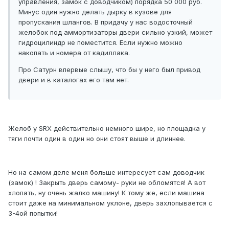
управления, замок с доводчиком) порядка 50 000 руб.
Минус один нужно делать дырку в кузове для
пропускания шлангов. В придачу у нас водосточный
желобок под аммортизаторы двери сильно узкий, может
гидроцилиндр не поместится. Если нужно можно
накопать и номера от кадиллака.
Про Сатурн впервые слышу, что бы у него был привод
двери и в каталогах его там нет.
Желоб у SRX действительно немного шире, но площадка у
тяги почти один в один но они стоят выше и длиннее.
Но на самом деле меня больше интересует сам доводчик
(замок) ! Закрыть дверь самому- руки не обломятся! А вот
хлопать, ну очень жалко машину! К тому же, если машина
стоит даже на минимальном уклоне, дверь захлопывается с
3-4ой попытки!