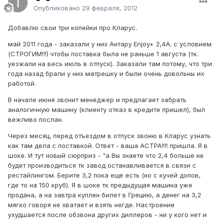
Опубликовано
29 февраля, 2012
Добавлю свои три копейки про Кларус.
май 2011 года - заказали у них Антару Enjoy+ 2,4А. с условием
(СТРОГИМ!!!) чтобы поставка была не раньше 1 августа (тк.
уезжали на весь июль в отпуск). Заказали там потому, что три
года назад брали у них матрешку и были очень довольны их
работой.
В начале июня звонит менеджер и предлагает забрать
аналогичную машину (клиенту отказ в кредите пришел), был
вежливо послан.
Через месяц, перед отъездом в отпуск звоню в Кларус узнать
как там дела с поставкой. Ответ - ваша АСТРА!!!! пришла. Я в
шоке. И тут новый сюрприз - "а Вы знаете что 2,4 больше не
будет производиться тк завод останавливается в связи с
рестайлингом. Берите 3,2 пока еще есть (но с кучей допов,
где то на 150 круб). Я в шоке тк предыдущая машина уже
продана, а на завтра куплен билет в Грецию, а денег на 3,2
мягко говоря не хватает и взять негде. Настроение
ухудшается после обзвона других диллеров - ни у кого нет и