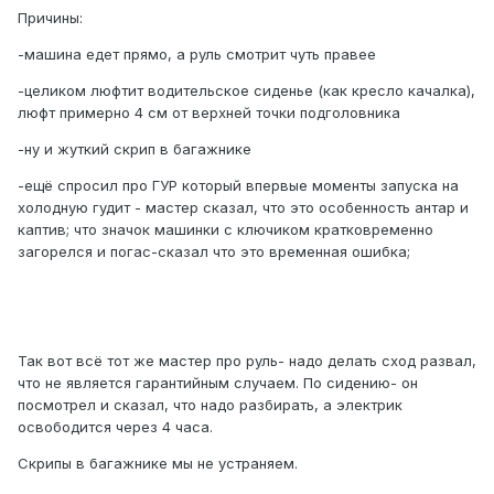
Причины:
-машина едет прямо, а руль смотрит чуть правее
-целиком люфтит водительское сиденье (как кресло качалка),
люфт примерно 4 см от верхней точки подголовника
-ну и жуткий скрип в багажнике
-ещё спросил про ГУР который впервые моменты запуска на
холодную гудит - мастер сказал, что это особенность антар и
каптив; что значок машинки с ключиком кратковременно
загорелся и погас-сказал что это временная ошибка;
Так вот всё тот же мастер про руль- надо делать сход развал,
что не является гарантийным случаем. По сидению- он
посмотрел и сказал, что надо разбирать, а электрик
освободится через 4 часа.
Скрипы в багажнике мы не устраняем.