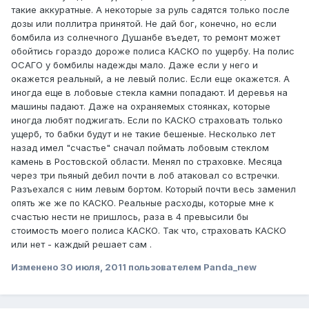
такие аккуратные. А некоторые за руль садятся только после
дозы или поллитра принятой. Не дай бог, конечно, но если
бомбила из солнечного Душанбе въедет, то ремонт может
обойтись гораздо дороже полиса КАСКО по ущербу. На полис
ОСАГО у бомбилы надежды мало. Даже если у него и
окажется реальный, а не левый полис. Если еще окажется. А
иногда еще в лобовые стекла камни попадают. И деревья на
машины падают. Даже на охраняемых стоянках, которые
иногда любят поджигать. Если по КАСКО страховать только
ущерб, то бабки будут и не такие бешеные. Несколько лет
назад имел "счастье" сначал поймать лобовым стеклом
камень в Ростовской области. Менял по страховке. Месяца
через три пьяный дебил почти в лоб атаковал со встречки.
Разъехался с ним левым бортом. Который почти весь заменил
опять же же по КАСКО. Реальные расходы, которые мне к
счастью нести не пришлось, раза в 4 превысили бы
стоимость моего полиса КАСКО. Так что, страховать КАСКО
или нет - каждый решает сам .
Изменено
30 июля, 2011
пользователем Panda_new