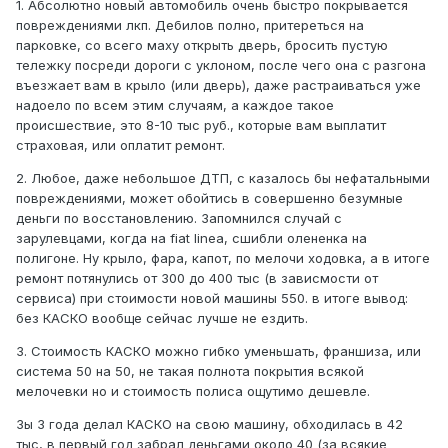
1. Абсолютно новый автомобиль очень быстро покрывается
повреждениями лкп. Дебилов полно, притереться на
парковке, со всего маху открыть дверь, бросить пустую
тележку посреди дороги с уклоном, после чего она с разгона
въезжает вам в крыло (или дверь), даже растраиваться уже
надоело по всем этим случаям, а каждое такое
происшествие, это 8-10 тыс руб., которые вам выплатит
страховая, или оплатит ремонт.
2. Любое, даже небольшое ДТП, с казалось бы нефатальными
повреждениями, может обойтись в совершенно безумные
деньги по восстановлению. Запомнился случай с
зарулевцами, когда на fiat linea, сшибли олененка на
полигоне. Ну крыло, фара, капот, по мелочи ходовка, а в итоге
ремонт потянулись от 300 до 400 тыс (в зависмости от
сервиса) при стоимости новой машины 550. в итоге вывод:
без КАСКО вообще сейчас лучше не ездить.
3. Стоимость КАСКО можно гибко уменьшать, франшиза, или
система 50 на 50, не такая полнота покрытия всякой
мелочевки но и стоимость полиса ощутимо дешевле.
Зы 3 года делал КАСКО на свою машину, обходилась в 42
тыс, в первый год забрал деньгами около 40 (за всякие