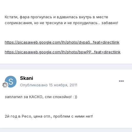
Кстати, фара прогнулась и вдавилась внутрь в месте
соприкасания, но не треснула и не прохудилась... забавно!
https://picasaweb.google.com/lh/photo/dvpaS...feat=directlink
https://picasaweb.google.com/lh/photo/bpwPP...feat=directlink
Skani
Опубликовано
15 ноября, 2011
заплатил за КАСКО, спи спокойно! : ))
2й год в Ресо, цена отл., проблем с ними нет!