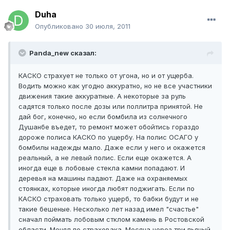
Duha
Опубликовано
30 июля, 2011
Panda_new сказал:
КАСКО страхует не только от угона, но и от ущерба.
Водить можно как угодно аккуратно, но не все участники
движения такие аккуратные. А некоторые за руль
садятся только после дозы или поллитра принятой. Не
дай бог, конечно, но если бомбила из солнечного
Душанбе въедет, то ремонт может обойтись гораздо
дороже полиса КАСКО по ущербу. На полис ОСАГО у
бомбилы надежды мало. Даже если у него и окажется
реальный, а не левый полис. Если еще окажется. А
иногда еще в лобовые стекла камни попадают. И
деревья на машины падают. Даже на охраняемых
стоянках, которые иногда любят поджигать. Если по
КАСКО страховать только ущерб, то бабки будут и не
такие бешеные. Несколько лет назад имел "счастье"
сначал поймать лобовым стклом камень в Ростовской
области. Менял по страховака. Месяца через три пьяный