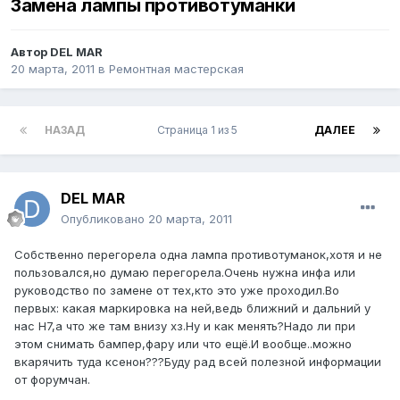
Замена лампы противотуманки
Автор
DEL MAR
20 марта, 2011
в
Ремонтная мастерская
НАЗАД
Страница 1 из 5
ДАЛЕЕ
DEL MAR
Опубликовано
20 марта, 2011
Собственно перегорела одна лампа противотуманок,хотя и не
пользовался,но думаю перегорела.Очень нужна инфа или
руководство по замене от тех,кто это уже проходил.Во
первых: какая маркировка на ней,ведь ближний и дальний у
нас Н7,а что же там внизу хз.Ну и как менять?Надо ли при
этом снимать бампер,фару или что ещё.И вообще..можно
вкарячить туда ксенон???Буду рад всей полезной информации
от форумчан.