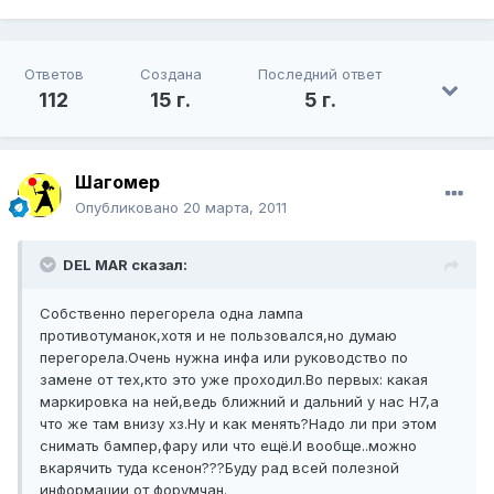
Ответов
Создана
Последний ответ
112
15 г.
5 г.
Шагомер
Опубликовано
20 марта, 2011
DEL MAR сказал:
Собственно перегорела одна лампа
противотуманок,хотя и не пользовался,но думаю
перегорела.Очень нужна инфа или руководство по
замене от тех,кто это уже проходил.Во первых: какая
маркировка на ней,ведь ближний и дальний у нас Н7,а
что же там внизу хз.Ну и как менять?Надо ли при этом
снимать бампер,фару или что ещё.И вообще..можно
вкарячить туда ксенон???Буду рад всей полезной
информации от форумчан.