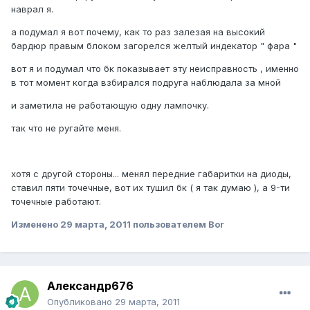
наврал я.
а подумал я вот почему, как то раз залезая на высокий
бардюр правым блоком загорелся желтый индекатор " фара "
вот я и подумал что бк показывает эту неисправность , именно
в тот момент когда взбирался подруга наблюдала за мной
и заметила не работающую одну лампочку.
так что не ругайте меня.
хотя с другой стороны... менял передние габаритки на диоды,
ставил пяти точечные, вот их тушил бк ( я так думаю ), а 9-ти
точечные работают.
Изменено
29 марта, 2011
пользователем Bor
Александр676
Опубликовано
29 марта, 2011