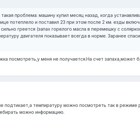
такая проблема: машину купил месяц назад, когда устанавлив
лице потеплело и поставил 23 при этом после 2 км. езды вклю
ь сильно греется (запах горелого масла в перемешку с солярко
пературу двигателя показывает всегда в норме. Заранее спа
вижка посмотреть,у меня не получается.На счет запаха,может
 не подтикает,а темпиратуру можно посмотреть так в режиме
ребирать можно информацию.