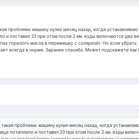
кая проблема: машину купил месяц назад, когда устанавливаю
ло и поставил 23 при этом после 2 км. езды включаются два в
апах горелого масла в перемешку с соляркой). Но если убрать
ает всегда в норме. Заранее спасибо. Может подскажете как
такая проблема: машину купил месяц назад, когда устанавлив
лице потеплело и поставил 23 при этом после 2 км. езды вклю
ь сильно греется (запах горелого масла в перемешку с солярко