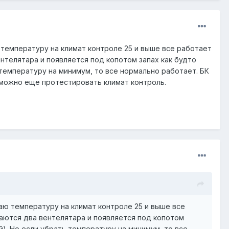
 температуру на климат контроле 25 и выше все работает
ентелятара и появляется под копотом запах как будто
 температуру на минимум, то все нормально работает. БК
 можно еще протестировать климат контроль.
аю температуру на климат контроле 25 и выше все
чаются два вентелятара и появляется под копотом
й). Но если убрать температуру на минимум, то все