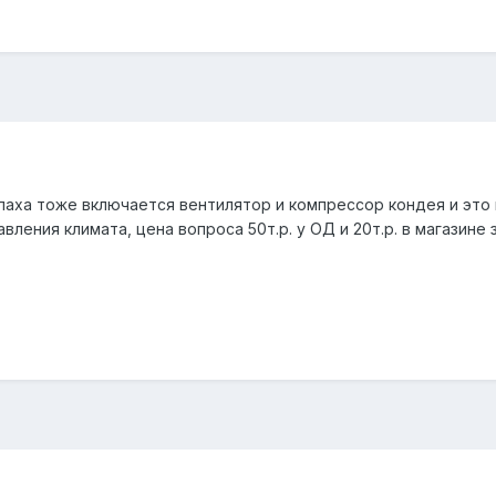
паха тоже включается вентилятор и компрессор кондея и это к
вления климата, цена вопроса 50т.р. у ОД и 20т.р. в магазине 