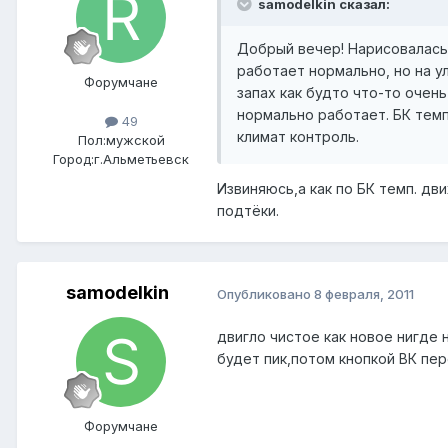
samodelkin сказал:
Добрый вечер! Нарисовалась 
работает нормально, но на у
Форумчане
запах как будто что-то очен
нормально работает. БК тем
49
климат контроль.
Пол:
мужской
Город:
г.Альметьевск
Извиняюсь,а как по БК темп. д
подтёки.
samodelkin
Опубликовано
8 февраля, 2011
двигло чистое как новое нигде
будет пик,потом кнопкой ВК пе
Форумчане