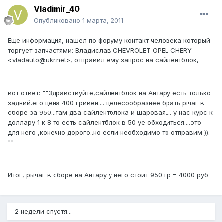
Vladimir_40
Опубликовано
1 марта, 2011
Еще информация, нашел по форуму контакт человека который
торгует запчастями: Владислав CHEVROLET OPEL CHERY
<vladauto@ukr.net>, отправил ему запрос на сайлентблок,
вот ответ: ""Здравствуйте,сайлентблок на Антару есть только
задний.его цена 400 гривен.... целесообразнее брать річаг в
сборе за 950...там два сайлентблока и шаровая.... у нас курс к
доллару 1 к 8 то есть сайлентблок в 50 уе обходиться....это
для него ,конечно дорого..но если необходимо то отправим )).
""
Итог, рычаг в сборе на Антару у него стоит 950 гр = 4000 руб
2 недели спустя...