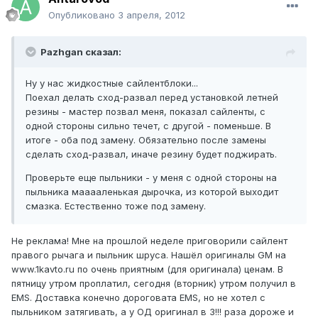
Опубликовано
3 апреля, 2012
Pazhgan сказал:
Ну у нас жидкостные сайлентблоки...
Поехал делать сход-развал перед установкой летней
резины - мастер позвал меня, показал сайленты, с
одной стороны сильно течет, с другой - поменьше. В
итоге - оба под замену. Обязательно после замены
сделать сход-развал, иначе резину будет поджирать.
Проверьте еще пыльники - у меня с одной стороны на
пыльника мааааленькая дырочка, из которой выходит
смазка. Естественно тоже под замену.
Не реклама! Мне на прошлой неделе приговорили сайлент
правого рычага и пыльник шруса. Нашёл оригиналы GM на
www.1kavto.ru по очень приятным (для оригинала) ценам. В
пятницу утром проплатил, сегодня (вторник) утром получил в
EMS. Доставка конечно дороговата EMS, но не хотел с
пыльником затягивать, а у ОД оригинал в 3!!! раза дороже и