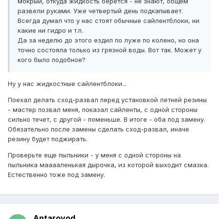
мокрый, откуда жидкость берется - не знают, общем
развели руками. Уже четвертый день подкапывает.
Всегда думал что у нас стоят обычные сайлентблоки, ни
какие ни гидро и т.п.
Да за неделю до этого ездил по луже по колено, но она
точно состояла только из грязной воды. Вот так. Может у
кого было подобное?
Ну у нас жидкостные сайлентблоки...
Поехал делать сход-развал перед установкой летней резины
- мастер позвал меня, показал сайленты, с одной стороны
сильно течет, с другой - поменьше. В итоге - оба под замену.
Обязательно после замены сделать сход-развал, иначе
резину будет поджирать.
Проверьте еще пыльники - у меня с одной стороны на
пыльника мааааленькая дырочка, из которой выходит смазка.
Естественно тоже под замену.
Antarovod