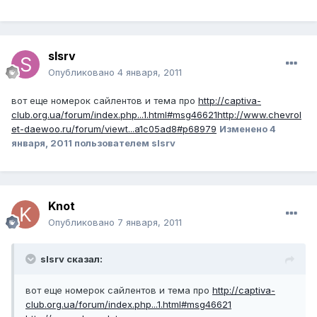
slsrv
Опубликовано
4 января, 2011
вот еще номерок сайлентов и тема про
http://captiva-
club.org.ua/forum/index.php...1.html#msg46621
http://www.chevrol
et-daewoo.ru/forum/viewt...a1c05ad8#p68979
Изменено
4
января, 2011
пользователем slsrv
Knot
Опубликовано
7 января, 2011
slsrv сказал:
вот еще номерок сайлентов и тема про
http://captiva-
club.org.ua/forum/index.php...1.html#msg46621