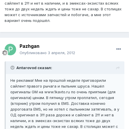
сайлент в 2!!! и нет в наличии, и в эмексах-экзистах всяких
тоже до двух недель ждать и цены тоже не сахар. В столицах
может с источниками запчастей и побогаче, а мне этот
вариант очень подошёл.
Pazhgan
Опубликовано
3 апреля, 2012
Antarovod сказал:
Не реклама! Мне на прошлой неделе приговорили
сайлент правого рычага и пыльник шруса. Нашёл
оригиналы GM на www.1kavto.ru по очень приятным (для
оригинала) ценам. В пятницу утром проплатил, сегодня
(вторник) утром получил в EMS. Доставка конечно
дороговата EMS, но не хотел с пыльником затягивать, а у
ОД оригинал в 3!!! раза дороже и сайлент в 2!!! и нет в
наличии, и в эмексах-экзистах всяких тоже до двух
недель ждать и цены тоже не сахар. В столицах может с