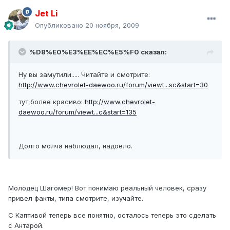
Jet Li
Опубликовано
20 ноября, 2009
%D8%E0%E3%EE%EC%E5%F0 сказал:
Ну вы замутили..... Читайте и смотрите:
http://www.chevrolet-daewoo.ru/forum/viewt...sc&start=30
тут более красиво:
http://www.chevrolet-
daewoo.ru/forum/viewt...c&start=135
Долго молча наблюдал, надоело.
Молодец Шагомер! Вот понимаю реальный человек, сразу
привел факты, типа смотрите, изучайте.
С Каптивой теперь все понятно, осталось теперь это сделать
с Антарой.