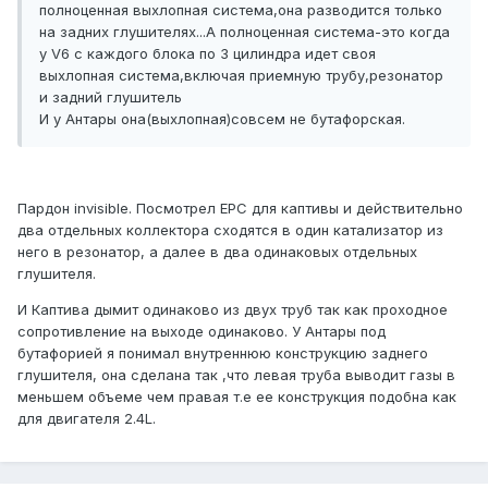
полноценная выхлопная система,она разводится только
на задних глушителях...А полноценная система-это когда
у V6 с каждого блока по 3 цилиндра идет своя
выхлопная система,включая приемную трубу,резонатор
и задний глушитель
И у Антары она(выхлопная)совсем не бутафорская.
Пардон invisible. Посмотрел EPC для каптивы и действительно
два отдельных коллектора сходятся в один катализатор из
него в резонатор, а далее в два одинаковых отдельных
глушителя.
И Каптива дымит одинаково из двух труб так как проходное
сопротивление на выходе одинаково. У Антары под
бутафорией я понимал внутреннюю конструкцию заднего
глушителя, она сделана так ,что левая труба выводит газы в
меньшем объеме чем правая т.е ее конструкция подобна как
для двигателя 2.4L.