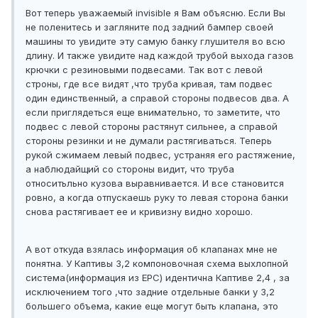
Вот теперь уважаемый invisible я Вам объясню. Если Вы
не поленитесь и загляните под задний бампер своей
машины то увидите эту самую банку глушителя во всю
длину. И также увидите над каждой трубой выхода газов
крючки с резиновыми подвесами. Так вот с левой
строны, где все видят ,что труба кривая, там подвес
один единственный, а справой стороны подвесов два. А
если приглядеться еще внимательно, то заметите, что
подвес с левой стороны растянут сильнее, а справой
стороны резинки и не думали растягиваться. Теперь
рукой сжимаем левый подвес, устраняя его растяжение,
а наблюдайщий со стороны видит, что труба
относитьльно кузова выравнивается. И все становится
ровно, а когда отпускаешь руку то левая сторона банки
снова растягивает ее и кривизну видно хорошо.
А вот откуда взялась информация об клапанах мне не
понятна. У Каптивы 3,2 компоновочная схема выхлопной
система(информация из EPC) идентична Каптиве 2,4 , за
исключением того ,что задние отдельные банки у 3,2
большего объема, какие еще могут быть клапана, это