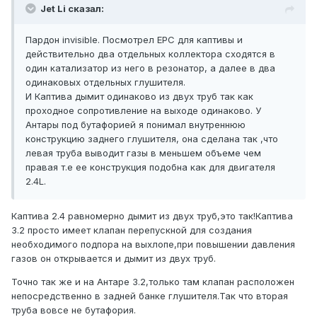
Jet Li сказал:
Пардон invisible. Посмотрел EPC для каптивы и
действительно два отдельных коллектора сходятся в
один катализатор из него в резонатор, а далее в два
одинаковых отдельных глушителя.
И Каптива дымит одинаково из двух труб так как
проходное сопротивление на выходе одинаково. У
Антары под бутафорией я понимал внутреннюю
конструкцию заднего глушителя, она сделана так ,что
левая труба выводит газы в меньшем объеме чем
правая т.е ее конструкция подобна как для двигателя
2.4L.
Каптива 2.4 равномерно дымит из двух труб,это так!Каптива
3.2 просто имеет клапан перепускной для создания
необходимого подпора на выхлопе,при повышении давления
газов он открывается и дымит из двух труб.
Точно так же и на Антаре 3.2,только там клапан расположен
непосредственно в задней банке глушителя.Так что вторая
труба вовсе не бутафория.