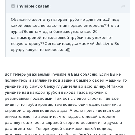
invisible сказал:
Объясняю же,что тут вторая труба не для понта...И под
какой еще вес не рассчитан подвес интересно?Что за
пурга?Ведь там одна банка,неужели вес 20
сантиметровой тонкостенной трубки так утяжеляет
левую сторону??Согласитесь,уважаемый Jet Li,что Вы
ерунду какую-то сморозили)))
Вот теперь уважаемый invisible я Вам объясню. Если Вы не
поленитесь и загляните под задний бампер своей машины то
увидите эту самую банку глушителя во всю длину. И также
увидите над каждой трубой выхода газов крючки с
резиновыми подвесами. Так вот с левой строны, где все
видят ,что труба кривая, там подвес один единственный, а
справой стороны подвесов два. А если приглядеться еще
внимательно, то заметите, что подвес с левой стороны
растянут сильнее, а справой стороны резинки и не думали
растягиваться. Теперь рукой сжимаем левый подвес,
устраняя его растяжение, а наблюдайщий со стороны видит,