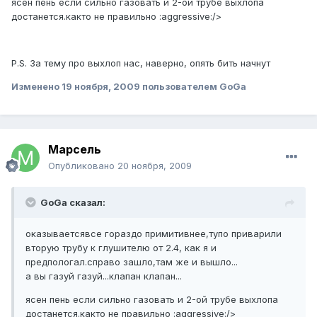
ясен пень если сильно газовать и 2-ой трубе выхлопа
достанется.както не правильно :aggressive:/>
P.S. За тему про выхлоп нас, наверно, опять бить начнут
Изменено
19 ноября, 2009
пользователем GoGa
Марсель
Опубликовано
20 ноября, 2009
GoGa сказал:
оказываетсявсе гораздо примитивнее,тупо приварили
вторую трубу к глушителю от 2.4, как я и
предпологал.справо зашло,там же и вышло...
а вы газуй газуй...клапан клапан...
ясен пень если сильно газовать и 2-ой трубе выхлопа
достанется.както не правильно :aggressive:/>