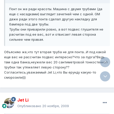
Понт он же ради красоты. Машина с двумя трубами (да
еще с насадками) выглядит зачетней чем с одной. GM
даже ради этого понта сделал другую накладку для
бампера под две трубы.
Трубы они приварили ровно, а вот подвес глушителя не
расчитан под ее вес, вот и отвисает левая сторона
сильнее чем правая.
Объясняю же,что тут вторая труба не для понта...И под какой
еще вес не рассчитан подвес интересно?Что за пурга?Ведь
там одна банка,неужели вес 20 сантиметровой тонкостенной
трубки так утяжеляет левую сторону??
Согласитесь,уважаемый Jet Li,что Вы ерунду какую-то
сморозили)))
Jet Li
Опубликовано
20 ноября, 2009