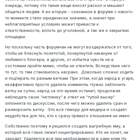
очередь, потому что такие вещи вносят раскол и мешают
общаться людям. А во вторую - сказанное в форуме с какого-
то момента стало юридически значимо, а значит при
неблагоприятных условиях может привести к
ответственности, вплоть до уголовной, а так же к закрытию
площадки.
Но поскольку часть форумчан не могут воздержаться от того,
чтобы не блеснуть политотой, почерпнутой накануне от
любимого блогера, а другие, от избытка чувств не в
состоянии пройти мимо, чтобы не ответить. Вследствие чего
то тут, то там становилось насрано. Довольно сложно ходить
и подтирать по разным веткам. При этом, когда народ в угаре,
неэффективно просто удалить комменты. Нужно заблочить
ветку на сутки, народ за это время остынет, продолжая
наблюдать свою "нетленку" в ответ на "тупой высер"
оппонента по дискуссии, после чего можно удалить срач и
разморозить ветку. Это всё геморр для модера и создаёт
неудобства для тех, кто к срачу прямого отношения не имел.
Собственно поэтому я решился создать выгребную яму, в
которой всё говно лежит коцентрированно. Кто не хочет, не
заходит. Удаляется всё при необходимости в один клик Ну