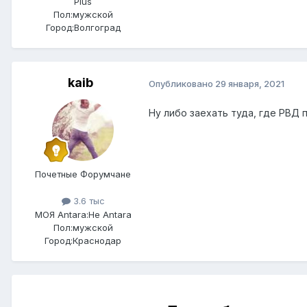
Plus
Пол:
мужской
Город:
Волгоград
kaib
Опубликовано
29 января, 2021
Ну либо заехать туда, где РВД 
Почетные Форумчане
3.6 тыс
МОЯ Antara:
Не Antara
Пол:
мужской
Город:
Краснодар