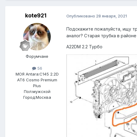
kote921
Опубликовано
28 января, 2021
Подскажите пожалуйста, ищу тр
аналог? Старая трубка в район
A22DM 2.2 Турбо
Форумчане
56
МОЯ Antara:
C145 2.2D
AT6 Cosmo Premium
Plus
Пол:
мужской
Город:
Москва