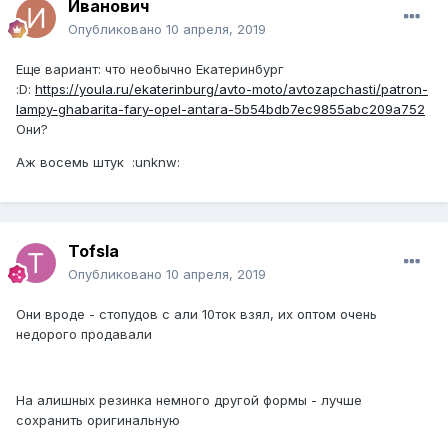
Иванович
Опубликовано
10 апреля, 2019
Еще вариант: что необычно Екатеринбург
:D:
https://youla.ru/ekaterinburg/avto-moto/avtozapchasti/patron-
lampy-ghabarita-fary-opel-antara-5b54bdb7ec9855abc209a752
Они?
Аж восемь штук :unknw:
Tofsla
Опубликовано
10 апреля, 2019
Они вроде - стопудов с али 10ток взял, их оптом очень
недорого продавали
На алишных резинка немного другой формы - лучше
сохранить оригинальную