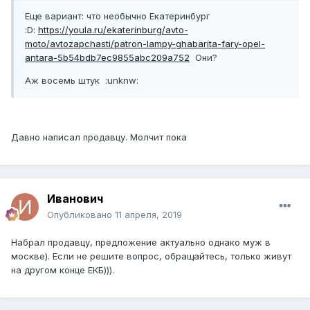
Еще вариант: что необычно Екатеринбург
:D:
https://youla.ru/ekaterinburg/avto-
moto/avtozapchasti/patron-lampy-ghabarita-fary-opel-
antara-5b54bdb7ec9855abc209a752
Они?
Аж восемь штук :unknw:
Давно написал продавцу. Молчит пока
Иванович
Опубликовано
11 апреля, 2019
Набрал продавцу, предложение актуально однако муж в
москве). Если не решите вопрос, обращайтесь, только живут
на другом конце ЕКБ))).