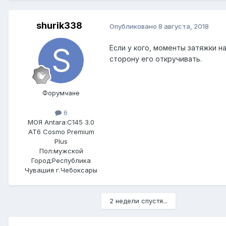
shurik338
Опубликовано
8 августа, 2018
Если у кого, моменты затяжки н
сторону его откручивать.
Форумчане
6
МОЯ Antara:
C145 3.0
AT6 Cosmo Premium
Plus
Пол:
мужской
Город:
Республика
Чувашия г.Чебоксары
2 недели спустя...