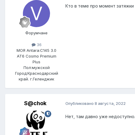
Кто в теме про момент затяжки 
Форумчане
36
МОЯ Antara:
C145 3.0
AT6 Cosmo Premium
Plus
Пол:
мужской
Город:
Краснодарский
край. г.Геленджик
S@chok
Опубликовано
8 августа, 2022
Нет, там давно уже недоступно.