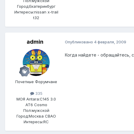
Пол:
мужской
Город:
Екатеринбург
Интересы:
nissan x-trail
t32
admin
Опубликовано
4 февраля, 2009
Когда найдете - обращайтесь, 
Почетные Форумчане
335
МОЯ Antara:
C145 3.0
AT6 Cosmo
Пол:
мужской
Город:
Москва СВАО
Интересы:
RC