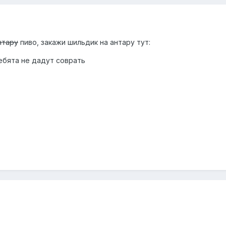
нтару
пиво, закажи шильдик на антару тут:
ребята не дадут соврать