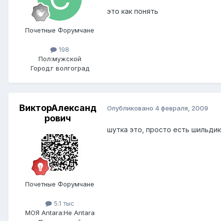
это как понять
Почетные Форумчане
198
Пол:
мужской
Город:
г волгоград
ВикторАлександ
Опубликовано
4 февраля, 2009
рович
шутка это, просто есть шильдики
Почетные Форумчане
5.1 тыс
МОЯ Antara:
Не Antara