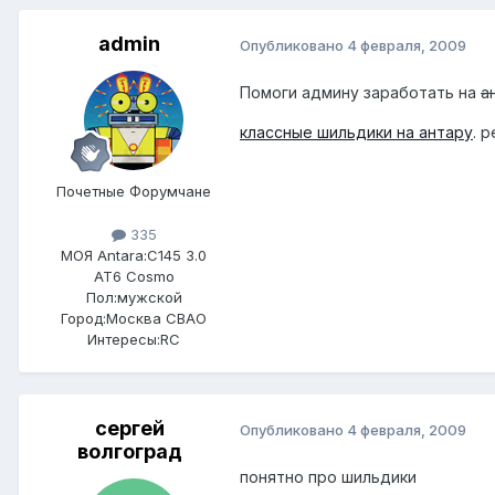
admin
Опубликовано
4 февраля, 2009
Помоги админу заработать на
а
классные шильдики на антару
. 
Почетные Форумчане
335
МОЯ Antara:
C145 3.0
AT6 Cosmo
Пол:
мужской
Город:
Москва СВАО
Интересы:
RC
сергей
Опубликовано
4 февраля, 2009
волгоград
понятно про шильдики