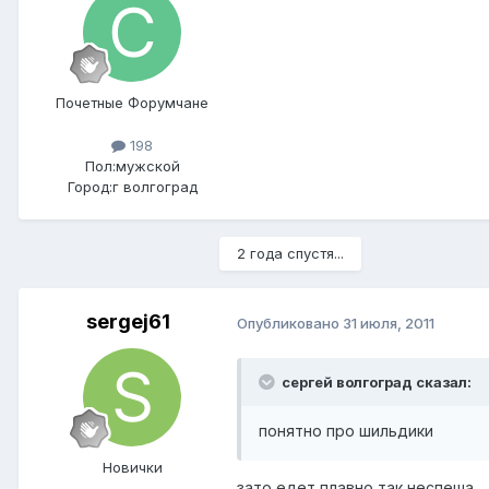
Почетные Форумчане
198
Пол:
мужской
Город:
г волгоград
2 года спустя...
sergej61
Опубликовано
31 июля, 2011
сергей волгоград сказал:
понятно про шильдики
Новички
зато едет плавно так неспеша