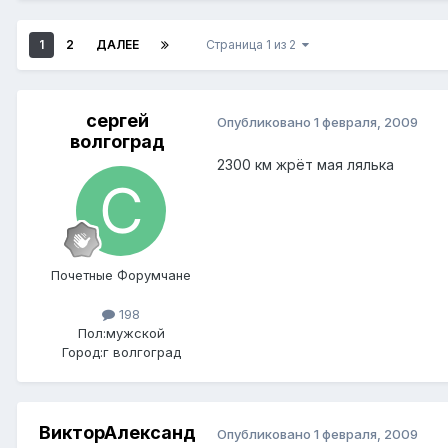
1
2
ДАЛЕЕ
Страница 1 из 2
сергей
Опубликовано
1 февраля, 2009
волгоград
2300 км жрёт мая лялька
Почетные Форумчане
198
Пол:
мужской
Город:
г волгоград
ВикторАлександ
Опубликовано
1 февраля, 2009