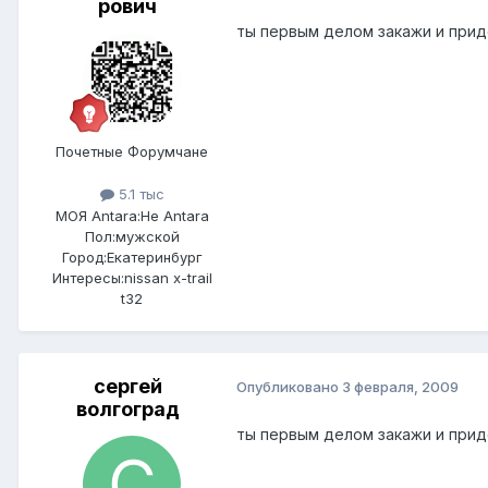
рович
ты первым делом закажи и придела
Почетные Форумчане
5.1 тыс
МОЯ Antara:
Не Antara
Пол:
мужской
Город:
Екатеринбург
Интересы:
nissan x-trail
t32
сергей
Опубликовано
3 февраля, 2009
волгоград
ты первым делом закажи и придел