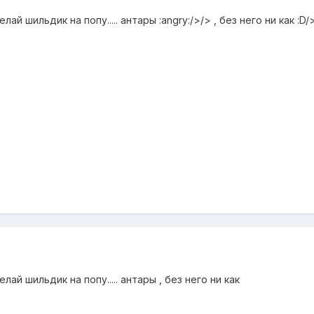
й шильдик на попу..... антары :angry:/>/> , без него ни как :D/
ай шильдик на попу..... антары , без него ни как