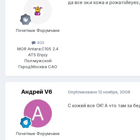
да все ок.и кожа и рожа:rolleyes:
Почетные Форумчане
400
МОЯ Antara:
C105 2.4
AT5 Enjoy
Пол:
мужской
Город:
Москва САО
Андрей V6
Опубликовано
12 ноября, 2008
С кожей все ОК! А что там за б
Почетные Форумчане