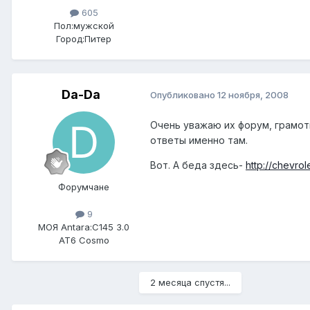
605
Пол:
мужской
Город:
Питер
Da-Da
Опубликовано
12 ноября, 2008
Очень уважаю их форум, грамот
ответы именно там.
Вот. А беда здесь-
http://chevro
Форумчане
9
МОЯ Antara:
C145 3.0
AT6 Cosmo
2 месяца спустя...