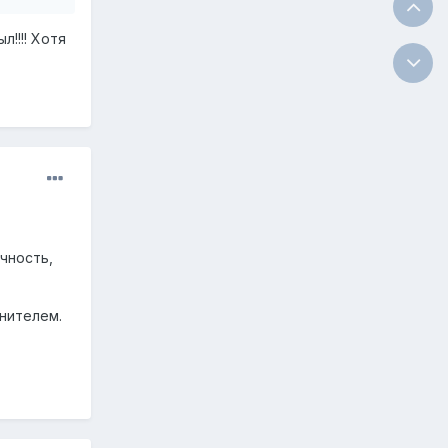
л!!!! Хотя
чность,
нителем.