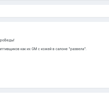
ароВеды!
птивщиков как их GM с кожей в салоне "развела".