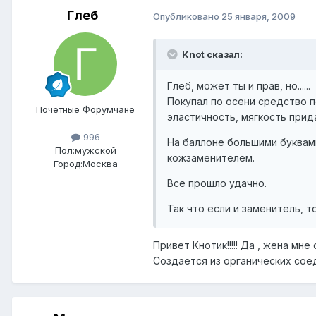
Глеб
Опубликовано
25 января, 2009
Knot сказал:
Глеб, может ты и прав, но......
Покупал по осени средство п
Почетные Форумчане
эластичность, мягкость прид
996
На баллоне большими буквам
Пол:
мужской
кожзаменителем.
Город:
Москва
Все прошло удачно.
Так что если и заменитель, т
Привет Кнотик!!!!! Да , жена мне 
Создается из органических соедин