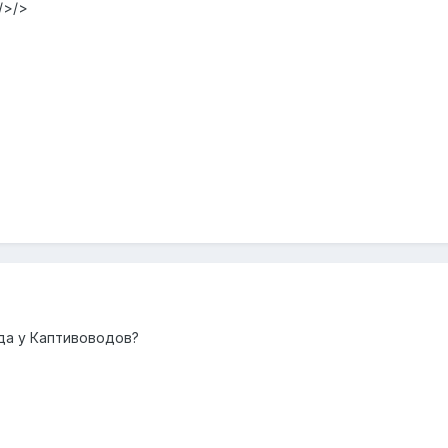
/>/>
еда у Каптивоводов?