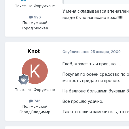
Почетные Форумчане
У меня складывается впечатление
996
везде было написано кожа!!!!!!
Пол:
мужской
Город:
Москва
Knot
Опубликовано
25 января, 2009
Глеб, может ты и прав, но......
Покупал по осени средство по о
мягкость придает и прочее.
Почетные Форумчане
На баллоне большими буквами 
746
Все прошло удачно.
Пол:
мужской
Так что если и заменитель, то 
Город:
Владимир