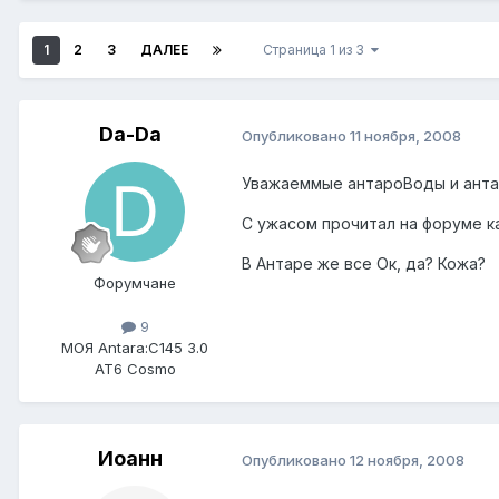
1
2
3
ДАЛЕЕ
Страница 1 из 3
Da-Da
Опубликовано
11 ноября, 2008
Уважаеммые антароВоды и ант
С ужасом прочитал на форуме ка
В Антаре же все Ок, да? Кожа?
Форумчане
9
МОЯ Antara:
C145 3.0
AT6 Cosmo
Иоанн
Опубликовано
12 ноября, 2008