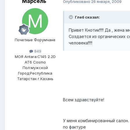
Марсель
Опубликовано
26 января, 2009
Глеб сказал:
Привет Кнотик!!!!! Да , жена м
Создается из органических со
Почетные Форумчане
человека!!!!!
849
МОЯ Antara:
C145 2.2D
AT6 Cosmo
Пол:
мужской
Город:
Республика
Татарстан г.Казань
Всем здравствуйте!
У меня комбинированный салон. 
по фактуре