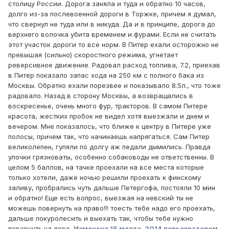
столицу России. Дорога заняла и туда и обратно 10 часов,
долго из-за послевоенной дороги в Торжке, причем я думал,
что свернул не туда или в никуда. Да и в принципе, дорога до
верхнего волочка убита временем и фурами. Если не считать
этот участок дороги то все норм. В Питер ехали осторожно не
превышая (сильно) скоростного режима, угнетает
реверсивное движение. Радовал расход топлива, 7.2, приехав
в Питер показало запас хода на 250 км с полного бака из
Москвы. Обратно ехали порезвее и показывало 8.5л., что тоже
радовало. Назад в сторону Москвы, а возвращались в
воскресенье, очень много фур, тракторов. В самом Питере
красота, жестких пробок не видел хотя выезжали и днем и
вечером. Мне показалось, что ближе к центру в Питере уже
полосы, причем так, что начинаешь напрягаться. Сам Питер
великолепен, гуляли по долгу аж педали дымились. Правда
улочки грязноваты, особенно собаководы не ответственны. В
целом 5 баллов, на тачке проехали на все места которые
только хотели, даже ночью решили проехать к финскому
заливу, пробрались чуть дальше Петергофа, постояли 10 мин
и обратно! Еще есть вопрос, выезжая на невский ты не
можешь повернуть на право!!! тоесть тебе надо его проехать,
дальше покуролесить и выехать так, чтобы тебе нужно
повернуть на лево.
Изменено
15 марта, 2014
пользователем