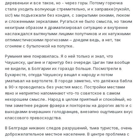
деревеньки и все такое, но - через горы. Потому горючка
стала уходить волнующе стремительно, и к заправке(лукойл,
sic!) мы подъезжали без кондея, с закрытыми окнами, люком
и сложенными зеркалами. Ругаться не было смысла, но таким
нехитрым образом я драматизировал ситуацию и внутренне
наслаждался вытянутыми лицами попутчиков и их натужными
оптимистическими прогнозами – доедем ведь, а нет, так
сгоняем с бутылочкой на попутке..
Румыния мне понравилась. Я о ней только и знал, что
Чаушеску, цыгане и гарнитур без очереди. Цыган там вообще
не видели, в Болгарии их гораздо больше. Посмотрели в
Бухаресте, откуда Чаушеску вещал к народу и потом
уматывал на вертолете. В городе заметно, что делёжка бабла
в 90-х проводилась без участия масс. Постройки местами
явно и неприятно напоминают что-то советское в самом
нехорошем смысле.. Народ в целом приятный и спокойный, но
тем заметнее редкие фраера и понторезы на дорогих авто и с
выходками вчерашних голодранцев, внезапно ощутивших вкус
классового превосходства.
В Белграде никаких следов разрушений, тьма туристов, очень
доброжелательное местное население. В центре проблема с