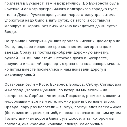
прилетел в Бухарест, там и встретились. До Бухареста была
ночевка и осмотр приграничного болгарского городка Русе,
что на Дунае. Румыны пропускают через страну транзитом,
уложиться надо было в пять суток, от этого и составили
маршрут. В Сербии без визы можно находиться до 30 суток.
Вроде.
На границе Болгария-Румыния проблем никаких, досмотра не
было, так, пара вопросов про количество сигарет и цель
въезда. Сразу за постом приобрели дорожную винетку,
рублей 100-150 она стоит.. Встречая друга в Бухаресте,
зарулили в частный аэропорт, охрана сначала занервничала,
но потом вместе посмеялись и нам показали дорогу в
международный.
Остановки были – Русе, Бухарест, Брашов, Сибиу, Сигишоара
и Белград. Дороги Румынии, по которым мы ехали – на
четыре-пять. Сербия – четверка. Покрытие, разметка, знаки и
информация – все на месте, можно рулить без навигатора.
Правда, пару раз вспотели – я, олух, послушался пассажиров
(большинство, демократия!), и поехал к точке коротким путем.
Только длинная дорога была суть шоссе, а та, которой мы
поехали, она красива, конечно, пленэр, самобытные