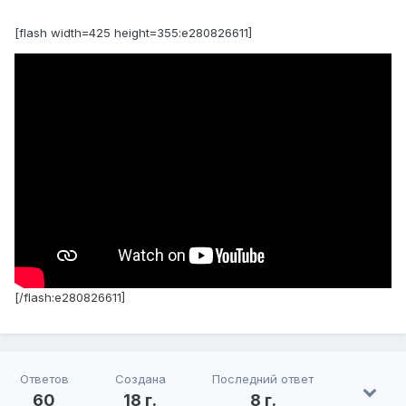
[flash width=425 height=355:e280826611]
[/flash:e280826611]
Ответов
Создана
Последний ответ
60
18 г.
8 г.