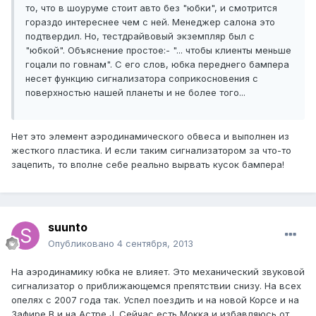
то, что в шоуруме стоит авто без "юбки", и смотрится
гораздо интереснее чем с ней. Менеджер салона это
подтвердил. Но, тестдрайвовый экземпляр был с
"юбкой". Объяснение простое:- "... чтобы клиенты меньше
гоцали по говнам". С его слов, юбка переднего бампера
несет функцию сигнализатора соприкосновения с
поверхностью нашей планеты и не более того...
Нет это элемент аэродинамического обвеса и выполнен из
жесткого пластика. И если таким сигнализатором за что-то
зацепить, то вполне себе реально вырвать кусок бампера!
suunto
Опубликовано
4 сентября, 2013
На аэродинамику юбка не влияет. Это механический звуковой
сигнализатор о приближающемся препятствии снизу. На всех
опелях с 2007 года так. Успел поездить и на новой Корсе и на
Зафире В и на Астре J. Сейчас есть Мокка и избавляюсь от