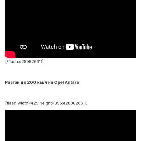
[/flash:e280826611]
Разгон до 200 км/ч на Opel Antara
[flash width=425 height=355:e280826611]