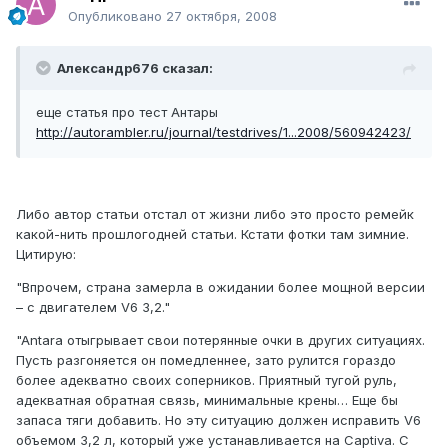
Опубликовано
27 октября, 2008
Александр676 сказал:
еще статья про тест Антары
http://autorambler.ru/journal/testdrives/1...2008/560942423/
Либо автор статьи отстал от жизни либо это просто ремейк
какой-нить прошлогодней статьи. Кстати фотки там зимние.
Цитирую:
"Впрочем, страна замерла в ожидании более мощной версии
– с двигателем V6 3,2."
"Antara отыгрывает свои потерянные очки в других ситуациях.
Пусть разгоняется он помедленнее, зато рулится гораздо
более адекватно своих соперников. Приятный тугой руль,
адекватная обратная связь, минимальные крены… Еще бы
запаса тяги добавить. Но эту ситуацию должен исправить V6
объемом 3,2 л, который уже устанавливается на Captiva. C