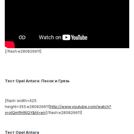
[/flash:e280826611]
Тест Opel Antara: Песок и Грязь
[flash width=425
height=355:e280826611]
http://www.youtube.com/watch?
v=xlQmfIHf4QY&hl=en
[/flash:e280826611]
Тест Opel Antara