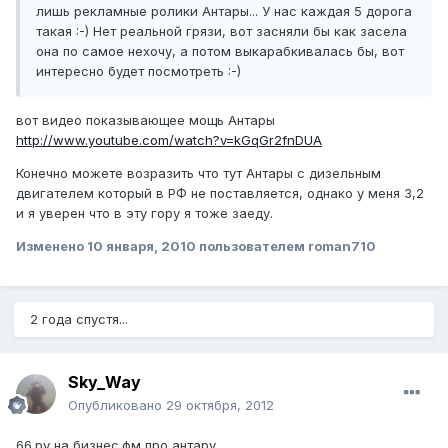
лишь рекламные ролики Антары... У нас каждая 5 дорога
такая :-) Нет реальной грязи, вот засняли бы как засела
она по самое нехочу, а потом выкарабкивалась бы, вот
интересно будет посмотреть :-)
вот видео показывающее мощь Антары
http://www.youtube.com/watch?v=kGqGr2fnDUA
Конечно можете возразить что тут Антары с дизельным
двигателем который в РФ не поставляется, однако у меня 3,2
и я уверен что в эту гору я тоже заеду.
Изменено
10 января, 2010
пользователем roman710
2 года спустя...
Sky_Way
Опубликовано
29 октября, 2012
66.ру на бизнес.фм про антару