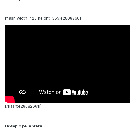
[flash width=425 height=355:e280826611]
[/flash:e280826611]
Обзор Opel Antara