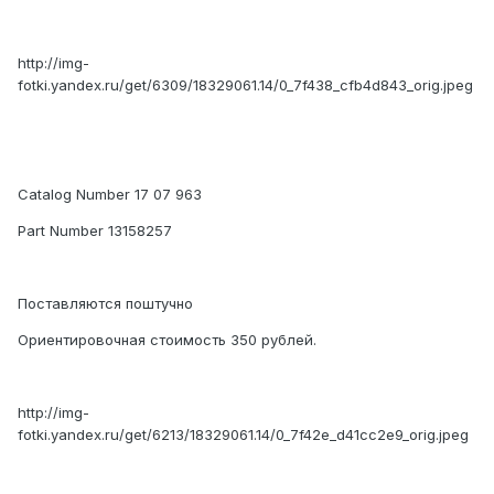
http://img-
fotki.yandex.ru/get/6309/18329061.14/0_7f438_cfb4d843_orig.jpeg
Catalog Number 17 07 963
Part Number 13158257
Поставляются поштучно
Ориентировочная стоимость 350 рублей.
http://img-
fotki.yandex.ru/get/6213/18329061.14/0_7f42e_d41cc2e9_orig.jpeg