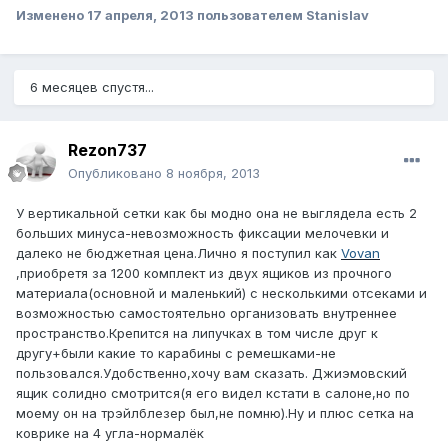
Изменено
17 апреля, 2013
пользователем Stanislav
6 месяцев спустя...
Rezon737
Опубликовано
8 ноября, 2013
У вертикальной сетки как бы модно она не выглядела есть 2
больших минуса-невозможность фиксации мелочевки и
далеко не бюджетная цена.Лично я поступил как
Vovan
,приобретя за 1200 комплект из двух ящиков из прочного
материала(основной и маленький) с несколькими отсеками и
возможностью самостоятельно организовать внутреннее
пространство.Крепится на липучках в том числе друг к
другу+были какие то карабины с ремешками-не
пользовался.Удобственно,хочу вам сказать. Джиэмовский
ящик солидно смотрится(я его видел кстати в салоне,но по
моему он на трэйлблезер был,не помню).Ну и плюс сетка на
коврике на 4 угла-нормалёк