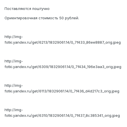
Поставляются поштучно
Ориентировочная стоимость 50 рублей.
http://img-
fotki.yandex.ru/get/6213/18329061.14/0_7f433_86ee8887_orig.jpeg
http://img-
fotki.yandex.ru/get/6309/18329061.14/0_7f434_196e3aa3_orig.jpeg
http://img-
fotki.yandex.ru/get/6113/18329061.14/0_7f436_d4d217c3_orig.jpeg
http://img-
fotki.yandex.ru/get/6310/18329061.14/0_7f437_8c385341_orig.jpeg