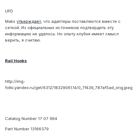
UPD
Maks
утверждает
, что адаптеры поставляются вместе с
сеткой. Из официальных источников подтвердить эту
информацию не удалось. Но опыту клубня имеет смысл
верить, я считаю.
Rail Hooks
http://img-
fotki.yandex.ru/get/6312/18329061.14/0_7f439_787af5ad_orig.jpeg
Catalog Number 17 07 964
Part Number 13166379