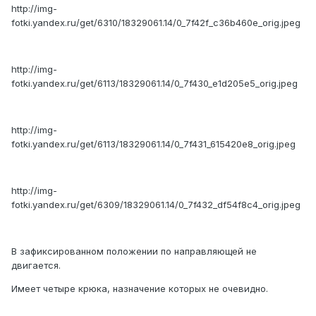
http://img-
fotki.yandex.ru/get/6310/18329061.14/0_7f42f_c36b460e_orig.jpeg
http://img-
fotki.yandex.ru/get/6113/18329061.14/0_7f430_e1d205e5_orig.jpeg
http://img-
fotki.yandex.ru/get/6113/18329061.14/0_7f431_615420e8_orig.jpeg
http://img-
fotki.yandex.ru/get/6309/18329061.14/0_7f432_df54f8c4_orig.jpeg
В зафиксированном положении по направляющей не
двигается.
Имеет четыре крюка, назначение которых не очевидно.