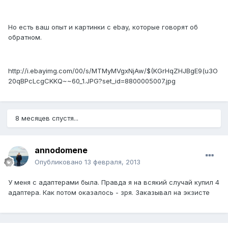
Но есть ваш опыт и картинки с ebay, которые говорят об
обратном.
http://i.ebayimg.com/00/s/MTMyMVgxNjAw/$(KGrHqZHJBgE9(u3O
20qBPcLcgCKKQ~~60_1.JPG?set_id=8800005007.jpg
8 месяцев спустя...
annodomene
Опубликовано
13 февраля, 2013
У меня с адаптерами была. Правда я на всякий случай купил 4
адаптера. Как потом оказалось - зря. Заказывал на экзисте