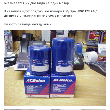
оказывается их два вида на один мотор.
В каталоге идут следующие номера GM/Opel
89017524 /
4818277
и GM/Opel
89017525 / 0650107.
На фото разница между ними: