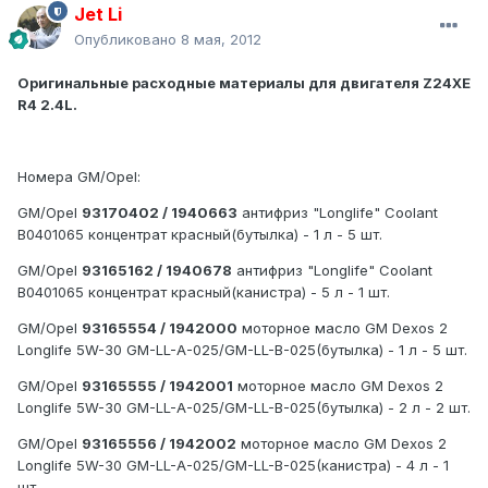
Jet Li
Опубликовано
8 мая, 2012
Оригинальные расходные материалы для двигателя Z24XE
R4 2.4L.
Номера GM/Opel:
GM/Opel
93170402 / 1940663
антифриз "Longlife" Coolant
B0401065 концентрат красный(бутылка) - 1 л - 5 шт.
GM/Opel
93165162 / 1940678
антифриз "Longlife" Coolant
B0401065 концентрат красный(канистра) - 5 л - 1 шт.
GM/Opel
93165554 / 1942000
моторное масло GM Dexos 2
Longlife 5W-30 GM-LL-A-025/GM-LL-B-025(бутылка) - 1 л - 5 шт.
GM/Opel
93165555 / 1942001
моторное масло GM Dexos 2
Longlife 5W-30 GM-LL-A-025/GM-LL-B-025(бутылка) - 2 л - 2 шт.
GM/Opel
93165556 / 1942002
моторное масло GM Dexos 2
Longlife 5W-30 GM-LL-A-025/GM-LL-B-025(канистра) - 4 л - 1
шт.