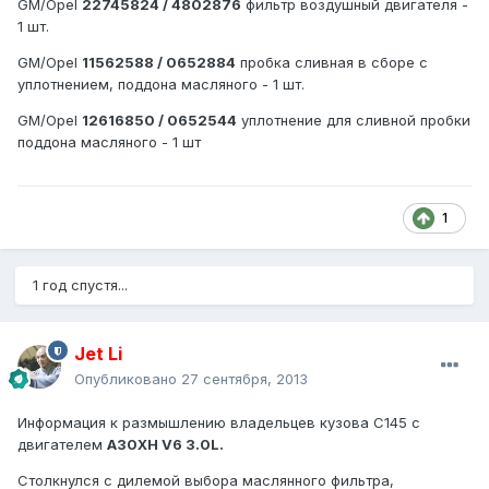
GM/Opel
22745824 / 4802876
фильтр воздушный двигателя -
1 шт.
GM/Opel
11562588 / 0652884
пробка сливная в сборе с
уплотнением, поддона масляного - 1 шт.
GM/Opel
12616850 / 0652544
уплотнение для сливной пробки
поддона масляного - 1 шт
1
1 год спустя...
Jet Li
Опубликовано
27 сентября, 2013
Информация к размышлению владельцев кузова С145 с
двигателем
A30XH V6 3.0L.
Столкнулся с дилемой выбора маслянного фильтра,