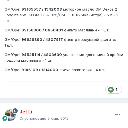
GM/Opel
93165557 / 1942003
моторное масло GM Dexos 2
Longlife 5W-30 GM-LL-A-025/GM-LL-B-025(канистра) - 5 л - 1
шт.
GM/Opel
93156300 / 0650401
фильтр масляный - 1 шт.
GM/Opel
96628890 / 4807917
фильтр воздушный двигателя -
1 шт.
GM/Opel
94525114 / 4803630
уплотнение для сливной пробки
поддона масляного - 1 шт
GM/Opel
9195109 / 1214000
свеча зажигания - 4 шт.
1
Jet Li
Опубликовано
9 мая, 2012