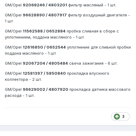
GM/Opel
92068246 / 4803201
фильтр масляный - 1 шт.
GM/Opel
96628890 / 4807917
фильтр воздушный двигателя -
1 шт.
GM/Opel
11562588 / 0652884
пробка сливная в сборе с
уплотнением, поддона масляного - 1 шт.
GM/Opel
12616850 / 0652544
уплотнение для сливной пробки
поддона масляного - 1 шт
GM/Opel
92067204 / 4805484
свеча зажигания - 6 шт.
GM/Opel
12581397 / 5850840
прокладка впускного
коллектора - 2 шт.
GM/Opel
96629002 / 4807920
прокладка датчика массового
расхода - 1 шт.
3