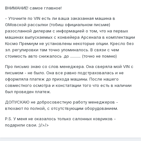
ВНИМАНИЕ! самое главное!
- Уточните по VIN есть ли ваша заказанная машина в
GMовской рассылки (тобиш официальном письме)
разосланной дилерам с информацией о том, что на первых
машинах выпускаемых с конвейера Арсенала в комплектации
Космо Премиум не установлены некоторые опции. Кресло без
эл. регулировки там точно упоминалось. В связи с чем
стоимость авто снижалось .до ........... (точно не помню)
Про письмо знаю со слов менеджера. Она сверяла мой VIN с
письмом - не было. Она все равно подстраховалась и не
оформляла платеж до прихода машины. После нашего
совместного осмотра и констатации того что есть в наличии
был проведен платеж.
ДОПУСКАЮ не добросовестную работу менеджеров -
втюхают по полной, с отсутствующим оборудованием.
P.S. У меня не оказалось только салонных ковриков -
подарили свои. ;)/>/>