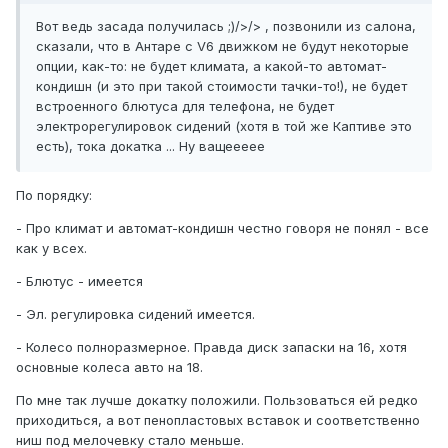
Вот ведь засада получилась ;)/>/> , позвонили из салона,
сказали, что в Антаре c V6 движком не будут некоторые
опции, как-то: не будет климата, а какой-то автомат-
кондишн (и это при такой стоимости тачки-то!), не будет
встроенного блютуса для телефона, не будет
электрорегулировок сидений (хотя в той же Каптиве это
есть), тока докатка ... Ну ващеееее
По порядку:
- Про климат и автомат-кондишн честно говоря не понял - все
как у всех.
- Блютус - имеется
- Эл. регулировка сидений имеется.
- Колесо полноразмерное. Правда диск запаски на 16, хотя
основные колеса авто на 18.
По мне так лучше докатку положили. Пользоваться ей редко
приходиться, а вот пенопластовых вставок и соответственно
ниш под мелочевку стало меньше.