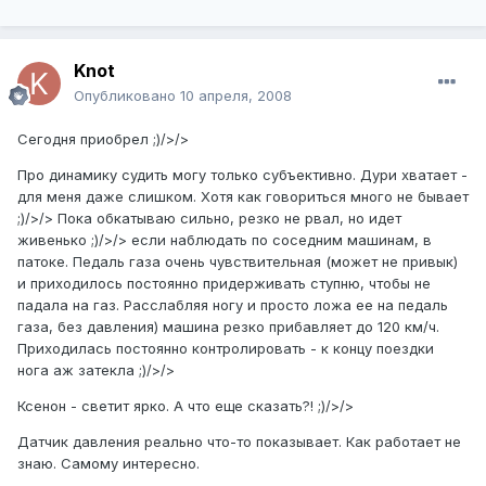
Knot
Опубликовано
10 апреля, 2008
Сегодня приобрел ;)/>/>
Про динамику судить могу только субъективно. Дури хватает -
для меня даже слишком. Хотя как говориться много не бывает
;)/>/> Пока обкатываю сильно, резко не рвал, но идет
живенько ;)/>/> если наблюдать по соседним машинам, в
патоке. Педаль газа очень чувствительная (может не привык)
и приходилось постоянно придерживать ступню, чтобы не
падала на газ. Расслабляя ногу и просто ложа ее на педаль
газа, без давления) машина резко прибавляет до 120 км/ч.
Приходилась постоянно контролировать - к концу поездки
нога аж затекла ;)/>/>
Ксенон - светит ярко. А что еще сказать?! ;)/>/>
Датчик давления реально что-то показывает. Как работает не
знаю. Самому интересно.