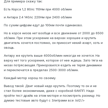
Для примера скажу так:
Есть Корса 1,2 80лс 110Нм при 4000 об/мин
и Антара 2.4 140лс 220Нм при 2400 об/мин
По сухим цифрам едут до 100км почти одинаково.
Но в корсе низов нет вообще и все движение от 2000 до 6500
об/мин. При этом ускорение на верхах хорошее и крутить
двигатель хочется постоянно, он приносит некий азарт, хоть и
овощь.
Антару же крутить выше 4000об/мин никогда не хочется. На
верху нет того ускорения, которое от нее ждешь. Зато тяга на
низах потрясающая. Приноровился ездить не теряя динамики
и переключатся в пределах 2500-3000 об/мин.
Каждый мотор хорош по своему.
Вывод такой. Двиг новый надо крутить. Поэтому то он и не
стал более экономичным, даже с коробкой 6АКПП. Надо
пройти тест драйв на этом моторе и посмотреть разницу. Но
думаю тестовые авто будут с 3литрами все :lol2:/>