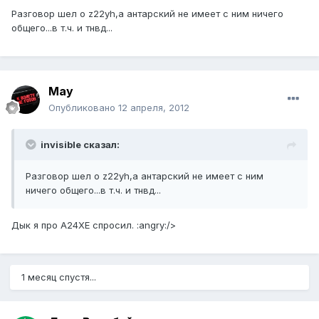
Разговор шел о z22yh,а антарский не имеет с ним ничего
общего...в т.ч. и тнвд...
May
Опубликовано
12 апреля, 2012
invisible сказал:
Разговор шел о z22yh,а антарский не имеет с ним
ничего общего...в т.ч. и тнвд...
Дык я про А24XE спросил. :angry:/>
1 месяц спустя...