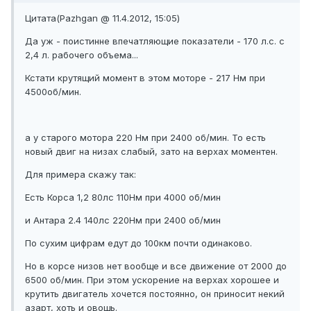
Цитата(Pazhgan @ 11.4.2012, 15:05)
Да уж - поистинне впечатляющие показатели - 170 л.с. с
2,4 л. рабочего объема...
Кстати крутящий момент в этом моторе - 217 Нм при
4500об/мин.
а у старого мотора 220 Нм при 2400 об/мин. То есть
новый двиг на низах слабый, зато на верхах моментен.
Для примера скажу так:
Есть Корса 1,2 80лс 110Нм при 4000 об/мин
и Антара 2.4 140лс 220Нм при 2400 об/мин
По сухим цифрам едут до 100км почти одинаково.
Но в корсе низов нет вообще и все движение от 2000 до
6500 об/мин. При этом ускорение на верхах хорошее и
крутить двигатель хочется постоянно, он приносит некий
азарт, хоть и овощь.