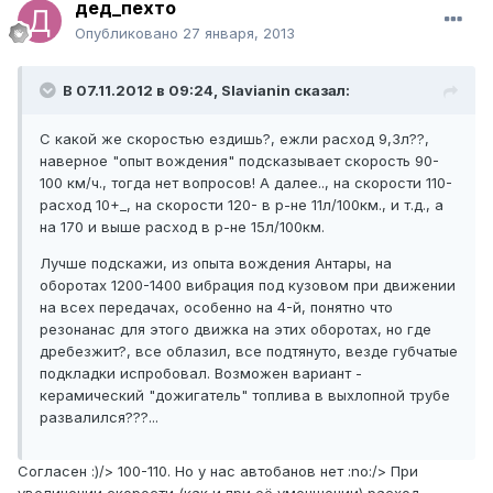
дед_пехто
Опубликовано
27 января, 2013
В 07.11.2012 в 09:24, Slavianin сказал:
С какой же скоростью ездишь?, ежли расход 9,3л??,
наверное "опыт вождения" подсказывает скорость 90-
100 км/ч., тогда нет вопросов! А далее.., на скорости 110-
расход 10+_, на скорости 120- в р-не 11л/100км., и т.д., а
на 170 и выше расход в р-не 15л/100км.
Лучше подскажи, из опыта вождения Антары, на
оборотах 1200-1400 вибрация под кузовом при движении
на всех передачах, особенно на 4-й, понятно что
резонанас для этого движка на этих оборотах, но где
дребезжит?, все облазил, все подтянуто, везде губчатые
подкладки испробовал. Возможен вариант -
керамический "дожигатель" топлива в выхлопной трубе
развалился???...
Согласен :)/> 100-110. Но у нас автобанов нет :no:/> При