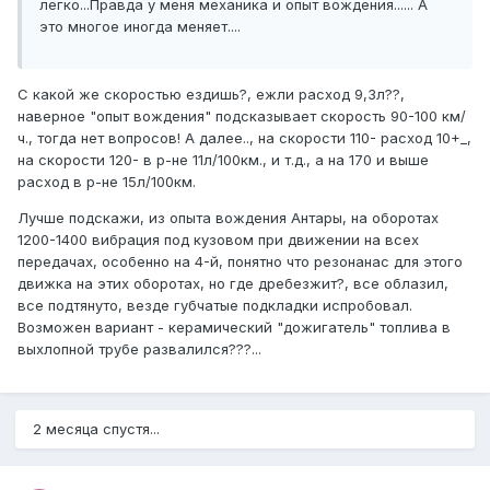
легко...Правда у меня механика и опыт вождения...... А
это многое иногда меняет....
С какой же скоростью ездишь?, ежли расход 9,3л??,
наверное "опыт вождения" подсказывает скорость 90-100 км/
ч., тогда нет вопросов! А далее.., на скорости 110- расход 10+_,
на скорости 120- в р-не 11л/100км., и т.д., а на 170 и выше
расход в р-не 15л/100км.
Лучше подскажи, из опыта вождения Антары, на оборотах
1200-1400 вибрация под кузовом при движении на всех
передачах, особенно на 4-й, понятно что резонанас для этого
движка на этих оборотах, но где дребезжит?, все облазил,
все подтянуто, везде губчатые подкладки испробовал.
Возможен вариант - керамический "дожигатель" топлива в
выхлопной трубе развалился???...
2 месяца спустя...