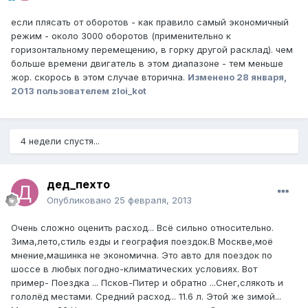
если плясать от оборотов - как правило самый экономичный
режим - около 3000 оборотов (применительно к
горизонтальному перемещению, в горку другой расклад). чем
больше времени двигатель в этом диапазоне - тем меньше
жор. скорось в этом случае вторична.
Изменено
28 января,
2013
пользователем zloi_kot
4 недели спустя...
дед_пехто
Опубликовано
25 февраля, 2013
Очень сложно оценить расход... Всё сильно относительно.
Зима,лето,стиль езды и география поездок.В Москве,моё
мнение,машинка не экономична. Это авто для поездок по
шоссе в любых погодно-климатических условиях. Вот
пример- Поездка ... Псков-Питер и обратно ...Снег,слякоть и
гололёд местами. Средний расход... 11.6 л. Этой же зимой...