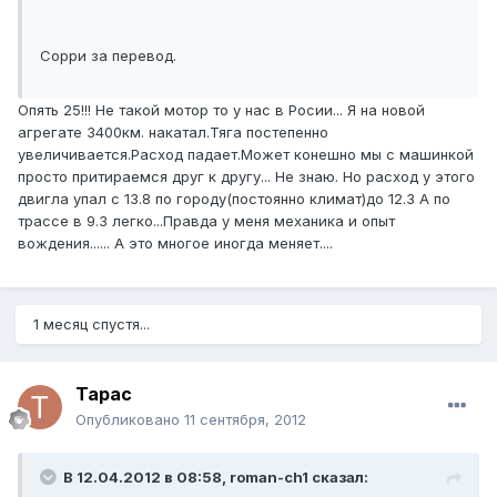
Сорри за перевод.
Опять 25!!! Не такой мотор то у нас в Росии... Я на новой
агрегате 3400км. накатал.Тяга постепенно
увеличивается.Расход падает.Может конешно мы с машинкой
просто притираемся друг к другу... Не знаю. Но расход у этого
двигла упал с 13.8 по городу(постоянно климат)до 12.3 А по
трассе в 9.3 легко...Правда у меня механика и опыт
вождения...... А это многое иногда меняет....
1 месяц спустя...
Тарас
Опубликовано
11 сентября, 2012
В 12.04.2012 в 08:58, roman-ch1 сказал: