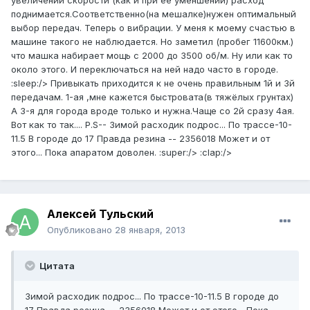
увеличении скорости (как и при её уменшении) расход
поднимается.Соответственно(на мешалке)нужен оптимальный
выбор передач. Теперь о вибрации. У меня к моему счастью в
машине такого не наблюдается. Но заметил (пробег 11600км.)
что машка набирает мощь с 2000 до 3500 об/м. Ну или как то
около этого. И переключаться на ней надо часто в городе.
:sleep:/> Привыкать приходится к не очень правильным 1й и 3й
передачам. 1-ая ,мне кажется быстровата(в тяжёлых грунтах)
А 3-я для города вроде только и нужна.Чаще со 2й сразу 4ая.
Вот как то так.... P.S-- Зимой расходик подрос... По трассе-10-
11.5 В городе до 17 Правда резина -- 2356018 Может и от
этого... Пока апаратом доволен. :super:/> :clap:/>
Алексей Тульский
Опубликовано
28 января, 2013
Цитата
Зимой расходик подрос... По трассе-10-11.5 В городе до