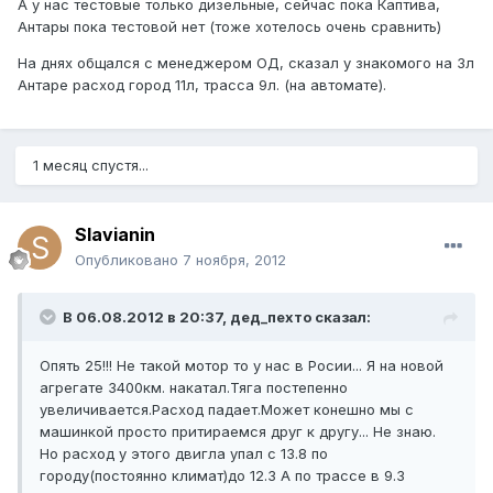
А у нас тестовые только дизельные, сейчас пока Каптива,
Антары пока тестовой нет (тоже хотелось очень сравнить)
На днях общался с менеджером ОД, сказал у знакомого на 3л
Антаре расход город 11л, трасса 9л. (на автомате).
1 месяц спустя...
Slavianin
Опубликовано
7 ноября, 2012
В 06.08.2012 в 20:37, дед_пехто сказал:
Опять 25!!! Не такой мотор то у нас в Росии... Я на новой
агрегате 3400км. накатал.Тяга постепенно
увеличивается.Расход падает.Может конешно мы с
машинкой просто притираемся друг к другу... Не знаю.
Но расход у этого двигла упал с 13.8 по
городу(постоянно климат)до 12.3 А по трассе в 9.3