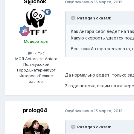
S@chok
Опубликовано
15 марта, 2012
Pazhgan сказал:
Как Антара себя ведет на та
Какую скорость удается под
Модераторы
Все-таки Антара жесковата, 
17 тыс
МОЯ Antara:
Не Antara
Пол:
мужской
Город:
Екатеринбург
Да нормально ведёт, только за
Интересы:
Всякие
разные.
2 года подряд ездим на юг чере
prolog64
Опубликовано
15 марта, 2012
Pazhgan сказал: