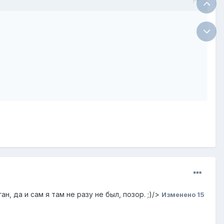
н, да и сам я там не разу не был, позор. ;)/>
Изменено
15