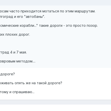
осам часто приходится мотаться по этим маршрутам.
гоград и его "автобаны".
осмические корабли..." такие дороги - это просто позор.
ких плохих дорог.
град 4 и 7 мая.
овровым методом....
 дороге?
живать опять же на такой дороге?
тому и спрашиваю...