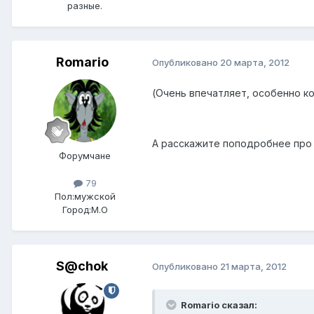
разные.
Romario
Опубликовано
20 марта, 2012
(Очень впечатляет, особенно к
А расскажите поподробнее про к
Форумчане
79
Пол:
мужской
Город:
М.О
S@chok
Опубликовано
21 марта, 2012
Romario сказал: