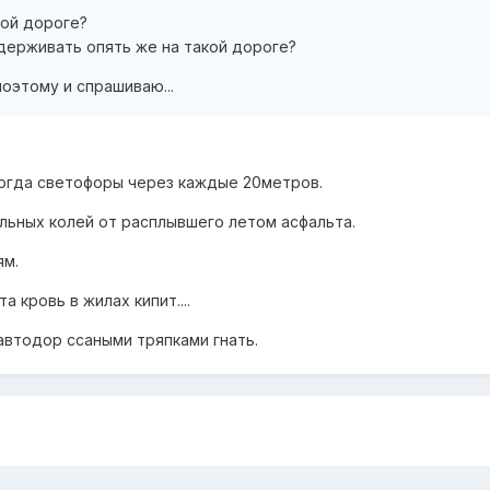
кой дороге?
держивать опять же на такой дороге?
поэтому и спрашиваю...
Когда светофоры через каждые 20метров.
льных колей от расплывшего летом асфальта.
ям.
 кровь в жилах кипит....
автодор ссаными тряпками гнать.