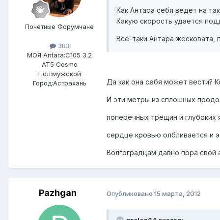
Как Антара себя ведет на та
Какую скорость удается под
Почетные Форумчане
Все-таки Антара жесковата, 
383
МОЯ Antara:
C105 3.2
AT5 Cosmo
Пол:
мужской
Да как она себя может вести? 
Город:
Астрахань
И эти метры из сплошных продо
поперечных трещин и глубоких 
сердце кровью олбливается и эта
Волгоградцам давно пора свой 
Pazhgan
Опубликовано
15 марта, 2012