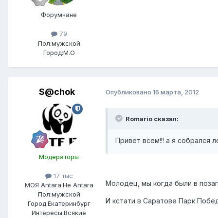
Форумчане
79
Пол:
мужской
Город:
М.О
S@chok
Опубликовано
16 марта, 2012
Romario сказал:
Привет всем!!! а я собрался л
Модераторы
17 тыс
Молодец, мы когда были в поза
МОЯ Antara:
Не Antara
Пол:
мужской
И кстати в Саратове Парк Побе
Город:
Екатеринбург
Интересы:
Всякие