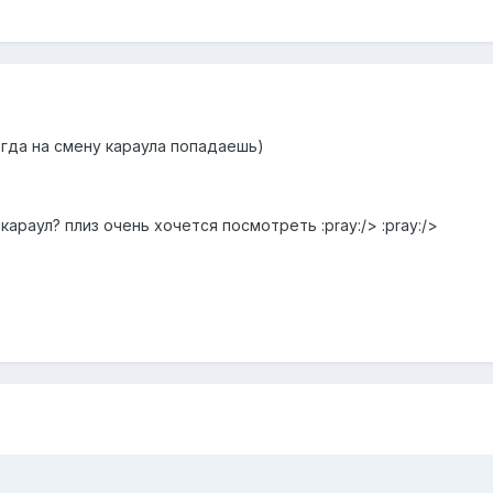
огда на смену караула попадаешь)
араул? плиз очень хочется посмотреть :pray:/> :pray:/>