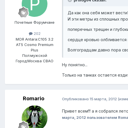
prolog64 сказал:
Да как она себя может вест
И эти метры из сплошных пр
Почетные Форумчане
поперечных трещин и глубоки
202
МОЯ Antara:
C105 3.2
сердце кровью олбливается и 
AT5 Cosmo Premium
Волгоградцам давно пора сво
Plus
Пол:
мужской
Город:
Москва СВАО
Ну понятно...
Только на танках остается езди
Romario
Опубликовано
15 марта, 2012
(изм
Привет всем!!! а я собрался лет
марта, 2012
пользователем Roma