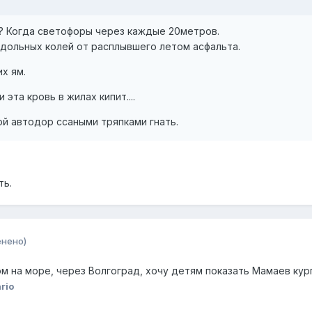
и? Когда светофоры через каждые 20метров.
одольных колей от расплывшего летом асфальта.
х ям.
эта кровь в жилах кипит....
й автодор ссаными тряпками гнать.
ть.
енено)
ом на море, через Волгоград, хочу детям показать Мамаев курга
rio