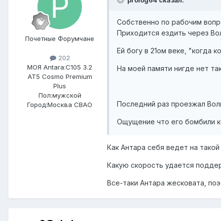
prolog64 сказал:
Собственно по рабочим вопр
Приходится ездить через Вол
Почетные Форумчане
Ей богу в 21ом веке, "когда к
202
МОЯ Antara:
C105 3.2
На моей памяти нигде нет та
AT5 Cosmo Premium
Plus
Пол:
мужской
Последний раз проезжал Волг
Город:
Москва СВАО
Ощущение что его бомбили к
Как Антара себя ведет на такой
Какую скорость удается поддер
Все-таки Антара жесковата, поэ