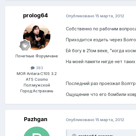
prolog64
Опубликовано
15 марта, 2012
Собственно по рабочим вопроса
Приходится ездить через Волгог
Ей богу в 21ом веке, "когда косм
Почетные Форумчане
На моей памяти нигде нет таких
383
МОЯ Antara:
C105 3.2
AT5 Cosmo
Последний раз проезжал Волггра
Пол:
мужской
Город:
Астрахань
Ощущение что его бомбили ковр
Pazhgan
Опубликовано
15 марта, 2012