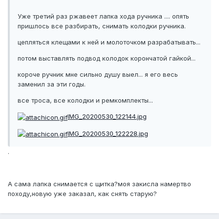
Уже третий раз ржавеет лапка хода ручника .... опять
пришлось все разбирать, снимать колодки ручника.
цепляться клещами к ней и молоточком разрабатывать...
потом выставлять подвод колодок корончатой гайкой...
короче ручник мне сильно душу выел... я его весь
заменил за эти годы.
все троса, все колодки и ремкомплекты...
IMG_20200530_122144.jpg
IMG_20200530_122228.jpg
.
А сама лапка снимается с щитка?моя закисла намертво
походу,новую уже заказал, как снять старую?