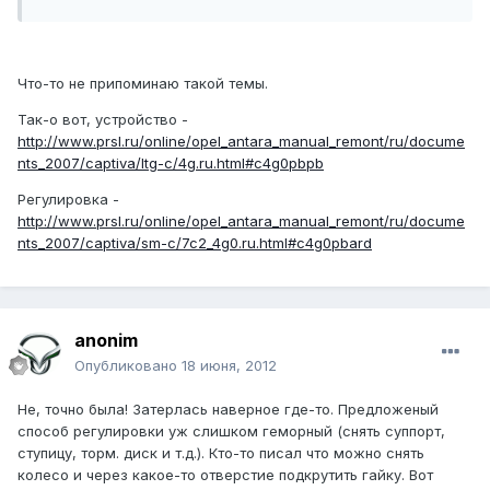
Что-то не припоминаю такой темы.
Так-о вот, устройство -
http://www.prsl.ru/online/opel_antara_manual_remont/ru/docume
nts_2007/captiva/ltg-c/4g.ru.html#c4g0pbpb
Регулировка -
http://www.prsl.ru/online/opel_antara_manual_remont/ru/docume
nts_2007/captiva/sm-c/7c2_4g0.ru.html#c4g0pbard
anonim
Опубликовано
18 июня, 2012
Не, точно была! Затерлась наверное где-то. Предложеный
способ регулировки уж слишком геморный (снять суппорт,
ступицу, торм. диск и т.д.). Кто-то писал что можно снять
колесо и через какое-то отверстие подкрутить гайку. Вот