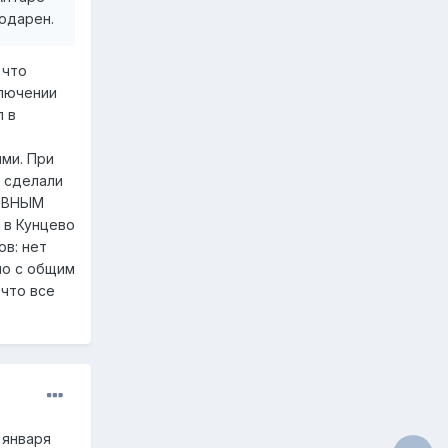
годарен.
 что
ключении
л в
ми. При
, сделали
ЗОВНЫМ
 в Кунцево
ов: нет
ло с общим
 что все
 января