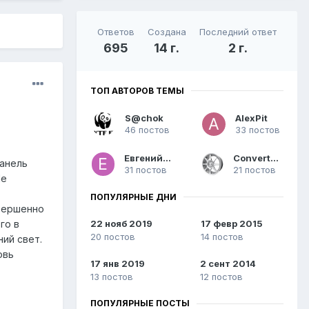
Ответов
Создана
Последний ответ
695
14 г.
2 г.
ТОП АВТОРОВ ТЕМЫ
S@chok
AlexPit
46 постов
33 постов
Евгений26
Convert294
панель
31 постов
21 постов
Не
т
ПОПУЛЯРНЫЕ ДНИ
овершенно
22 нояб 2019
17 февр 2015
го в
20 постов
14 постов
ий свет.
овь
17 янв 2019
2 сент 2014
13 постов
12 постов
ПОПУЛЯРНЫЕ ПОСТЫ