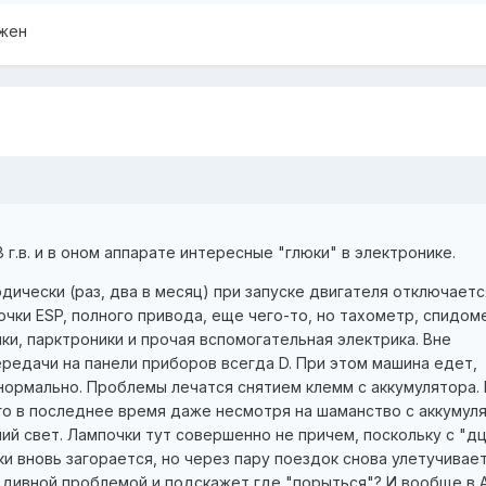
яжен
8 г.в. и в оном аппарате интересные "глюки" в электронике.
ически (раз, два в месяц) при запуске двигателя отключаетс
очки ESP, полного привода, еще чего-то, но тахометр, спидом
ки, парктроники и прочая вспомогательная электрика. Вне
редачи на панели приборов всегда D. При этом машина едет,
ормально. Проблемы лечатся снятием клемм с аккумулятора.
ого в последнее время даже несмотря на шаманство с аккумул
ий свет. Лампочки тут совершенно не причем, поскольку с "д
и вновь загорается, но через пару поездок снова улетучивает
й дивной проблемой и подскажет где "порыться"? И вообще в 