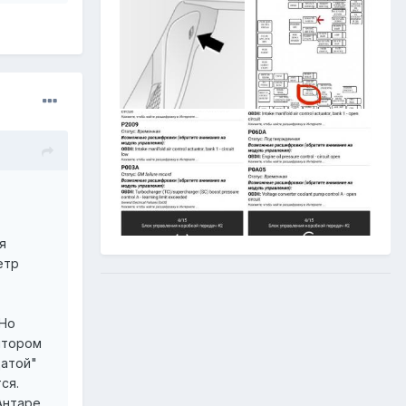
я
етр
 Но
ятором
цатой"
ся.
Антаре