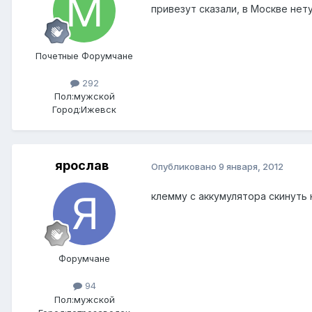
привезут сказали, в Москве нету,
Почетные Форумчане
292
Пол:
мужской
Город:
Ижевск
ярослав
Опубликовано
9 января, 2012
клемму с аккумулятора скинуть 
Форумчане
94
Пол:
мужской