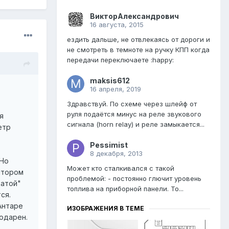
ВикторАлександрович
16 августа, 2015
ездить дальше, не отвлекаясь от дороги и
не смотреть в темноте на ручку КПП когда
передачи переключаете :happy:
maksis612
16 апреля, 2019
Здравствуй. По схеме через шлейф от
руля подаётся минус на реле звукового
я
сигнала (horn relay) и реле замыкается...
етр
Pessimist
8 декабря, 2013
 Но
Может кто сталкивался с такой
ятором
проблемой: - постоянно глючит уровень
цатой"
топлива на приборной панели. То...
ся.
Антаре
ИЗОБРАЖЕНИЯ В ТЕМЕ
годарен.