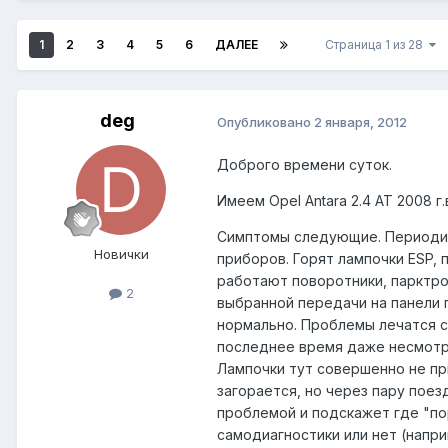
1
2
3
4
5
6
ДАЛЕЕ
Страница 1 из 28
deg
Опубликовано
2 января, 2012
Доброго времени суток.
Имеем Opel Antara 2.4 АТ 2008 г
Симптомы следующие. Периодиче
Новички
приборов. Горят лампочки ESP, 
работают поворотники, парктро
2
выбранной передачи на панели 
нормально. Проблемы лечатся сн
последнее время даже несмотря
Лампочки тут совершенно не пр
загорается, но через пару поез
проблемой и подскажет где "по
самодиагностики или нет (напри