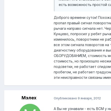
есть возможность простой са
Доброго времени суток! Похожая
пропал правый сигнал поворотни
рычага направо сигнала нет. Че
Кунцево, попросил у ребят рыч
изменилось, поворотники не ра
все этом сигнала поворотов на 
диагностику оборудования и в
ОБОРУДОВАНИЕМ, стоимость моду
стоимость, но произошло неожид
подсветки, не работает спидоме
пробегом, не работает градусн
эти неисправности связаны имен
Мэлех
Опубликовано
9 января, 2012
А Вы не узнавали - есть ВСМ у н