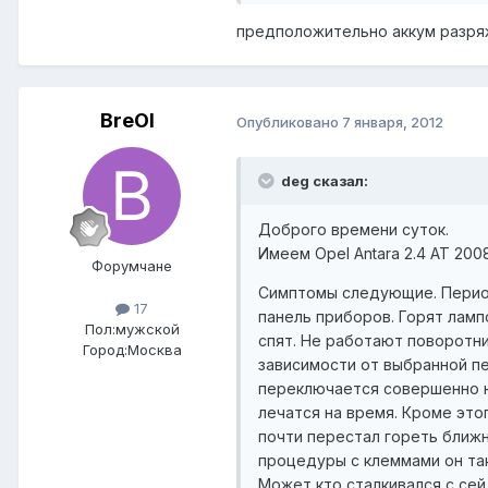
предположительно аккум разр
BreOl
Опубликовано
7 января, 2012
deg сказал:
Доброго времени суток.
Имеем Opel Antara 2.4 АТ 200
Форумчане
Симптомы следующие. Период
17
панель приборов. Горят ламп
Пол:
мужской
спят. Не работают поворотни
Город:
Москва
зависимости от выбранной пе
переключается совершенно н
лечатся на время. Кроме эт
почти перестал гореть ближн
процедуры с клеммами он так
Может кто сталкивался с се