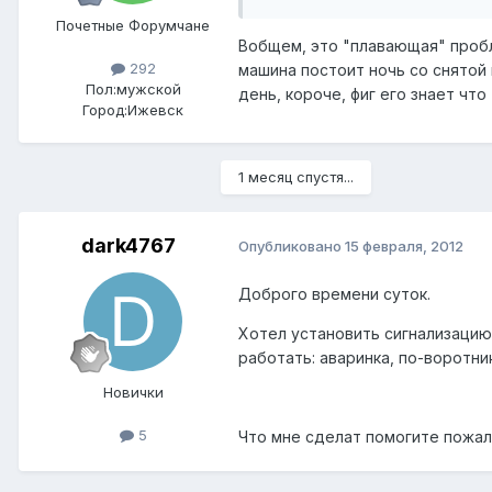
Почетные Форумчане
Вобщем, это "плавающая" пробле
292
машина постоит ночь со снятой
Пол:
мужской
день, короче, фиг его знает чт
Город:
Ижевск
1 месяц спустя...
dark4767
Опубликовано
15 февраля, 2012
Доброго времени суток.
Хотел установить сигнализацию
работать: аваринка, по-воротни
Новички
5
Что мне сделат помогите пожал