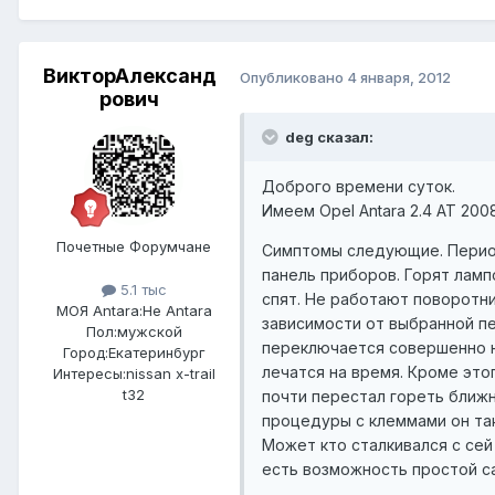
ВикторАлександ
Опубликовано
4 января, 2012
рович
deg сказал:
Доброго времени суток.
Имеем Opel Antara 2.4 АТ 200
Почетные Форумчане
Симптомы следующие. Период
панель приборов. Горят ламп
5.1 тыс
спят. Не работают поворотни
МОЯ Antara:
Не Antara
зависимости от выбранной пе
Пол:
мужской
переключается совершенно н
Город:
Екатеринбург
лечатся на время. Кроме эт
Интересы:
nissan x-trail
t32
почти перестал гореть ближн
процедуры с клеммами он так
Может кто сталкивался с се
есть возможность простой са