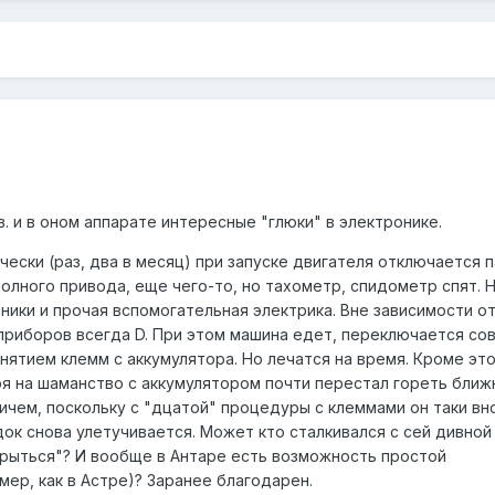
.в. и в оном аппарате интересные "глюки" в электронике.
ски (раз, два в месяц) при запуске двигателя отключается 
полного привода, еще чего-то, но тахометр, спидометр спят. 
ники и прочая вспомогательная электрика. Вне зависимости о
приборов всегда D. При этом машина едет, переключается с
ятием клемм с аккумулятора. Но лечатся на время. Кроме это
 на шаманство с аккумулятором почти перестал гореть ближн
ичем, поскольку с "дцатой" процедуры с клеммами он таки вн
док снова улетучивается. Может кто сталкивался с сей дивной
рыться"? И вообще в Антаре есть возможность простой
мер, как в Астре)? Заранее благодарен.