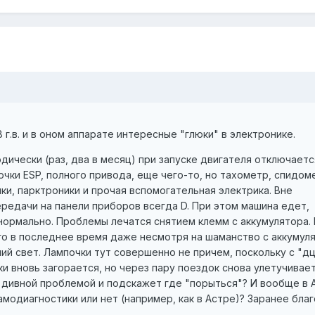
8 г.в. и в оном аппарате интересные "глюки" в электронике.
ически (раз, два в месяц) при запуске двигателя отключаетс
очки ESP, полного привода, еще чего-то, но тахометр, спидом
ки, парктроники и прочая вспомогательная электрика. Вне
редачи на панели приборов всегда D. При этом машина едет,
ормально. Проблемы лечатся снятием клемм с аккумулятора.
ого в последнее время даже несмотря на шаманство с аккумул
ий свет. Лампочки тут совершенно не причем, поскольку с "д
и вновь загорается, но через пару поездок снова улетучивает
й дивной проблемой и подскажет где "порыться"? И вообще в 
модиагностики или нет (например, как в Астре)? Заранее бла