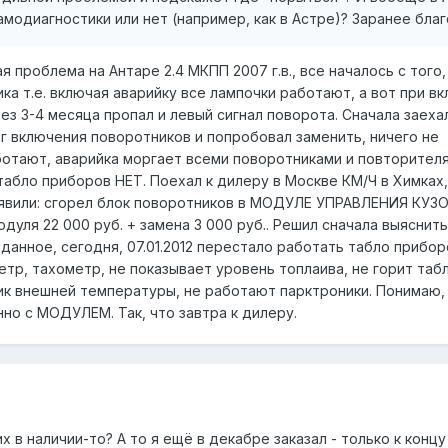
модиагностики или нет (например, как в Астре)? Заранее бла
 проблема на Антаре 2.4 МКПП 2007 г.в., все началось с того,
ка т.е. включая аварийку все лампочки работают, а вот при в
рез 3-4 месяца пропал и левый сигнал поворота. Сначала заеха
аг включения поворотников и попробовал заменить, ничего не
ботают, аварийка моргает всеми поворотниками и повторителя
табло приборов НЕТ. Поехал к дилеру в Москве КМ/Ч в Химках
ыявили: сгорел блок поворотников в МОДУЛЕ УПРАВЛЕНИЯ КУ
ля 22 000 руб. + замена 3 000 руб.. Решил сначала выяснить
анное, сегодня, 07.01.2012 перестало работать табло прибор
тр, тахометр, не показывает уровень топлаива, не горит таб
ик внешней температуры, не работают парктроники. Понимаю,
но с МОДУЛЕМ. Так, что завтра к дилеру.
их в наличии-то? А то я ещё в декабре заказал - только к концу