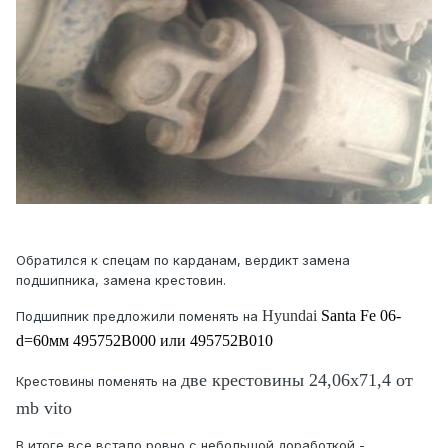
Обратился к спецам по карданам, вердикт замена
подшипника, замена крестовин.
Hyundai
Santa
Fe
06-
Подшипник предложили поменять на
d
=60мм 495752
B
000 или 495752
B
010
две крестовины 24,06х71,4 от
Крестовины поменять на
mb vito
В итоге все встало ровно с небольшой доработкой -