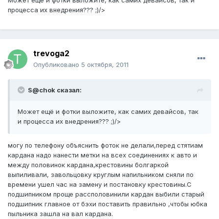
Может ещё и фотки выложите, как самих девайсов, так и
процесса их внедрения??? ;)/>
trevoga2
Опубликовано
5 октября, 2011
S@chok сказал:
Может ещё и фотки выложите, как самих девайсов, так
и процесса их внедрения??? ;)/>
могу по телефону объяснить фоток не делали,перед стятиам
кардана надо нанести метки на всех соединениях к авто и
между половинок кардана,крестовины болгаркой
выпиливали, завольцовку круглым напильником сняли по
времени ушел час на замену и постановку крестовины.С
подшипником проще рассполовинили кардан выбили старый
подшипник главное от бэхи поставить правильно ,чтобы юбка
пыльника зашла на вал кардана.