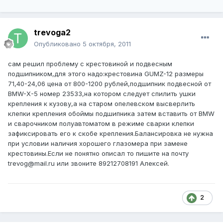
trevoga2
Опубликовано
5 октября, 2011
сам решил проблему с крестовиной и подвесным
подшипником,для этого надо:крестовина GUMZ-12 размеры
71,40-24,06 цена от 800-1200 рублей,подшипник подвесной от
BMW-X-5 номер 23533,на котором следует спилить ушки
крепления к кузову,а на старом опелевском высверлить
клепки крепления обоймы подшипника затем вставить от BMW
и сварочником полуавтоматом в режиме сварки клепки
зафиксировать его к скобе крепления.Балансировка не нужна
при условии наличия хорошего глазомера при замене
крестовины.Если не понятно описал то пишите на почту
trevog@mail.ru или звоните 89212708191 Алексей.
2