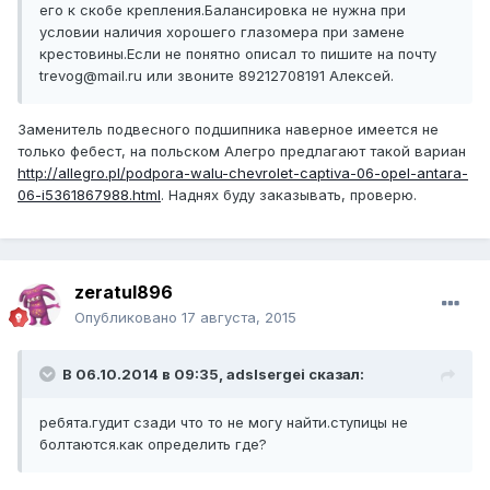
его к скобе крепления.Балансировка не нужна при
условии наличия хорошего глазомера при замене
крестовины.Если не понятно описал то пишите на почту
trevog@mail.ru или звоните 89212708191 Алексей.
Заменитель подвесного подшипника наверное имеется не
только фебест, на польском Алегро предлагают такой вариан
http://allegro.pl/podpora-walu-chevrolet-captiva-06-opel-antara-
06-i5361867988.html
. Наднях буду заказывать, проверю.
zeratul896
Опубликовано
17 августа, 2015
В 06.10.2014 в 09:35, adslsergei сказал:
ребята.гудит сзади что то не могу найти.ступицы не
болтаются.как определить где?