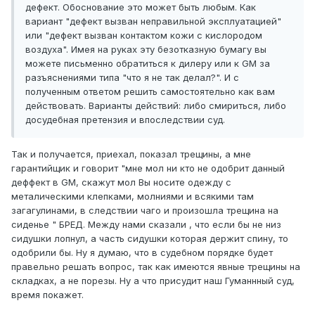
дефект. Обоснование это может быть любым. Как
вариант "дефект вызван неправильной эксплуатацией"
или "дефект вызван контактом кожи с кислородом
воздуха". Имея на руках эту безотказную бумагу вы
можете письменно обратиться к дилеру или к GM за
разъяснениями типа "что я не так делал?". И с
полученным ответом решить самостоятельно как вам
действовать. Варианты действий: либо смириться, либо
досудебная претензия и впоследствии суд.
Так и получается, приехал, показал трещины, а мне
гарантийщик и говорит "мне мол ни кто не одобрит данный
деффект в GM, скажут мол Вы носите одежду с
металическими клепками, молниями и всякими там
загагулинами, в следствии чаго и произошла трещина на
сиденье " БРЕД. Между нами сказали , что если бы не низ
сидушки лопнул, а часть сидушки которая держит спину, то
одобрили бы. Ну я думаю, что в судебном порядке будет
правельно решать вопрос, так как имеются явные трещины на
складках, а не порезы. Ну а что присудит наш Гуманнный суд,
время покажет.