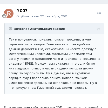
R 007
Опубликовано
22 сентября, 2011
Вячеслав Анатольевич сказал:
Так и получается, приехал, показал трещины, а мне
гарантийщик и говорит "мне мол ни кто не одобрит
данный деффект в GM, скажут мол Вы носите одежду с
металическими клепками, молниями и всякими там
загагулинами, в следствии чаго и произошла трещина на
сиденье " БРЕД. Между нами сказали , что если бы не
низ сидушки лопнул, а часть сидушки которая держит
спину, то одобрили бы. Ну я думаю, что в судебном
порядке будет правельно решать вопрос, так как
имеются явные трещины на складках, а не порезы. Ну а
что присудит наш Гуманнный суд, время покажет.
Если вы покупали а/м до января 2011 то чехол потрескашийся