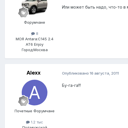
Или может быть надо, что-то в 
Форумчане
8
МОЯ Antara:
C145 2.4
AT6 Enjoy
Город:
Москва
Alexx
Опубликовано
16 августа, 2011
Бу-га-га!!!
Почетные Форумчане
1.2 тыс
Пол:
мужской