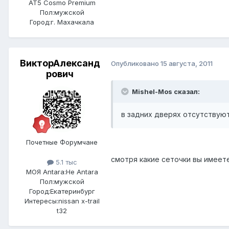
AT5 Cosmo Premium
Пол:
мужской
Город:
г. Махачкала
ВикторАлександ
Опубликовано
15 августа, 2011
рович
Mishel-Mos сказал:
в задних дверях отсутствую
Почетные Форумчане
смотря какие сеточки вы имеет
5.1 тыс
МОЯ Antara:
Не Antara
Пол:
мужской
Город:
Екатеринбург
Интересы:
nissan x-trail
t32