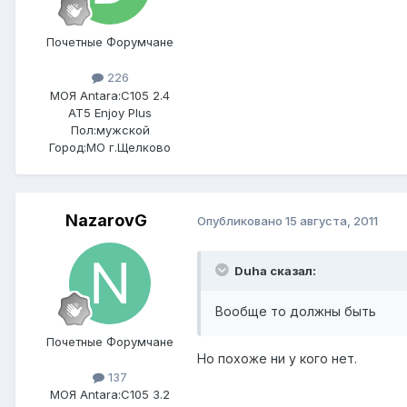
Почетные Форумчане
226
МОЯ Antara:
C105 2.4
AT5 Enjoy Plus
Пол:
мужской
Город:
МО г.Щелково
NazarovG
Опубликовано
15 августа, 2011
Duha сказал:
Вообще то должны быть
Почетные Форумчане
Но похоже ни у кого нет.
137
МОЯ Antara:
C105 3.2