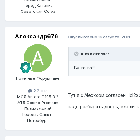
Город:
Казань,
Советский Союз
Александр676
Опубликовано
16 августа, 2011
Alexx сказал:
Бу-га-га!!!
Почетные Форумчане
2.2 тыс
Тут я с Alexxсом согласен. :lol2:/
МОЯ Antara:
C105 3.2
AT5 Cosmo Premium
надо разбирать дверь, ежели так
Пол:
мужской
Город:
г. Санкт-
Петербург