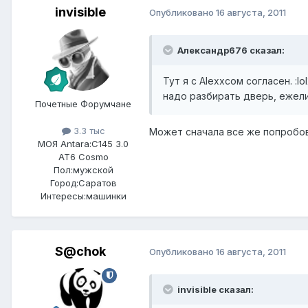
invisible
Опубликовано
16 августа, 2011
Александр676 сказал:
Тут я с Alexxсом согласен. :lol
надо разбирать дверь, ежели 
Почетные Форумчане
3.3 тыс
Может сначала все же попробова
МОЯ Antara:
C145 3.0
AT6 Cosmo
Пол:
мужской
Город:
Саратов
Интересы:
машинки
S@chok
Опубликовано
16 августа, 2011
invisible сказал: