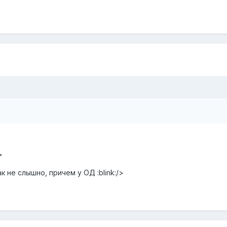
>
 не слышно, причем у ОД :blink:/>