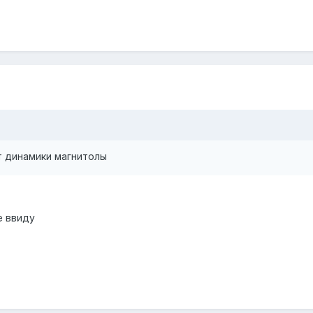
т динамики магнитолы
е ввиду