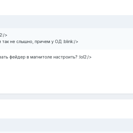
2:/>
так не слышно, причем у ОД :blink:/>
ть фейдер в магнитоле настроить? :lol2:/>