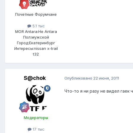
Почетные Форумчане
5.1 тыс
МОЯ Antara:
Не Antara
Пол:
мужской
Город:
Екатеринбург
Интересы:
nissan x-trail
t32
S@chok
Опубликовано
22 июня, 2011
Что-то я ни разу не видел гаек 
Модераторы
17 тыс