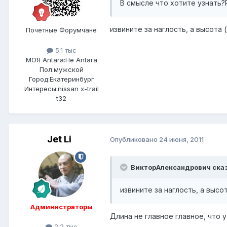
В смысле что хотите узнать?Р
извините за наглость, а высота 
Почетные Форумчане
5.1 тыс
МОЯ Antara:
Не Antara
Пол:
мужской
Город:
Екатеринбург
Интересы:
nissan x-trail
t32
Jet Li
Опубликовано
24 июня, 2011
ВикторАлександрович сказ
извините за наглость, а высо
Администраторы
Длина не главное главное, что у 
2.2 тыс