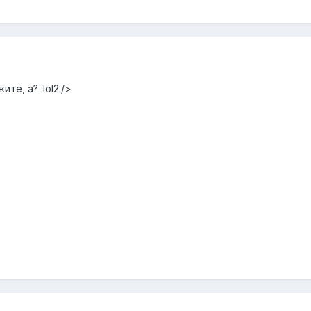
ите, а? :lol2:/>