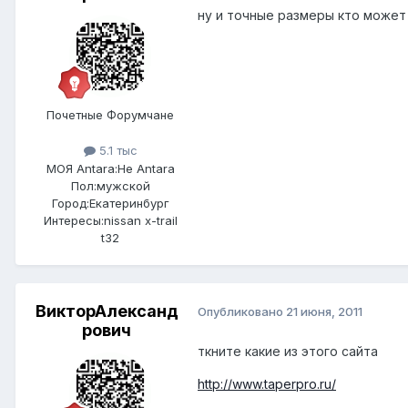
ну и точные размеры кто может
Почетные Форумчане
5.1 тыс
МОЯ Antara:
Не Antara
Пол:
мужской
Город:
Екатеринбург
Интересы:
nissan x-trail
t32
ВикторАлександ
Опубликовано
21 июня, 2011
рович
ткните какие из этого сайта
http://www.taperpro.ru/