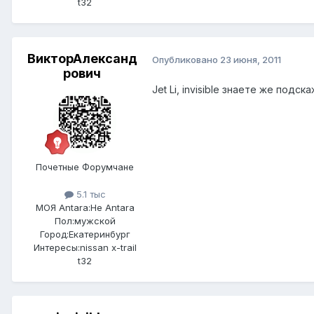
t32
ВикторАлександ
Опубликовано
23 июня, 2011
рович
Jet Li, invisible знаете же подскаж
Почетные Форумчане
5.1 тыс
МОЯ Antara:
Не Antara
Пол:
мужской
Город:
Екатеринбург
Интересы:
nissan x-trail
t32