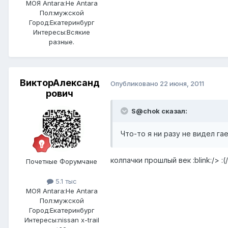
МОЯ Antara:
Не Antara
Пол:
мужской
Город:
Екатеринбург
Интересы:
Всякие
разные.
ВикторАлександ
Опубликовано
22 июня, 2011
рович
S@chok сказал:
Что-то я ни разу не видел га
колпачки прошлый век :blink:/> 
Почетные Форумчане
5.1 тыс
МОЯ Antara:
Не Antara
Пол:
мужской
Город:
Екатеринбург
Интересы:
nissan x-trail