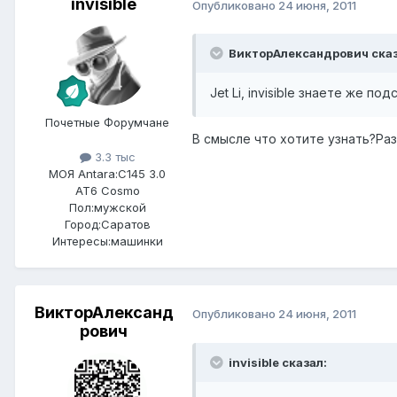
invisible
Опубликовано
24 июня, 2011
ВикторАлександрович сказ
Jet Li, invisible знаете же подс
Почетные Форумчане
В смысле что хотите узнать?Раз
3.3 тыс
МОЯ Antara:
C145 3.0
AT6 Cosmo
Пол:
мужской
Город:
Саратов
Интересы:
машинки
ВикторАлександ
Опубликовано
24 июня, 2011
рович
invisible сказал: