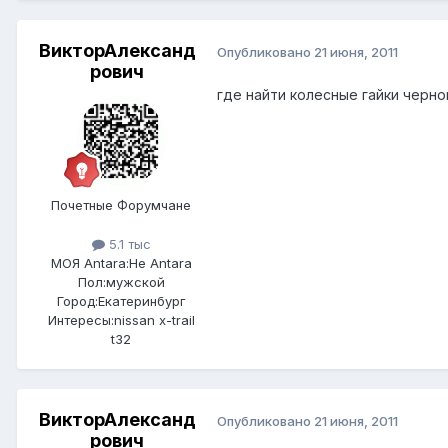
ВикторАлександ
Опубликовано
21 июня, 2011
рович
где найти колесные гайки черно
Почетные Форумчане
5.1 тыс
МОЯ Antara:
Не Antara
Пол:
мужской
Город:
Екатеринбург
Интересы:
nissan x-trail
t32
ВикторАлександ
Опубликовано
21 июня, 2011
рович