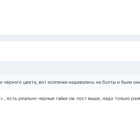
ек чёрного цвета, вот колпачки надевались на болты и были он
:(/> , есть реально черные гайки см. пост выше, надо только ра