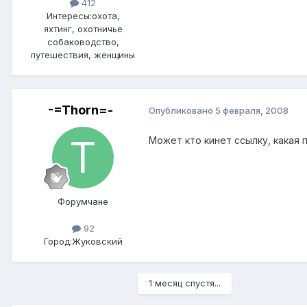
412
Интересы:
охота,
яхтинг, охотничье
собаководство,
путешествия, женщины
-=Thorn=-
Опубликовано
5 февраля, 2008
Может кто кинет ссылку, какая 
Форумчане
92
Город:
Жуковский
1 месяц спустя...