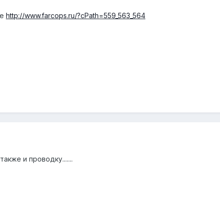
не
http://www.farcops.ru/?cPath=559_563_564
акже и проводку.......