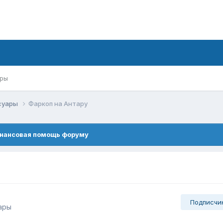
ры
ссуары
Фаркоп на Антару
нансовая помощь форуму
Подписчи
ары