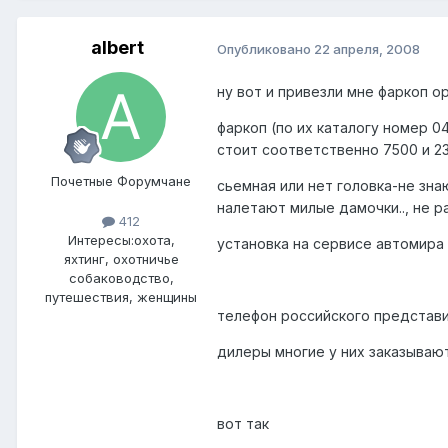
albert
Опубликовано
22 апреля, 2008
ну вот и привезли мне фаркоп 
фаркоп (по их каталогу номер 0
стоит соответственно 7500 и 23
Почетные Форумчане
сьемная или нет головка-не знаю
налетают милые дамочки.., не раз
412
Интересы:
охота,
установка на сервисе автомира
яхтинг, охотничье
собаководство,
путешествия, женщины
телефон российского представи
дилеры многие у них заказывают
вот так