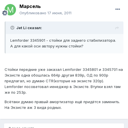
Марсель
Опубликовано
17 июня, 2011
Jet Li сказал:
Lemforder 3345901 - стойки для заднего стабилизатора.
А для какой оси автору нужны стойки?
Стойки передние уже заказал Lemforder 3345801 и 3345701 на
Экзисте одна обошлась 664р другая 839р, ОД по 900р
предлагал, но думаю CTR(которые на экзисте 320р).
Lemforder посоветовал иенеджер в Экзисте. Втулки взял там
же по 253р.
Всётаки думаю правый амортизатор ещё придётся заменить.
На Экзисте аж 3 вида родных.