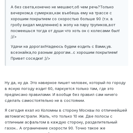
А без света,конечно не мешают,об чем речь?Только
вечерком,в сумерках,как въебешь ему на трассе с
хорошим покрытием со скоростью больше 90 (т.к. в
гробу видал медленнее) в жопу на пару трупиков,вот
посмеешься тогда от души что хоть он с колесами был!
;)/>
Удачи на дорогах!Надеюсь будем ездить с Вами,ув.
всезнайка,по разным дорогам...с хорошим покрытием!
Привет соседке! ;)/>
Ну да, ну да. Это наверное пишет человек, который по городу
в ясную погоду ездит 60, паркуется только там, где это
предписано правилами. И вообще без правил сам ничего
сделать самостоятельно не в состоянии.
Я сегодня ехал из Коломны в сторону Москвы по отличнейшей
автомагистрали. Жаль, что только 10 км. Две полосы с
отличным асфальтом в каждую сторону, разделительный
газон... А ограничение скорости 90. Точно такое же