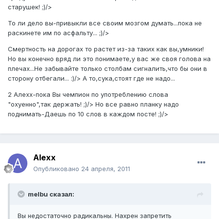
старушек! ;)/>
То ли дело вы-привыкли все своим мозгом думать...пока не
раскинете им по асфальту... ;)/>
Смертность на дорогах то растет из-за таких как вы,умники!
Но вы конечно вряд ли это понимаете,у вас же своя голова на
плечах...Не забывайте только столбам сигналить,что бы они в
сторону отбегали... :)/> А то,сука,стоят где не надо...
2 Алехх-пока Вы чемпион по употреблению слова
"охуенно",так держать! ;)/> Но все равно планку надо
поднимать-Даешь по 10 слов в каждом посте! ;)/>
Alexx
Опубликовано
24 апреля, 2011
melbu сказал:
Вы недостаточно радикальны. Нахрен запретить