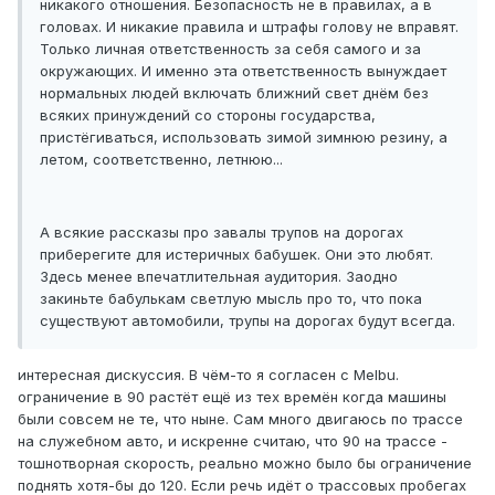
никакого отношения. Безопасность не в правилах, а в
головах. И никакие правила и штрафы голову не вправят.
Только личная ответственность за себя самого и за
окружающих. И именно эта ответственность вынуждает
нормальных людей включать ближний свет днём без
всяких принуждений со стороны государства,
пристёгиваться, использовать зимой зимнюю резину, а
летом, соответственно, летнюю...
А всякие рассказы про завалы трупов на дорогах
приберегите для истеричных бабушек. Они это любят.
Здесь менее впечатлительная аудитория. Заодно
закиньте бабулькам светлую мысль про то, что пока
существуют автомобили, трупы на дорогах будут всегда.
интересная дискуссия. В чём-то я согласен с Melbu.
ограничение в 90 растёт ещё из тех времён когда машины
были совсем не те, что ныне. Сам много двигаюсь по трассе
на служебном авто, и искренне считаю, что 90 на трассе -
тошнотворная скорость, реально можно было бы ограничение
поднять хотя-бы до 120. Если речь идёт о трассовых пробегах