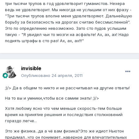
три тысячи трупов в год удовлетворит гуманистов. Нехера
ведь не удовлетворит. Мы никогда не услышим от них фразу -
"Три тысячи трупов вполне меня удовлетворяют. Дальнейшую
борьбу за безопасность на дорогах считаю бессмысленной".
Это по определению невозможно. Зато сто пудов услышим
такую - "Я увидел чьи то мозги на асфальте! Ах, ах, ах! Надо
поднять штрафы в сто раз! Ах, ах, ах!!!"
invisible
Опубликовано
24 апреля, 2011
;)/> Да в общем то никто и не рассчитывал на другие ответы!
На то вы и умники,чтобы все самим знать! ;)/>
Хотя любому ясно что чем меньше скорость-тем больше
время на принятие решения и последствия столкновений
гораздо легче...
Это же физика...да а чё вам физика?Это же идиот Ньютон
придумал...что он понимает...наверное для впечатлительных