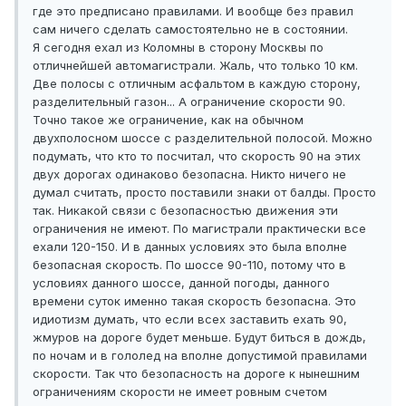
где это предписано правилами. И вообще без правил
сам ничего сделать самостоятельно не в состоянии.
Я сегодня ехал из Коломны в сторону Москвы по
отличнейшей автомагистрали. Жаль, что только 10 км.
Две полосы с отличным асфальтом в каждую сторону,
разделительный газон... А ограничение скорости 90.
Точно такое же ограничение, как на обычном
двухполосном шоссе с разделительной полосой. Можно
подумать, что кто то посчитал, что скорость 90 на этих
двух дорогах одинаково безопасна. Никто ничего не
думал считать, просто поставили знаки от балды. Просто
так. Никакой связи с безопасностью движения эти
ограничения не имеют. По магистрали практически все
ехали 120-150. И в данных условиях это была вполне
безопасная скорость. По шоссе 90-110, потому что в
условиях данного шоссе, данной погоды, данного
времени суток именно такая скорость безопасна. Это
идиотизм думать, что если всех заставить ехать 90,
жмуров на дороге будет меньше. Будут биться в дождь,
по ночам и в гололед на вполне допустимой правилами
скорости. Так что безопасность на дороге к нынешним
ограничениям скорости не имеет ровным счетом