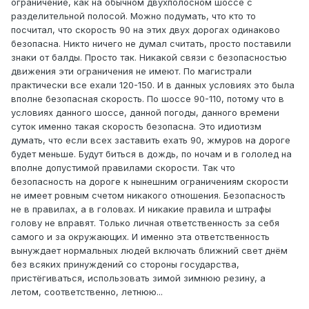
ограничение, как на обычном двухполосном шоссе с
разделительной полосой. Можно подумать, что кто то
посчитал, что скорость 90 на этих двух дорогах одинаково
безопасна. Никто ничего не думал считать, просто поставили
знаки от балды. Просто так. Никакой связи с безопасностью
движения эти ограничения не имеют. По магистрали
практически все ехали 120-150. И в данных условиях это была
вполне безопасная скорость. По шоссе 90-110, потому что в
условиях данного шоссе, данной погоды, данного времени
суток именно такая скорость безопасна. Это идиотизм
думать, что если всех заставить ехать 90, жмуров на дороге
будет меньше. Будут биться в дождь, по ночам и в гололед на
вполне допустимой правилами скорости. Так что
безопасность на дороге к нынешним ограничениям скорости
не имеет ровным счетом никакого отношения. Безопасность
не в правилах, а в головах. И никакие правила и штрафы
голову не вправят. Только личная ответственность за себя
самого и за окружающих. И именно эта ответственность
вынуждает нормальных людей включать ближний свет днём
без всяких принуждений со стороны государства,
пристёгиваться, использовать зимой зимнюю резину, а
летом, соответственно, летнюю...