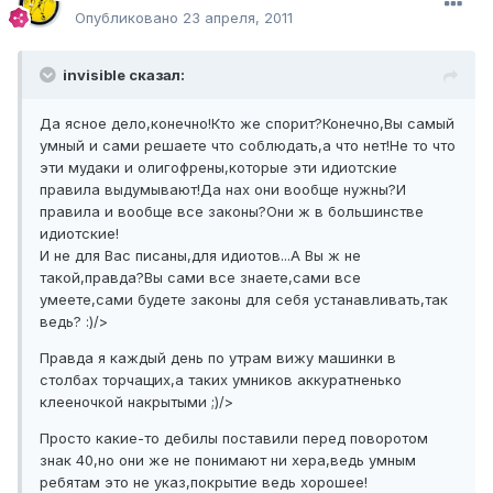
Опубликовано
23 апреля, 2011
invisible сказал:
Да ясное дело,конечно!Кто же спорит?Конечно,Вы самый
умный и сами решаете что соблюдать,а что нет!Не то что
эти мудаки и олигофрены,которые эти идиотские
правила выдумывают!Да нах они вообще нужны?И
правила и вообще все законы?Они ж в большинстве
идиотские!
И не для Вас писаны,для идиотов...А Вы ж не
такой,правда?Вы сами все знаете,сами все
умеете,сами будете законы для себя устанавливать,так
ведь? :)/>
Правда я каждый день по утрам вижу машинки в
столбах торчащих,а таких умников аккуратненько
клееночкой накрытыми ;)/>
Просто какие-то дебилы поставили перед поворотом
знак 40,но они же не понимают ни хера,ведь умным
ребятам это не указ,покрытие ведь хорошее!