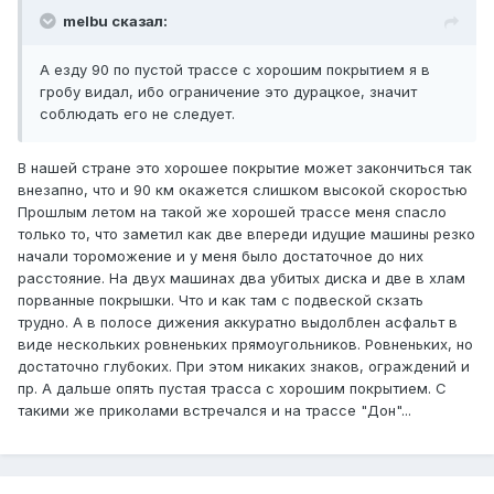
melbu сказал:
А езду 90 по пустой трассе с хорошим покрытием я в
гробу видал, ибо ограничение это дурацкое, значит
соблюдать его не следует.
В нашей стране это хорошее покрытие может закончиться так
внезапно, что и 90 км окажется слишком высокой скоростью
Прошлым летом на такой же хорошей трассе меня спасло
только то, что заметил как две впереди идущие машины резко
начали тороможение и у меня было достаточное до них
расстояние. На двух машинах два убитых диска и две в хлам
порванные покрышки. Что и как там с подвеской скзать
трудно. А в полосе дижения аккуратно выдолблен асфальт в
виде нескольких ровненьких прямоугольников. Ровненьких, но
достаточно глубоких. При этом никаких знаков, ограждений и
пр. А дальше опять пустая трасса с хорошим покрытием. С
такими же приколами встречался и на трассе "Дон"...