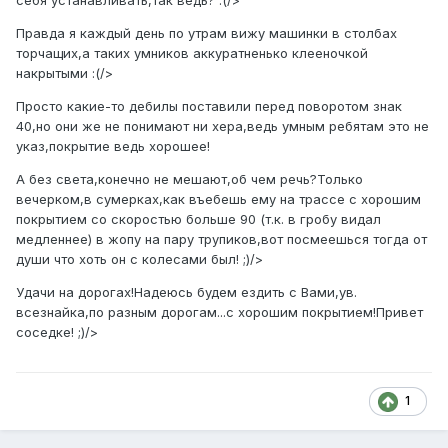
себя устанавливать,так ведь? :(/>
Правда я каждый день по утрам вижу машинки в столбах
торчащих,а таких умников аккуратненько клееночкой
накрытыми :(/>
Просто какие-то дебилы поставили перед поворотом знак
40,но они же не понимают ни хера,ведь умным ребятам это не
указ,покрытие ведь хорошее!
А без света,конечно не мешают,об чем речь?Только
вечерком,в сумерках,как въебешь ему на трассе с хорошим
покрытием со скоростью больше 90 (т.к. в гробу видал
медленнее) в жопу на пару трупиков,вот посмеешься тогда от
души что хоть он с колесами был! ;)/>
Удачи на дорогах!Надеюсь будем ездить с Вами,ув.
всезнайка,по разным дорогам...с хорошим покрытием!Привет
соседке! ;)/>
1