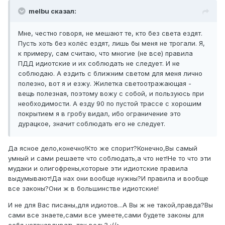
melbu сказал:
Мне, честно говоря, не мешают те, кто без света ездят.
Пусть хоть без колёс ездят, лишь бы меня не трогали. Я,
к примеру, сам считаю, что многие (не все) правила
ПДД идиотские и их соблюдать не следует. И не
соблюдаю. А ездить с ближним светом для меня лично
полезно, вот я и езжу. Жилетка светоотражающая -
вещь полезная, поэтому вожу с собой, и пользуюсь при
необходимости. А езду 90 по пустой трассе с хорошим
покрытием я в гробу видал, ибо ограничение это
дурацкое, значит соблюдать его не следует.
Да ясное дело,конечно!Кто же спорит?Конечно,Вы самый
умный и сами решаете что соблюдать,а что нет!Не то что эти
мудаки и олигофрены,которые эти идиотские правила
выдумывают!Да нах они вообще нужны?И правила и вообще
все законы?Они ж в большинстве идиотские!
И не для Вас писаны,для идиотов...А Вы ж не такой,правда?Вы
сами все знаете,сами все умеете,сами будете законы для