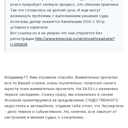
всего попробует затянуть процесс, это обычная практика.
Так что готовьтесь на долгий срок. И еще могут
возникнуть проблемы с выполнением решения суда,
если ваш дилер окажется банальным ООО с 10т.р.
уставного капитала.
Вот ссылка но я не уверен что она откроется без
регистрации
http://www.bmwclub.ru/vb/showthread.php?
t=390828
Владимир77, Вам огромное спасибо. Внимательно прочитал
все по Вашей ссылке..очень поучительно...попросил своего
юриста тоже внимательно прочитать. На 24.03.с.г.назначено
первое заседание...Скажу сразу, мы изначально в своем
Исковом ориентируемся на предьявление СУЩЕСТВЕННОГО
недостатка в автомобиле, отдавая себе отчет, что Экспертиза
- дело темное и субьективное...Но, конечно, все зависит от
настроения и мнения судьи, к сожалению...