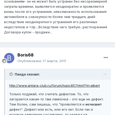
основаниям- он не может быть устранен без несоразмерной
затраты времени, выявляется неоднократно и проявляется
вновь после его устранения, невозможность использования
автомобиля в совокупности более чем тридцать дней
вследствие неоднократного устранения его различных
недостатков и т.пр....Вследствие чего требую...растооржения
Договора купли - продажи...
Boris68
Опубликовано
17 марта, 2011
Панда сказал:
http://www.antara-club.ru/forum/topic857.html?hl=albert
Только подумай, что считать дефектом. То, что
загорается какая-то там лампочка - это еще не дефект.
Тем более, сам пишешь, что "проявляется и
исчезает
дефект". Дефект или есть, или его нет. Если так и
исковое заявление составлено, то надежд на