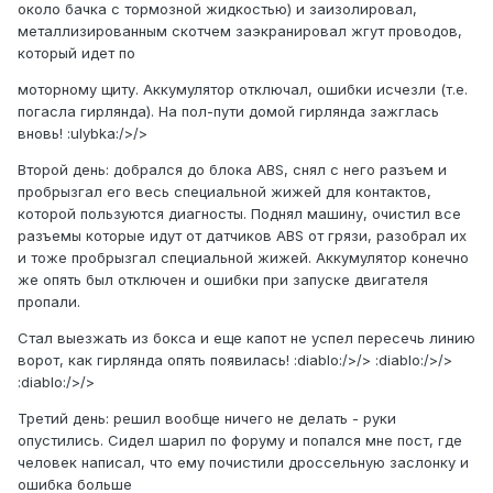
около бачка с тормозной жидкостью) и заизолировал,
металлизированным скотчем заэкранировал жгут проводов,
который идет по
моторному щиту. Аккумулятор отключал, ошибки исчезли (т.е.
погасла гирлянда). На пол-пути домой гирлянда зажглась
вновь! :ulybka:/>/>
Второй день: добрался до блока ABS, снял с него разъем и
пробрызгал его весь специальной жижей для контактов,
которой пользуются диагносты. Поднял машину, очистил все
разъемы которые идут от датчиков ABS от грязи, разобрал их
и тоже пробрызгал специальной жижей. Аккумулятор конечно
же опять был отключен и ошибки при запуске двигателя
пропали.
Стал выезжать из бокса и еще капот не успел пересечь линию
ворот, как гирлянда опять появилась! :diablo:/>/> :diablo:/>/>
:diablo:/>/>
Третий день: решил вообще ничего не делать - руки
опустились. Сидел шарил по форуму и попался мне пост, где
человек написал, что ему почистили дроссельную заслонку и
ошибка больше