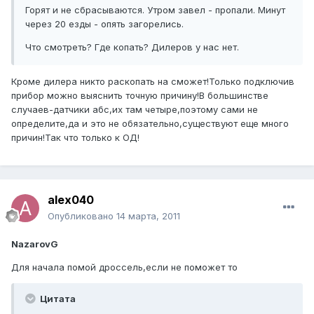
Горят и не сбрасываются. Утром завел - пропали. Минут
через 20 езды - опять загорелись.
Что смотреть? Где копать? Дилеров у нас нет.
Кроме дилера никто раскопать на сможет!Только подключив
прибор можно выяснить точную причину!В большинстве
случаев-датчики абс,их там четыре,поэтому сами не
определите,да и это не обязательно,существуют еще много
причин!Так что только к ОД!
alex040
Опубликовано
14 марта, 2011
NazarovG
Для начала помой дроссель,если не поможет то
Цитата