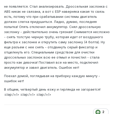
не появляется. Стал анализировать. Дроссельная заслонка с
ABS никак не связана, а вот с ESP наверняка какая то связь
есть, потому что при срабатывании системы двигатель
должен слегка придушиться. Ладно, думаю, последняя
попытка! Опять отключил аккумулятор. Снял дроссельную
заслонку - действительно очень грязная! Снимается несложно
- снять толстую черную трубу, которая идет от воздушного
фильтра к заслонке и открутить саму заслонку (4 болта). Ну
еще разъем с нее снять - отодвинуть серый фиксатор и
отщелкнуть его. Специальным средством для очистки
дроссельных заслонок всю ее отмыл и почистил - стала
просто как девочка! Поставил все на место, подключил
аккумулятор и завел двигатель. Ошибок нет!
Поехал домой, поглядывая на приборку каждую минуту -
ошибок нет!
В общем, четвертый день езжу и гирлянда не загорается!
:clap:/>/> :clap:/>/> :clap:/>/>
2