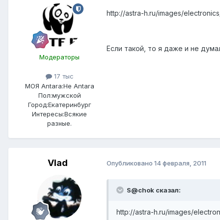
http://astra-h.ru/images/electronic
Если такой, то я даже и не думал,
Модераторы
17 тыс
МОЯ Antara:
Не Antara
Пол:
мужской
Город:
Екатеринбург
Интересы:
Всякие
разные.
Vlad
Опубликовано
14 февраля, 2011
S@chok сказал:
http://astra-h.ru/images/electro