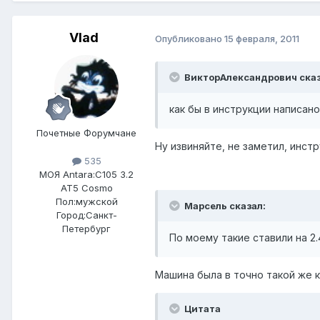
Vlad
Опубликовано
15 февраля, 2011
ВикторАлександрович сказ
как бы в инструкции написано
Почетные Форумчане
Ну извиняйте, не заметил, инстр
535
МОЯ Antara:
C105 3.2
AT5 Cosmo
Пол:
мужской
Марсель сказал:
Город:
Санкт-
Петербург
По моему такие ставили на 2.
Машина была в точно такой же ка
Цитата