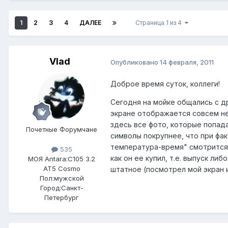
1
2
3
4
ДАЛЕЕ
Страница 1 из 4
Vlad
Опубликовано
14 февраля, 2011
Доброе время суток, коллеги!
Сегодня на мойке общались с д
экране отображается совсем не 
здесь все фото, которые попадал
Почетные Форумчане
символы покрупнее, что при фа
температура-время" смотрится 
535
как он ее купил, т.е. выпуск либ
МОЯ Antara:
C105 3.2
AT5 Cosmo
штатное (посмотрел мой экран и
Пол:
мужской
Город:
Санкт-
Петербург