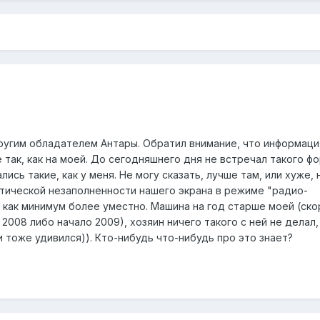
ругим обладателем Антары. Обратил внимание, что информаци
так, как на моей. До сегодняшнего дня не встречал такого ф
ись такие, как у меня. Не могу сказать, лучше там, или хуже, 
ктической незаполненности нашего экрана в режиме "радио-
как минимум более уместно. Машина на год старше моей (скор
о 2008 либо начало 2009), хозяин ничего такого с ней не делал,
 тоже удивился)). Кто-нибудь что-нибудь про это знает?