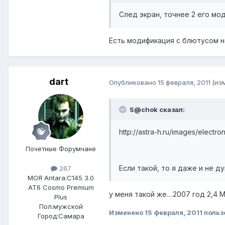
След экран, точнее 2 его мод
Есть модификация с блютусом н
dart
Опубликовано
15 февраля, 2011
(из
S@chok сказал:
http://astra-h.ru/images/electro
Почетные Форумчане
Если такой, то я даже и не дум
267
МОЯ Antara:
C145 3.0
AT6 Cosmo Premium
у меня такой же....2007 год 2,4 
Plus
Пол:
мужской
Изменено
15 февраля, 2011
польз
Город:
Самара