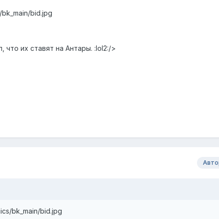
s/bk_main/bid.jpg
 что их ставят на Антары. :lol2:/>
Авто
nics/bk_main/bid.jpg