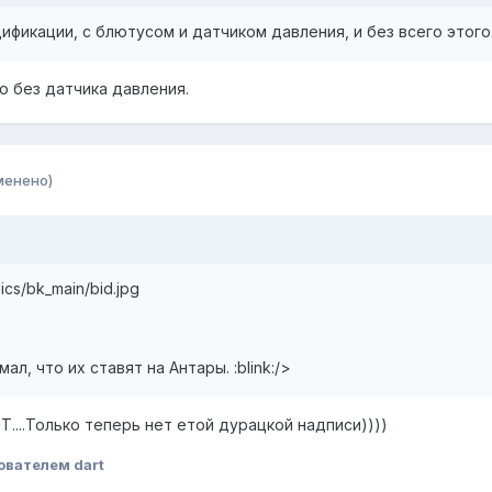
ификации, с блютусом и датчиком давления, и без всего этого
о без датчика давления.
менено)
nics/bk_main/bid.jpg
ал, что их ставят на Антары. :blink:/>
МТ....Только теперь нет етой дурацкой надписи))))
ователем dart