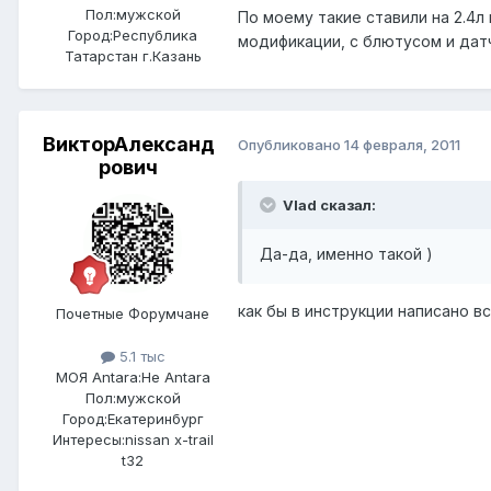
Пол:
мужской
По моему такие ставили на 2.4л
Город:
Республика
модификации, с блютусом и датч
Татарстан г.Казань
ВикторАлександ
Опубликовано
14 февраля, 2011
рович
Vlad сказал:
Да-да, именно такой )
как бы в инструкции написано в
Почетные Форумчане
5.1 тыс
МОЯ Antara:
Не Antara
Пол:
мужской
Город:
Екатеринбург
Интересы:
nissan x-trail
t32