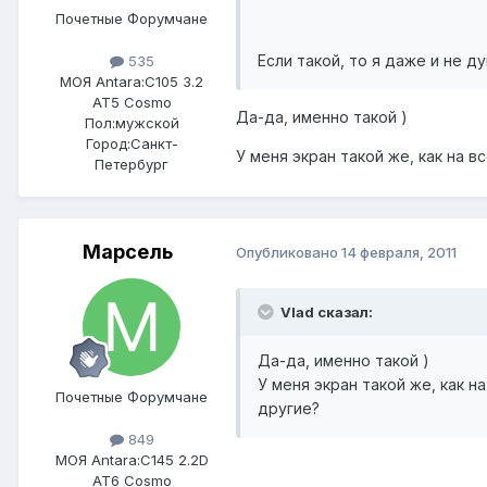
Почетные Форумчане
Если такой, то я даже и не дум
535
МОЯ Antara:
C105 3.2
AT5 Cosmo
Да-да, именно такой )
Пол:
мужской
Город:
Санкт-
У меня экран такой же, как на в
Петербург
Марсель
Опубликовано
14 февраля, 2011
Vlad сказал:
Да-да, именно такой )
У меня экран такой же, как н
Почетные Форумчане
другие?
849
МОЯ Antara:
C145 2.2D
AT6 Cosmo