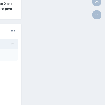
ее 2 его
игацией.