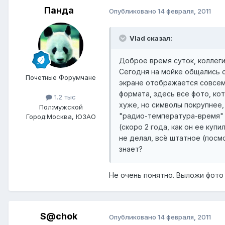
Панда
Опубликовано
14 февраля, 2011
Vlad сказал:
Доброе время суток, коллеги
Сегодня на мойке общались 
Почетные Форумчане
экране отображается совсем 
формата, здесь все фото, кот
1.2 тыс
хуже, но символы покрупнее,
Пол:
мужской
"радио-температура-время" 
Город:
Москва, ЮЗАО
(скоро 2 года, как он ее купи
не делал, всё штатное (посм
знает?
Не очень понятно. Выложи фото 
S@chok
Опубликовано
14 февраля, 2011