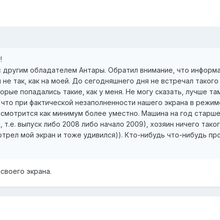
!
с другим обладателем Антары. Обратил внимание, что информа
не так, как на моей. До сегодняшнего дня не встречал такого
орые попадались такие, как у меня. Не могу сказать, лучше там
 что при фактической незаполненности нашего экрана в режим
смотрится как минимум более уместно. Машина на год старш
л, т.е. выпуск либо 2008 либо начало 2009), хозяин ничего таког
отрел мой экран и тоже удивился)). Кто-нибудь что-нибудь пр
своего экрана.