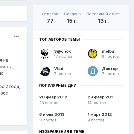
Ответов
Создана
Последний ответ
77
15 г.
13 г.
ТОП АВТОРОВ ТЕМЫ
S@chok
melbu
17 постов
9 постов
я на
ормата,
Vlad
Доктор
но
7 постов
7 постов
ПОПУЛЯРНЫЕ ДНИ
о 2 года,
 всё
20 февр 2012
28 февр 2011
23 постов
14 постов
6 июнь 2013
1 март 2012
11 постов
9 постов
ИЗОБРАЖЕНИЯ В ТЕМЕ