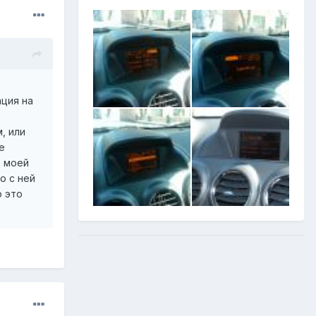
ция на
, или
е
е моей
о с ней
о это