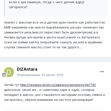
если я зря паникую, тогда с чего датчик вдруг
загорелся?
Значит с маслом все ок.а датчик.хрен понять как работает.На
БМВ например как масло вырабатывать ресурс начинает,так
замыкается цепь(масло перестает быть диэлектрком),а в
Антаре вроде алгоритм в мозги вшит,какой хз.Загоралась
тоже не пойми как.Ну попробуйте скинуть ее,или в крайнем
случае смените масло,стоит то не так дорого....
DiZAntara
Опубликовано
23 июля, 2012
Читай тут
http://reviews.drom.ru/daewoo/winstorm/44779/
двигатель такой же , и симптомы один в один, солярка
попадает в масло.,оно становится негодным поэтому лампа и
загорелась, обрати внимание на частоту регенераций