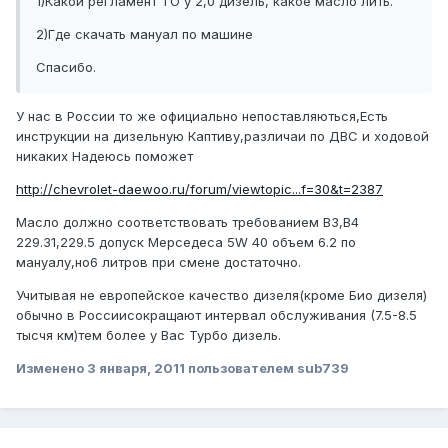
1)Какой регламент ТО у 2,0 дизель, какое масло лить.
2)Где скачать мануал по машине
Спасибо.
У нас в России то же официально непоставляються,Есть
инструкции на дизельную Каптиву,различаи по ДВС и ходовой
никаких Надеюсь поможет
http://chevrolet-daewoo.ru/forum/viewtopic...f=30&t=2387
Масло должно соответствовать требованием В3,В4
229.31,229.5 допуск Мерседеса 5W 40 объем 6.2 по
мануалу,но6 литров при смене достаточно.
Учитывая не европейское качество дизеля(кроме Био дизеля)
обычно в Россиисокращают интервал обслуживания (7.5-8.5
тысчя км)тем более у Вас Турбо дизель.
Изменено
3 января, 2011
пользователем sub739