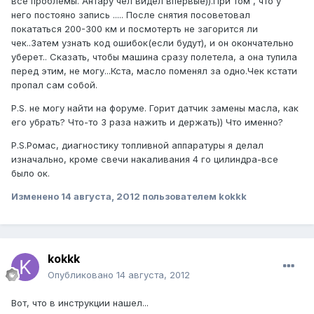
все проблемы. Антару чел видел впервые)).При том , что у
него постояно запись ..... После снятия посоветовал
покататься 200-300 км и посмотерть не загорится ли
чек..Затем узнать код ошибок(если будут), и он окончательно
уберет.. Сказать, чтобы машина сразу полетела, а она тупила
перед этим, не могу...Кста, масло поменял за одно.Чек кстати
пропал сам собой.
P.S. не могу найти на форуме. Горит датчик замены масла, как
его убрать? Что-то 3 раза нажить и держать)) Что именно?
P.S.Ромас, диагностику топливной аппаратуры я делал
изначально, кроме свечи накаливания 4 го цилиндра-все
было ок.
Изменено
14 августа, 2012
пользователем kokkk
kokkk
Опубликовано
14 августа, 2012
Вот, что в инструкции нашел...