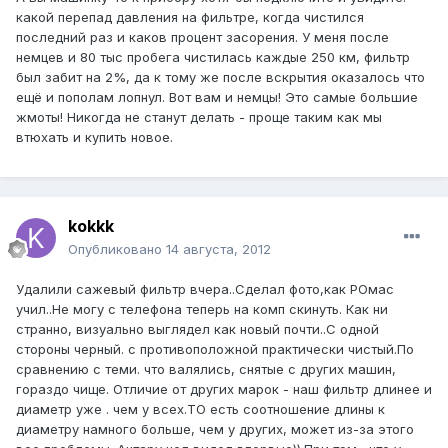
какой перепад давления на фильтре, когда чистился
последний раз и каков процент засорения. У меня после
немцев и 80 тыс пробега чистилась каждые 250 км, фильтр
был забит на 2%, да к тому же после вскрытия оказалось что
ещё и пополам лопнул. Вот вам и немцы! Это самые большие
жмоты! Никогда не станут делать - проще таким как мы
втюхать и купить новое.
kokkk
Опубликовано
14 августа, 2012
Удалили сажевый фильтр вчера..Сделал фото,как РОмас
учил..Не могу с телефона теперь на комп скинуть. Как ни
странно, визуально выглядел как новый почти..С одной
стороны черный. с противоположной практически чистый.По
сравнению с теми. что валялись, снятые с других машин,
гораздо чище. Отличие от других марок - наш фильтр длинее и
диаметр уже . чем у всех.ТО есть соотношение длины к
диаметру намного больше, чем у других, может из-за этого