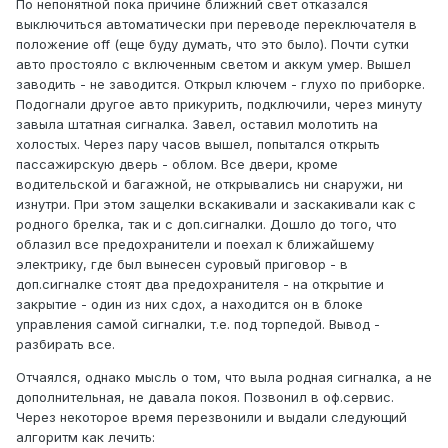
По непонятной пока причине ближний свет отказался
выключиться автоматически при переводе переключателя в
положение off (еще буду думать, что это было). Почти сутки
авто простояло с включенным светом и аккум умер. Вышел
заводить - не заводится. Открыл ключем - глухо по приборке.
Подогнали другое авто прикурить, подключили, через минуту
завыла штатная сигналка. Завел, оставил молотить на
холостых. Через пару часов вышел, попытался открыть
пассажирскую дверь - облом. Все двери, кроме
водительской и багажной, не открывались ни снаружи, ни
изнутри. При этом защелки вскакивали и заскакивали как с
родного брелка, так и с доп.сигналки. Дошло до того, что
облазил все предохранители и поехал к ближайшему
электрику, где был вынесен суровый приговор - в
доп.сигналке стоят два предохранителя - на открытие и
закрытие - один из них сдох, а находится он в блоке
управления самой сигналки, т.е. под торпедой. Вывод -
разбирать все.
Отчаялся, однако мысль о том, что выла родная сигналка, а не
дополнительная, не давала покоя. Позвонил в оф.сервис.
Через некоторое время перезвонили и выдали следующий
алгоритм как лечить: