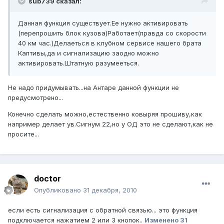
sub739 сказал:
Данная функция существует.Ее нужно активировать
(перепрошить блок кузова)Работает(правда со скорости
40 км час.)Делаеться в клубном сервисе нашего брата
Каптивы,да и сигнализацию заодно можно
активировать.Штатную разумееться.
Не надо придумывать...на Антаре данной функции не
предусмотрено...
Конечно сделать можно,естественно ковыряя прошиву,как
например делает ув.Сигнум 22,но у ОД это не сделают,как не
просите...
doctor
Опубликовано
31 декабря, 2010
если есть сигнализация с обратной связью... это функция
подключается нажатием 2 или 3 кнопок..
Изменено
31