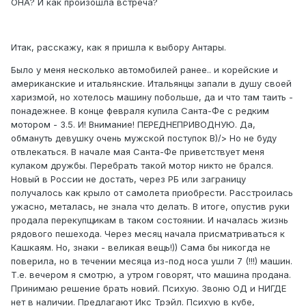
ОНА? И как произошла встреча?
Итак, расскажу, как я пришла к выбору Антары.
Было у меня несколько автомобилей ранее.. и корейские и
американские и итальянские. Итальянцы запали в душу своей
харизмой, но хотелось машину побольше, да и что там таить -
понадежнее. В конце февраля купила Санта-Фе с редким
мотором - 3.5. И! Внимание! ПЕРЕДНЕПРИВОДНУЮ. Да,
обмануть девушку очень мужской поступок B)/> Но не буду
отвлекаться. В начале мая Санта-Фе приветствует меня
кулаком дружбы. Перебрать такой мотор никто не брался.
Новый в России не достать, через РБ или заграницу
получалось как крыло от самолета приобрести. Расстроилась
ужасно, металась, не знала что делать. В итоге, опустив руки
продала перекупщикам в таком состоянии. И началась жизнь
рядового пешехода. Через месяц начала присматриваться к
Кашкаям. Но, знаки - великая вещь!)) Сама бы никогда не
поверила, но в течении месяца из-под носа ушли 7 (!!!) машин.
Т.е. вечером я смотрю, а утром говорят, что машина продана.
Принимаю решение брать новий. Психую. Звоню ОД и НИГДЕ
нет в наличии. Предлагают Икс Трэйл. Психую в кубе,