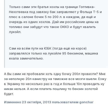
Только сами эти братья хохлы на границе Гоптивка-
Нехотеевка под завязку бак заправляют у Фольца Т-5 и
плюс в салоне бочек 5 по 200 л. в каждом, да ещё и
очередь из одних хохлов. Дай им российские цены на
топливо они забудут что такое ОККО и будут хвалить
лукойл.
Сам на всём пути на ЮБК (тогда ещё на корсе)
заправлялся только на лукойле 95 бензином, машина
ехала замечательно.
А Вы сами не пробовали хоть одну бочку 200л провезти? Мне
за неполную 20л канистру на таможне все мозги выели. Езжу
в Украину по несколько раз в год и больше 10л проводить ну
никак нельзя. А если платить пошлину то бензин золотой
будет.
Изменено
23 октября, 2013
пользователем gonchar