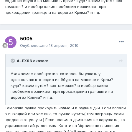
ездил из ёбурга на машине в Крым? куда? каким путём? как
таможня? и вообще какие проблемы возникают при
прохождении границы и на дорогах Крыма? и т.д.
5005
Опубликовано
18 апреля, 2010
ALEX96 сказал:
Уважаемое сообщество! хотелось бы узнать у
однополчан: кто ездил из ёбурга на машине в Крым?
куда? каким путём? как таможня? и вообще какие
проблемы возникают при прохождении границы и на
дорогах Крыма? и т.д.
Таможню лучше проходить ночью и в будние дни. Если попали
в выходной или час пик, то лучше купить( там погранцы сами
предлагают услуги ) Если правила движения не нарушать , то
украинские гайцы лояльны. Кстати на Украине нет лишения
прав за пересечение сплошной :)/> Бензин всегда есть в