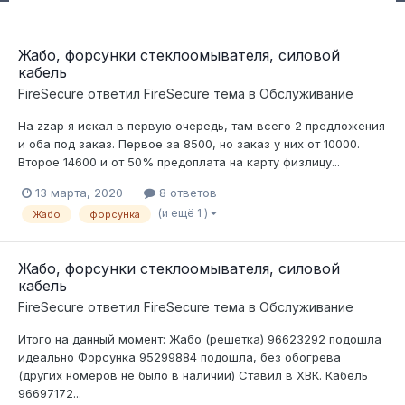
Жабо, форсунки стеклоомывателя, силовой
кабель
FireSecure
ответил
FireSecure
тема в
Обслуживание
На zzap я искал в первую очередь, там всего 2 предложения
и оба под заказ. Первое за 8500, но заказ у них от 10000.
Второе 14600 и от 50% предоплата на карту физлицу...
13 марта, 2020
8 ответов
(и ещё 1 )
Жабо
форсунка
Жабо, форсунки стеклоомывателя, силовой
кабель
FireSecure
ответил
FireSecure
тема в
Обслуживание
Итого на данный момент: Жабо (решетка) 96623292 подошла
идеально Форсунка 95299884 подошла, без обогрева
(других номеров не было в наличии) Ставил в ХВК. Кабель
96697172...