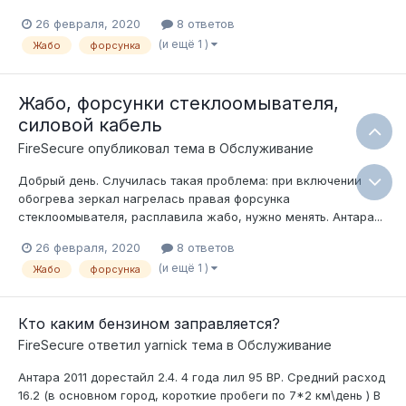
26 февраля, 2020
8 ответов
(и ещё 1 )
Жабо
форсунка
Жабо, форсунки стеклоомывателя,
силовой кабель
FireSecure
опубликовал тема в
Обслуживание
Добрый день. Случилась такая проблема: при включении
обогрева зеркал нагрелась правая форсунка
стеклоомывателя, расплавила жабо, нужно менять. Антара...
26 февраля, 2020
8 ответов
(и ещё 1 )
Жабо
форсунка
Кто каким бензином заправляется?
FireSecure
ответил
yarnick
тема в
Обслуживание
Антара 2011 дорестайл 2.4. 4 года лил 95 BP. Средний расход
16.2 (в основном город, короткие пробеги по 7*2 км\день ) В