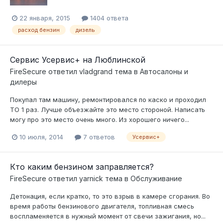
22 января, 2015
1404 ответа
расход бензин
дизель
Сервис Усервис+ на Люблинской
FireSecure
ответил
vladgrand
тема в
Автосалоны и
дилеры
Покупал там машину, ремонтировался по каско и проходил
ТО 1 раз. Лучше объезжайте это место стороной. Написать
могу про это место очень много. Из хорошего ничего...
10 июля, 2014
7 ответов
Усервис+
Кто каким бензином заправляется?
FireSecure
ответил
yarnick
тема в
Обслуживание
Детонация, если кратко, то это взрыв в камере сгорания. Во
время работы бензинового двигателя, топливная смесь
воспламеняется в нужный момент от свечи зажигания, но...