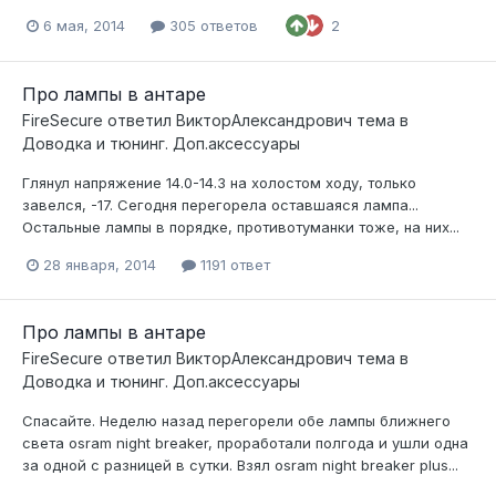
6 мая, 2014
305 ответов
2
Про лампы в антаре
FireSecure
ответил
ВикторАлександрович
тема в
Доводка и тюнинг. Доп.аксессуары
Глянул напряжение 14.0-14.3 на холостом ходу, только
завелся, -17. Сегодня перегорела оставшаяся лампа...
Остальные лампы в порядке, противотуманки тоже, на них...
28 января, 2014
1191 ответ
Про лампы в антаре
FireSecure
ответил
ВикторАлександрович
тема в
Доводка и тюнинг. Доп.аксессуары
Спасайте. Неделю назад перегорели обе лампы ближнего
света osram night breaker, проработали полгода и ушли одна
за одной с разницей в сутки. Взял osram night breaker plus...