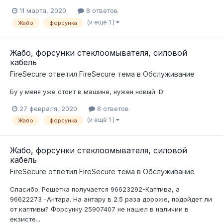
11 марта, 2020
8 ответов
(и ещё 1 )
Жабо
форсунка
Жабо, форсунки стеклоомывателя, силовой
кабель
FireSecure
ответил
FireSecure
тема в
Обслуживание
Бу у меня уже стоит в машине, нужен новый :D:
27 февраля, 2020
8 ответов
(и ещё 1 )
Жабо
форсунка
Жабо, форсунки стеклоомывателя, силовой
кабель
FireSecure
ответил
FireSecure
тема в
Обслуживание
Спасибо. Решетка получается 96623292-Каптива, а
96622273 -Антара. На антару в 2.5 раза дороже, подойдет ли
от каптивы? Форсунку 25907407 не нашел в наличии в
екзисте...