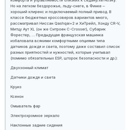
комфорта и управляемости близких к седану/хетчбэку.
Но на легком бездорожье, льду-снеге, в Финке –
хороший клиренс и подключаемый полный привод. В
классе бюджетных кроссоверов вариантов много,
рассматривал Ниссан Qashqai+2 и ХиТрейл, Хонду CR-V,
Митцу Аут XL (он же Ситроен C-Crosser), Субарик
Форестер, … Предыдущая французская машинка
избаловала всякими комфортными опциями типа
датчиков дождя и света, поэтому даже составил список
разных приятностей и нужностей, которые учитывал
(помимо обязательных ESP, шторок безопасности и др.):
Двухзонный климат
Датчики дождя и света
Круиз
Ксенон
Омыватель фар
Электрохромное зеркало
Наклонные задние сидения