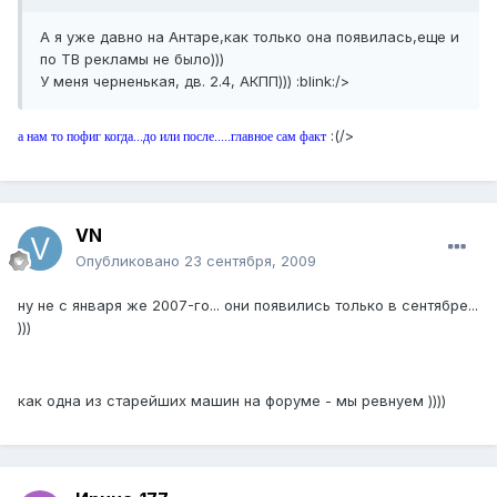
А я уже давно на Антаре,как только она появилась,еще и
по ТВ рекламы не было)))
У меня черненькая, дв. 2.4, АКПП))) :blink:/>
:(/>
а нам то пофиг когда...до или после.....главное сам факт
VN
Опубликовано
23 сентября, 2009
ну не с января же 2007-го... они появились только в сентябре...
)))
как одна из старейших машин на форуме - мы ревнуем ))))