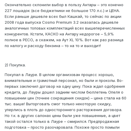
Окончательно склонили выбор в пользу Антары – это конечно
227 лошадок (все бюджетники не большое 170 л.с.) и ЦЕНА.
Если раньше дешевле всех был Кашкай, то сейчас по акции
2008 года выпуска Сosmo Premium 3.2 оказалась дешевле
аналогичных топовых комплектаций всех вышеперечисленных
конкурентов. Кстати, КАСКО на Антару недорогое – 5,9%
полное в РЕСО, а скажем, на Аут XL 10%. Вот как раз разница
по налогу и расходу бензина – то на то и выходит!
2) Покупка.
Покупал в Лауре. В целом организован процесс хорошо,
внимательные и грамотный персонал, но были и проколы. Во-
первых заключил договор на одну цену. Пока ждал одобрения
кредита, до Лауры дошел задним числом бюллетень Опеля о
повышении цен (точнее сокращения скидок) – цена стала на 60
тыс. выше! Выторговать смог только некоторую скидку,
уперлись в плоть до одностороннего расторжения договора.
Но т.к. в других салонах цены были уже повышенные, а цвет
такой остался только в Лауре – смирился. Предпродажная
подготовка – просто разочаровала. Похоже просто помыли