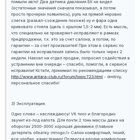
помыли авто! Два датчика давления БК не видел
(остаточные значения сначала показывал, а потом
просто прочерки появились), руль на прямой неровно
слегка (развал-схождение похоже) ну и фара одна
кривовато стояла (щель с крылом 1,5-2 мм). Есть мысль,
что специально не проверяют-исправляют в рамках
предпродажки, т.к. это за счет салона, а потом, по
гарантии – за счет произвоитея! При этом в сервис по
гарантии на исправления запись было только через 2
недели. Наехал на отдел продаж, попросил содействия в
устранении вне очереди – спасибо, помогли, в сервисе
исправили! Кстати, принимал по рекомендациям-списку
http://www.antara-club.ru/forum/topic723.html
- dmitriiy,
персональное спасибо!
3) Эксплуатация.
Одно слово – наслаждаюсь! V6 тихо и благородно
звучит из-под капота. Для почти 2 тонн массы даже на
оборотах 2500-3000 хорошая динамика (главное
дотерпеть обкатку :mnogo:/> Салон комфортный, тихий,
все удобно, качественно! Подвеска вполне комфортная,