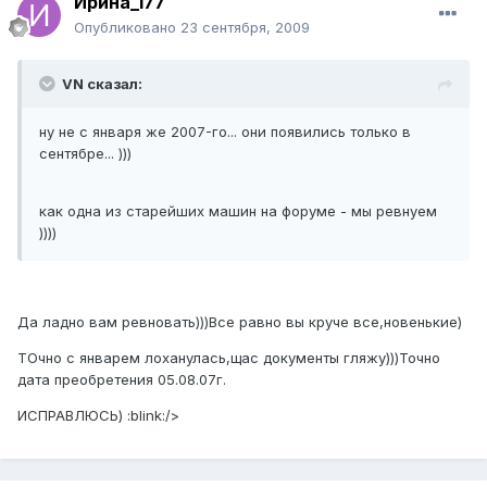
Ирина_177
Опубликовано
23 сентября, 2009
VN сказал:
ну не с января же 2007-го... они появились только в
сентябре... )))
как одна из старейших машин на форуме - мы ревнуем
))))
Да ладно вам ревновать)))Все равно вы круче все,новенькие)
ТОчно с январем лоханулась,щас документы гляжу)))Точно
дата преобретения 05.08.07г.
ИСПРАВЛЮСЬ) :blink:/>