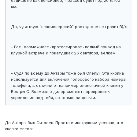
ездишь не как пенсионер, - расход будет под 20 л/100
км.
Да, чувствую "пенсионерский" расход мне не грозит B)/>
- Есть возможность протестировать полный привод на
клубной встрече и покатушках 26 сентября, велкам!
- Судя по всему до Антары тоже был Опель? Эта кнопка
используется для включения голосового набора номера
телефона, в отличии от например аналогичной кнопки у
Вектры С. Возможно дилер сможет перепрошить
управление под тебя, но только за деньги.
До Антары был Ситроен. Просто в инструкции указано, что
кнопки слева: