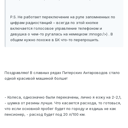
P.S. Не работает переключение на руле запомненных по
цифрам радиостанций – всегда по этой кнопке
включается голосовое управление телефоном и
девушка о чем-то ругалась на немецком :mnogo:/>) . В
общем нужно похоже в БК что-то перепрошить.
Поздравляю! В славных рядах Питерских Антароводов стало
одной красивой машиной болше!
- Колеса, однозначно были перекачены, лично я езжу на 2-2,1,
- шумка от резины лучше. Что касается расхода, то готовься,
что если основной пробег будет по городу и ездишь не как
пенсионер, - расход будет под 20 л/100 км.