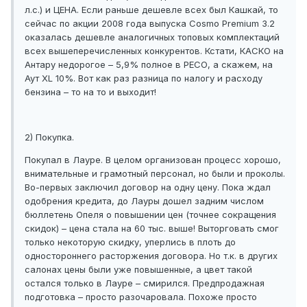
л.с.) и ЦЕНА. Если раньше дешевле всех был Кашкай, то
сейчас по акции 2008 года выпуска Сosmo Premium 3.2
оказалась дешевле аналогичных топовых комплектаций
всех вышеперечисленных конкурентов. Кстати, КАСКО на
Антару недорогое – 5,9% полное в РЕСО, а скажем, на
Аут XL 10%. Вот как раз разница по налогу и расходу
бензина – то на то и выходит!
2) Покупка.
Покупал в Лауре. В целом организован процесс хорошо,
внимательные и грамотный персонал, но были и проколы.
Во-первых заключил договор на одну цену. Пока ждал
одобрения кредита, до Лауры дошел задним числом
бюллетень Опеля о повышении цен (точнее сокращения
скидок) – цена стала на 60 тыс. выше! Выторговать смог
только некоторую скидку, уперлись в плоть до
одностороннего расторжения договора. Но т.к. в других
салонах цены были уже повышенные, а цвет такой
остался только в Лауре – смирился. Предпродажная
подготовка – просто разочаровала. Похоже просто