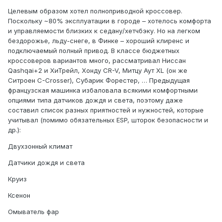
Целевым образом хотел полноприводной кроссовер.
Поскольку ~80% эксплуатации в городе – хотелось комфорта
и управляемости близких к седану/хетчбэку. Но на легком
бездорожье, льду-снеге, в Финке – хороший клиренс и
подключаемый полный привод. В классе бюджетных
кроссоверов вариантов много, рассматривал Ниссан
Qashqai+2 и ХиТрейл, Хонду CR-V, Митцу Аут XL (он же
Ситроен C-Crosser), Субарик Форестер, … Предыдущая
французская машинка избаловала всякими комфортными
опциями типа датчиков дождя и света, поэтому даже
составил список разных приятностей и нужностей, которые
учитывал (помимо обязательных ESP, шторок безопасности и
др.):
Двухзонный климат
Датчики дождя и света
Круиз
Ксенон
Омыватель фар