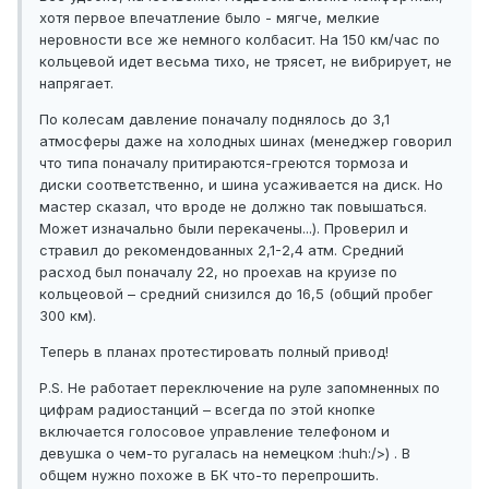
хотя первое впечатление было - мягче, мелкие
неровности все же немного колбасит. На 150 км/час по
кольцевой идет весьма тихо, не трясет, не вибрирует, не
напрягает.
По колесам давление поначалу поднялось до 3,1
атмосферы даже на холодных шинах (менеджер говорил
что типа поначалу притираются-греются тормоза и
диски соответственно, и шина усаживается на диск. Но
мастер сказал, что вроде не должно так повышаться.
Может изначально были перекачены...). Проверил и
стравил до рекомендованных 2,1-2,4 атм. Средний
расход был поначалу 22, но проехав на круизе по
кольцеовой – средний снизился до 16,5 (общий пробег
300 км).
Теперь в планах протестировать полный привод!
P.S. Не работает переключение на руле запомненных по
цифрам радиостанций – всегда по этой кнопке
включается голосовое управление телефоном и
девушка о чем-то ругалась на немецком :huh:/>) . В
общем нужно похоже в БК что-то перепрошить.