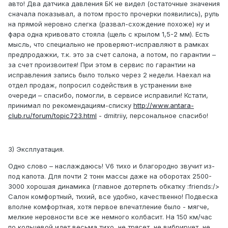
авто! Два датчика давления БК не видел (остаточные значения
сначала показывал, а потом просто прочерки появились), руль
на прямой неровно слегка (развал-схождение похоже) ну и
фара одна кривовато стояла (щель с крылом 1,5-2 мм). Есть
мысль, что специально не проверяют-исправляют в рамках
предпродажки, т.к. это за счет салона, а потом, по гарантии –
за счет произвоитея! При этом в сервис по гарантии на
исправления запись было только через 2 недели. Наехал на
отдел продаж, попросил содействия в устранении вне
очереди – спасибо, помогли, в сервисе исправили! Кстати,
принимал по рекомендациям-списку
http://www.antara-
club.ru/forum/topic723.html
- dmitriiy, персональное спасибо!
3) Эксплуатация.
Одно слово – наслаждаюсь! V6 тихо и благородно звучит из-
под капота. Для почти 2 тонн массы даже на оборотах 2500-
3000 хорошая динамика (главное дотерпеть обкатку :friends:/>
Салон комфортный, тихий, все удобно, качественно! Подвеска
вполне комфортная, хотя первое впечатление было - мягче,
мелкие неровности все же немного колбасит. На 150 км/час
по кольцевой идет весьма тихо, не трясет, не вибрирует, не