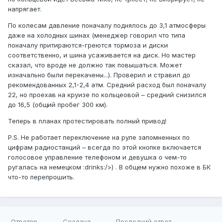
напрягает.
По колесам давление поначалу поднялось до 3,1 атмосферы
даже на холодных шинах (менеджер говорил что типа
поначалу притираются-греются тормоза и диски
соответственно, и шина усаживается на диск. Но мастер
сказал, что вроде не должно так повышаться. Может
изначально были перекачены...). Проверил и стравил до
рекомендованных 2,1-2,4 атм. Средний расход был поначалу
22, но проехав на круизе по кольцеовой – средний снизился
до 16,5 (общий пробег 300 км).
Теперь в планах протестировать полный привод!
P.S. Не работает переключение на руле запомненных по
цифрам радиостанций – всегда по этой кнопке включается
голосовое управление телефоном и девушка о чем-то
ругалась на немецком :drinks:/>) . В общем нужно похоже в БК
что-то перепрошить.
Ответов
Создана
Последний ответ