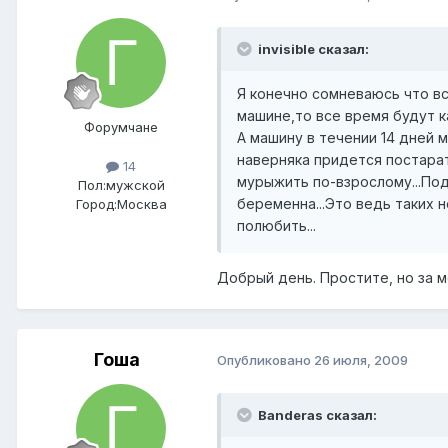
invisible сказал:
Я конечно сомневаюсь что вс
машине,то все время будут к
Форумчане
А машину в течении 14 дней 
наверняка придется постарат
14
мурыжить по-взрослому...По
Пол:
мужской
беременна...Это ведь таких 
Город:
Москва
полюбить...
Добрый день. Простите, но за м
Гоша
Опубликовано
26 июля, 2009
Banderas сказал: