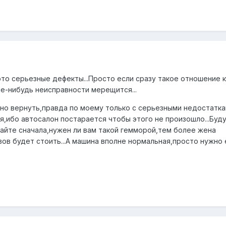
это серьезные дефекты...Просто если сразу такое отношение к
ие-нибудь неисправности мерещится...
жно вернуть,правда по моему только с серьезными недостатка
я,ибо автосалон постарается чтобы этого не произошло...Буд
айте сначала,нужен ли вам такой гемморой,тем более жена
вов будет стоить...А машина вполне нормальная,просто нужно 