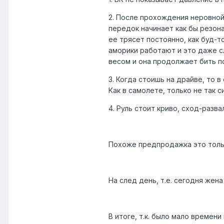
2. После прохождения неровнойс
передок начинает как бы резон
ее трясет постоянно, как буд-
аморики работают и это даже сл
весом и она продолжает бить по
3. Когда стоишь на драйве, то 
Как в самолете, только не так с
4. Руль стоит криво, сход-разва
Похоже предпродажка это тольк
На след день, т.е. сегодня жен
В итоге, т.к. было мало времени 