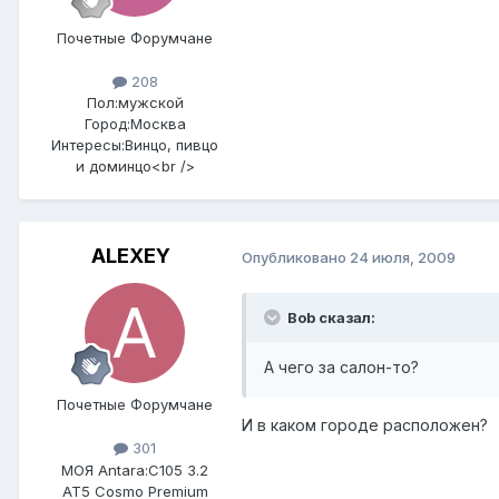
Почетные Форумчане
208
Пол:
мужской
Город:
Москва
Интересы:
Винцо, пивцо
и доминцо<br />
ALEXEY
Опубликовано
24 июля, 2009
Bob сказал:
А чего за салон-то?
Почетные Форумчане
И в каком городе расположен?
301
МОЯ Antara:
C105 3.2
AT5 Cosmo Premium