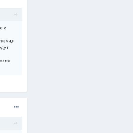
е к
тками,и
удут
но её