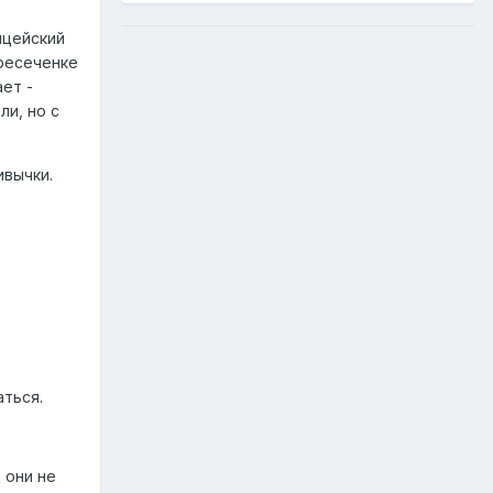
ицейский
ересеченке
ет -
ли, но с
ивычки.
аться.
а они не