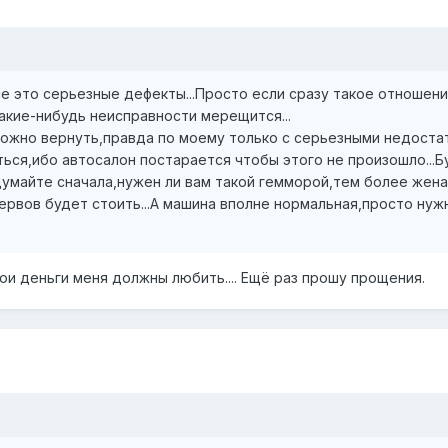
е это серьезные дефекты...Просто если сразу такое отношени
акие-нибудь неисправности мерещится...
можно вернуть,правда по моему только с серьезными недоста
ься,ибо автосалон постарается чтобы этого не произошло...Б
думайте сначала,нужен ли вам такой гемморой,тем более жена
нервов будет стоить...А машина вполне нормальная,просто нуж
ои деньги меня должны любить.... Ещё раз прошу прощения.