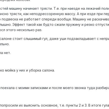
тей машину начинает трясти. Т.е. при наезде на лежачий пол
ансно трясти, как неподрессоренную массу. А при езде при п
то подвеска не работает спереди вообще. Машину не раскачива
ышно. Эффект такой как будто сжали пружину и резко отпусти
сл этого несколько раз.
в салоне стоит слышимый гул, даже уши подзакладывает с непр
ильно.
ла нет.
о мойка у них и уборка салона.
а поехала с моими записками и после моего звонка туда разбир
попросили их выяснить основное, т.е. пункты 2 и 3. В итоге гул