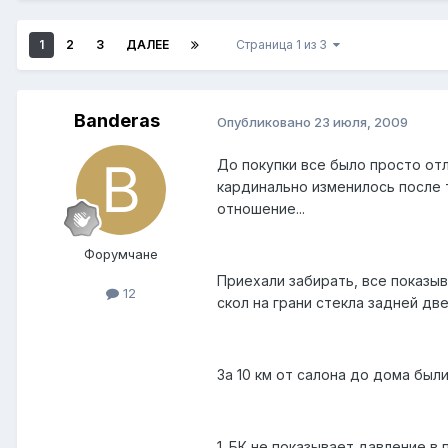
1
2
3
ДАЛЕЕ
Страница 1 из 3
Banderas
Опубликовано
23 июля, 2009
До покупки все было просто отл
кардинально изменилось после т
отношение...
Форумчане
Приехали забирать, все показы
12
скол на грани стекла задней две
За 10 км от салона до дома был
1. БК не показывает давление в