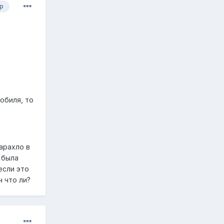
р
обиля, то
арахло в
 была
если это
ч что ли?