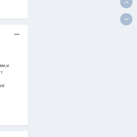
ми,и
ут
её