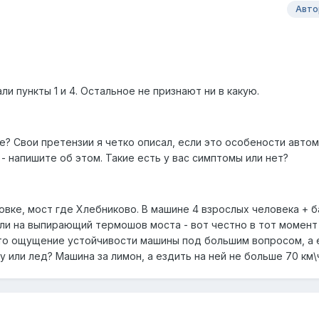
Авто
ли пункты 1 и 4. Остальное не признают ни в какую.
? Свои претензии я четко описал, если это особености автом
 - напишите об этом. Такие есть у вас симптомы или нет?
вке, мост где Хлебниково. В машине 4 взрослых человека + б
али на выпирающий термошов моста - вот честно в тот момент
что ощущение устойчивости машины под большим вопросом, а 
у или лед? Машина за лимон, а ездить на ней не больше 70 км\