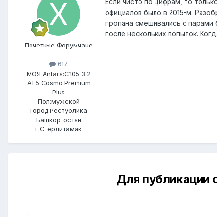
Если чисто по цифрам, то тольк
официалов было в 2015-м. Разоб
пропана смешивались с парами б
после нескольких попыток. Когд
Почетные Форумчане
617
МОЯ Antara:
C105 3.2
AT5 Cosmo Premium
Plus
Пол:
мужской
Город:
Республика
Башкортостан
г.Стерлитамак
Для публикации 