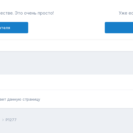
естве. Это очень просто!
Уже ес
ателя
ает данную страницу
й
P1277