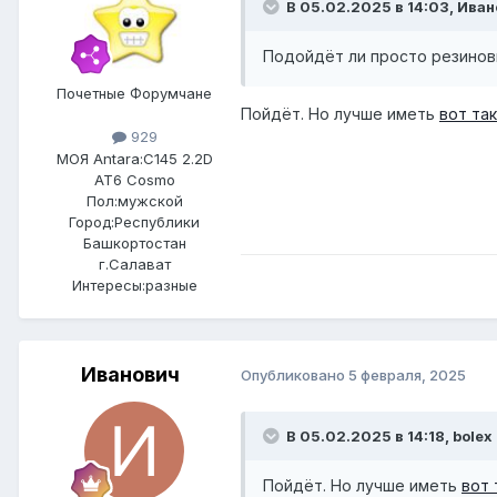
В 05.02.2025 в 14:03,
Иван
Подойдёт ли просто резинов
Почетные Форумчане
Пойдёт. Но лучше иметь
вот та
929
МОЯ Antara:
C145 2.2D
AT6 Cosmo
Пол:
мужской
Город:
Республики
Башкортостан
г.Салават
Интересы:
разные
Иванович
Опубликовано
5 февраля, 2025
В 05.02.2025 в 14:18,
bolex
Пойдёт. Но лучше иметь
вот 