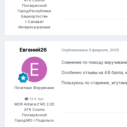
Пол:
мужской
Город:
Республики
Башкортостан
г.Салават
Интересы:
разные
Евгений26
Опубликовано
5 февраля, 2025
Сомнение по поводу вкручивани
Особенно отзывы на 4.8 балла, 
Пользуюсь по старинке, жгутикам
Почетные Форумчане
13.4 тыс
МОЯ Antara:
C145 2.2D
AT6 Cosmo
Пол:
мужской
Город:
МО г.Подольск