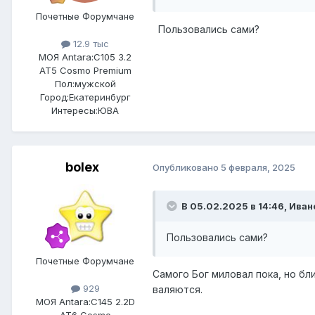
Почетные Форумчане
Пользовались сами?
12.9 тыс
МОЯ Antara:
C105 3.2
AT5 Cosmo Premium
Пол:
мужской
Город:
Екатеринбург
Интересы:
ЮВА
bolex
Опубликовано
5 февраля, 2025
В 05.02.2025 в 14:46,
Иван
Пользовались сами?
Почетные Форумчане
Самого Бог миловал пока, но бли
929
валяются.
МОЯ Antara:
C145 2.2D
AT6 Cosmo