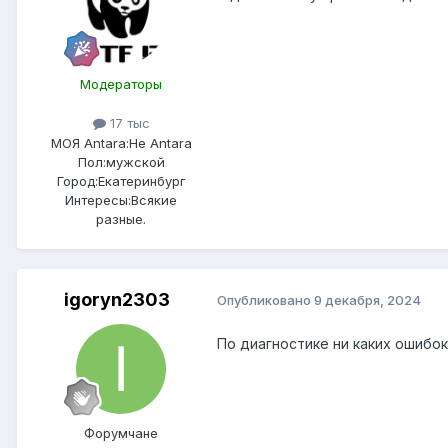
Модераторы
17 тыс
МОЯ Antara:
Не Antara
Пол:
мужской
Город:
Екатеринбург
Интересы:
Всякие
разные.
igoryn2303
Опубликовано
9 декабря, 2024
По диагностике ни каких ошибо
Форумчане