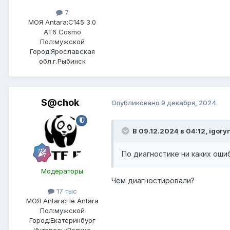
7
МОЯ Antara:
C145 3.0
AT6 Cosmo
Пол:
мужской
Город:
Ярославская
обл.г.Рыбинск
S@chok
Опубликовано
9 декабря, 2024
В 09.12.2024 в 04:12,
igory
По диагностике ни каких ош
Модераторы
Чем диагностировали?
17 тыс
МОЯ Antara:
Не Antara
Пол:
мужской
Город:
Екатеринбург
Интересы:
Всякие