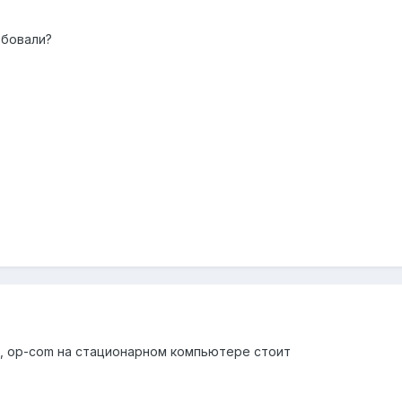
обовали?
, op-com на стационарном компьютере стоит