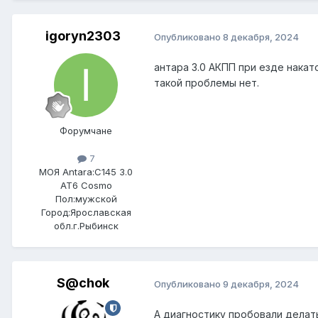
igoryn2303
Опубликовано
8 декабря, 2024
антара 3.0 АКПП при езде накат
такой проблемы нет.
Форумчане
7
МОЯ Antara:
C145 3.0
AT6 Cosmo
Пол:
мужской
Город:
Ярославская
обл.г.Рыбинск
S@chok
Опубликовано
9 декабря, 2024
А диагностику пробовали делат