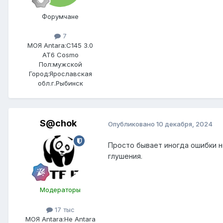
Форумчане
7
МОЯ Antara:
C145 3.0
AT6 Cosmo
Пол:
мужской
Город:
Ярославская
обл.г.Рыбинск
S@chok
Опубликовано
10 декабря, 2024
Просто бывает иногда ошибки н
глушения.
Модераторы
17 тыс
МОЯ Antara:
Не Antara