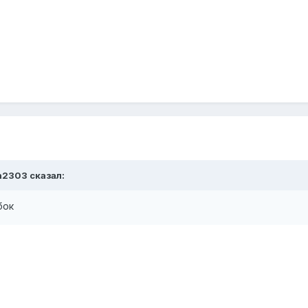
n2303
сказал:
ибок