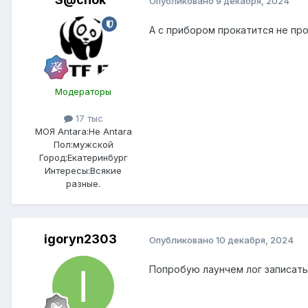
Опубликовано
9 декабря, 2024
А с прибором прокатится не пр
Модераторы
17 тыс
МОЯ Antara:
Не Antara
Пол:
мужской
Город:
Екатеринбург
Интересы:
Всякие
разные.
igoryn2303
Опубликовано
10 декабря, 2024
Попробую лаунчем лог записать