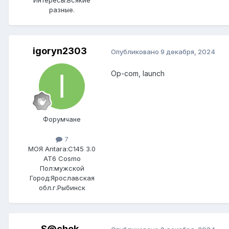
разные.
igoryn2303
Опубликовано
9 декабря, 2024
Op-com, launch
Форумчане
7
МОЯ Antara:
C145 3.0
AT6 Cosmo
Пол:
мужской
Город:
Ярославская
обл.г.Рыбинск
S@chok