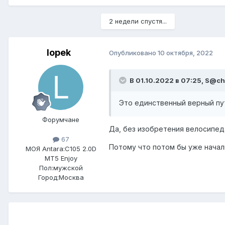
2 недели спустя...
lopek
Опубликовано
10 октября, 2022
В 01.10.2022 в 07:25, S@ch
Это единственный верный пут
Форумчане
Да, без изобретения велосипе
67
Потому что потом бы уже начал
МОЯ Antara:
C105 2.0D
MT5 Enjoy
Пол:
мужской
Город:
Москва