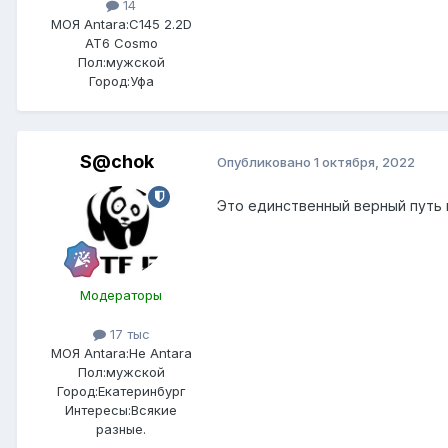
14
МОЯ Antara:
C145 2.2D
AT6 Cosmo
Пол:
мужской
Город:
Уфа
S@chok
Опубликовано
1 октября, 2022
Это единственный верный путь 
Модераторы
17 тыс
МОЯ Antara:
Не Antara
Пол:
мужской
Город:
Екатеринбург
Интересы:
Всякие
разные.