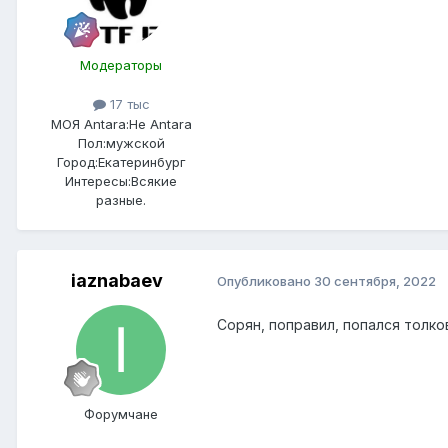
Модераторы
17 тыс
МОЯ Antara:
Не Antara
Пол:
мужской
Город:
Екатеринбург
Интересы:
Всякие
разные.
iaznabaev
Опубликовано
30 сентября, 2022
Сорян, поправил, попался толко
Форумчане