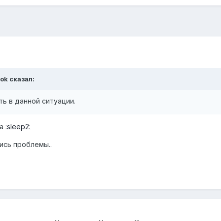
ok сказал:
ь в данной ситуации.
да
:sleep2:
ись проблемы..